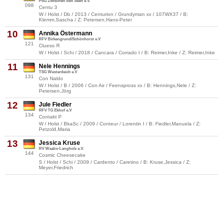
PSG Zwischen den Seen e.V.
098
Centu 3
W / Holst / Db / 2013 / Centurion / Grundyman xx / 107WX37 / B:
Klemm,Sascha / Z: Petersen,Hans-Peter
10
Annika Östermann
RFV Birkengrund/Schönhorst e.V
121
Clueso R
W / Holst / Schi / 2018 / Cancara / Corrado I / B: Reimer,Inke / Z: Reimer,Inke
11
Nele Hennings
TSG Westerdeich e.V
131
Con Naldo
W / Holst / B / 2006 / Con Air / Feenspross xx / B: Hennings,Nele / Z:
Petersen,Jörg
12
Jule Fiedler
RFV TG Ekhof e.V
134
Contakt P
W / Holst / BkaSc / 2009 / Conteur / Lorentin I / B: Fiedler,Manuela / Z:
Petzold,Maria
13
Jessica Kruse
RV Waabs-Langholz e.V.
144
Cosmic Cheesecake
S / Holst / Schi / 2009 / Cardento / Caretino / B: Kruse,Jessica / Z:
Meyer,Friedrich