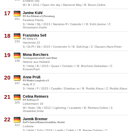
Endless Sky
W / B / 2011 / Open the sky / Diamond Way / B: Bruun,Celine
17
Janine Kühl
RV Am Bilsbek e.V.,Pinneberg
201
Fearless Frieda
S / Holst / Db / 2013 / Namelus R / Calando I / B: Kühl,Janine / Z:
Grossmann,Katrin
18
Franziska Sell
RC Damp e.V.
230
Hacienda 22
S / Dt.Pf / Db / 2015 / Contendro II / B: Sell,Anja / Z: Clausen,Hans-Peter
19
Mona Borchers
Turniergemeinschaft nach Maas
238
Helene aus Holstein
S / Holst / B / 2015 / Quarz / Corrado I / B: Borchers,Sebastian / Z:
Knauer,Paul
20
Anne Prüß
RV Waabs-Langholz e.V.
247
Holly R 3
S / Holst / F / 2015 / Casalito / Esteban xx / B: Rodde,Klaus / Z: Rodde,Klaus
21
Celina Reimers
RV Aukrug e.V
305
Liebermann 16
W / Holst / Db / 2012 / Lightning / Lavaletto / B: Reimers,Celina / Z:
Voswinkel,Anke
22
Jannik Bremer
RuFV Gettorf/Eckernförde/Dän. Wohld
312
Lodavia
S / Holst / Schi / 2018 / Livello / Calido I / B: Bremer,Sabine / Z: