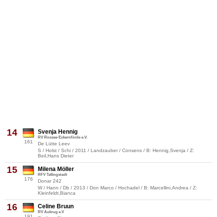
14
Svenja Hennig
RV Rossee-Eckernförde e.V.
161
De Lütte Leev
S / Holst / Schi / 2011 / Landzauber / Consens / B: Hennig,Svenja / Z:
Beil,Hans Dieter
15
Milena Möller
RFV Tellingstedt
176
Donar 242
W / Hann / Db / 2013 / Don Marco / Hochadel / B: Marcellini,Andrea / Z:
Kleinfeldt,Bianca
16
Celine Bruun
RV Aukrug e.V
191