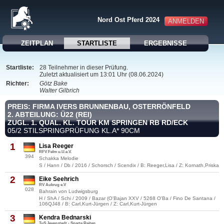
Nord Ost Pferd 2024
ANMELDEN
ZEITPLAN
STARTLISTE
ERGEBNISSE
Startliste:
28 Teilnehmer in dieser Prüfung.
Zuletzt aktualisiert um 13:01 Uhr (08.06.2024)
Richter:
Götz Bake
Walter Gilbrich
PREIS: FIRMA IVERS BRUNNENBAU, OSTERRÖNFELD
2. ABTEILUNG: Ü22 (REI)
ZUGL. 1. QUAL. KL. TOUR KM SPRINGEN RB RD/ECK
05/2 STILSPRINGPRÜFUNG KL.A* 90CM
1
Lisa Reeger
RFV Felm u.U.e.V.
394
Schakka Melodie
S / Hann / Db / 2016 / Schorsch / Scendix / B: Reeger,Lisa / Z: Kornath,Priska
2
Eike Seehrich
RV Aukrug e.V
028
Bahrain von Ludwigsburg
H / ShA / Schi / 2009 / Bazar (O'Bajan XXV / 5268 O'Ba / Fino De Santana /
106QJ48 / B: Carl,Kurt-Jürgen / Z: Carl,Kurt-Jürgen
3
Kendra Bednarski
TuS Jevenstedt - Sparte Reiten