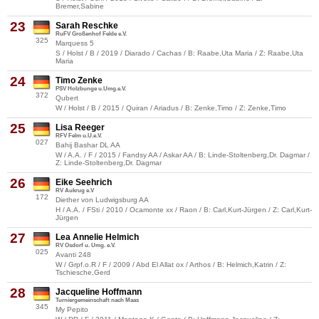
Bremer,Sabine
23
Sarah Reschke
RuFV Großenhof Felde e.V.
325
Marquess 5
S / Holst / B / 2019 / Diarado / Cachas / B: Raabe,Uta Maria / Z: Raabe,Uta
Maria
24
Timo Zenke
PSV Holzbunge u.Umg.e.V.
372
Qubert
W / Holst / B / 2015 / Quiran / Ariadus / B: Zenke,Timo / Z: Zenke,Timo
25
Lisa Reeger
RFV Felm u.U.e.V.
027
Bahij Bashar DL AA
W / A.A. / F / 2015 / Fandsy AA / Askar AA / B: Linde-Stoltenberg,Dr. Dagmar /
Z: Linde-Stoltenberg,Dr. Dagmar
26
Eike Seehrich
RV Aukrug e.V
172
Diether von Ludwigsburg AA
H / A.A. / FSti / 2010 / Ocamonte xx / Raon / B: Carl,Kurt-Jürgen / Z: Carl,Kurt-
Jürgen
27
Lea Annelie Helmich
RV Osdorf u. Umg. e.V.
025
Avanti 248
W / Grpf.o.R / F / 2009 / Abd El Allat ox / Arthos / B: Helmich,Katrin / Z:
Tschiesche,Gerd
28
Jacqueline Hoffmann
Turniergemeinschaft nach Maas
345
My Pepito