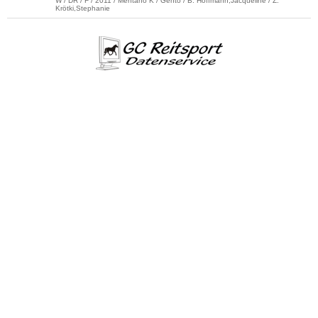
W / DR / F / 2011 / Mentano K / Gento / B: Hoffmann,Jacqueline / Z:
Krötki,Stephanie