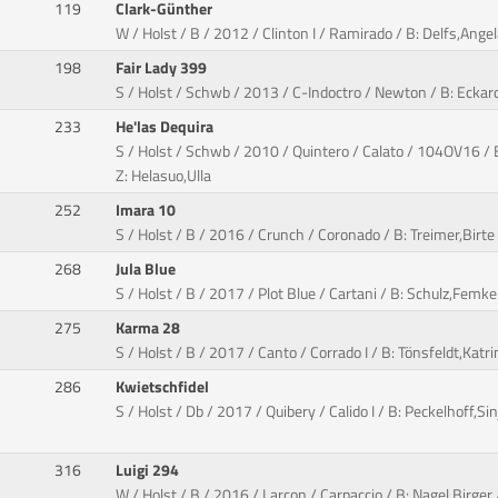
119
Clark-Günther
W / Holst / B / 2012 / Clinton I / Ramirado / B: Delfs,Angel
198
Fair Lady 399
S / Holst / Schwb / 2013 / C-Indoctro / Newton / B: Eckardt
233
He'las Dequira
S / Holst / Schwb / 2010 / Quintero / Calato / 104OV16 / B
Z: Helasuo,Ulla
252
Imara 10
S / Holst / B / 2016 / Crunch / Coronado / B: Treimer,Birte 
268
Jula Blue
S / Holst / B / 2017 / Plot Blue / Cartani / B: Schulz,Femk
275
Karma 28
S / Holst / B / 2017 / Canto / Corrado I / B: Tönsfeldt,Katr
286
Kwietschfidel
S / Holst / Db / 2017 / Quibery / Calido I / B: Peckelhoff,Sin
316
Luigi 294
W / Holst / B / 2016 / Larcon / Carpaccio / B: Nagel,Birger 