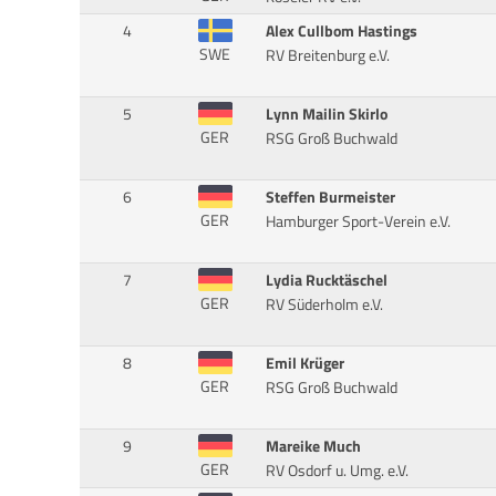
4
Alex Cullbom Hastings
SWE
RV Breitenburg e.V.
5
Lynn Mailin Skirlo
GER
RSG Groß Buchwald
6
Steffen Burmeister
GER
Hamburger Sport-Verein e.V.
7
Lydia Rucktäschel
GER
RV Süderholm e.V.
8
Emil Krüger
GER
RSG Groß Buchwald
9
Mareike Much
GER
RV Osdorf u. Umg. e.V.