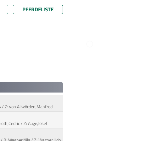
PFERDELISTE
ls / Z: von Allwörden,Manfred
oth,Cedric / Z: Auge,Josef
o / B: Wagner,Nils / Z: Wagner,Udo