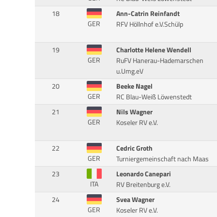
18
Ann-Catrin Reinfandt
GER
RFV Höllnhof e.V.Schülp
19
Charlotte Helene Wendell
GER
RuFV Hanerau-Hademarschen
u.Umg.eV
20
Beeke Nagel
GER
RC Blau-Weiß Löwenstedt
21
Nils Wagner
GER
Koseler RV e.V.
22
Cedric Groth
GER
Turniergemeinschaft nach Maas
23
Leonardo Canepari
ITA
RV Breitenburg e.V.
24
Svea Wagner
GER
Koseler RV e.V.