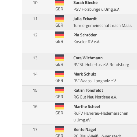
10
Sarah Bieche
GER
PSV Holzbunge u.Umg.e.V.
11
Julia Eckardt
GER
Turniergemeinschaft nach Maas
12
Pia Schröder
GER
Koseler RV e.V.
13
Cora Wichmann
GER
RV St. Hubertus e.V. Rendsburg
14
Mark Schulz
GER
RV Waabs-Langholz e.V.
15
Katrin Tönsfeldt
GER
RG Gut Neu Nordsee e.V.
16
Marthe Scheel
GER
RuFV Hanerau-Hademarschen
u.Umg.eV
17
Bente Nagel
GER
RC Blau-Weiß Löwenstedt