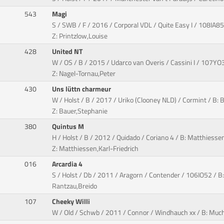
543
Magi
S / SWB / F / 2016 / Corporal VDL / Quite Easy I / 108IA85
Z: Printzlow,Louise
428
United NT
W / OS / B / 2015 / Udarco van Overis / Cassini I / 107Y
Z: Nagel-Tornau,Peter
430
Uns lüttn charmeur
W / Holst / B / 2017 / Uriko (Clooney NLD) / Cormint / B: 
Z: Bauer,Stephanie
380
Quintus M
H / Holst / B / 2012 / Quidado / Coriano 4 / B: Matthiessen
Z: Matthiessen,Karl-Friedrich
016
Arcardia 4
S / Holst / Db / 2011 / Aragorn / Contender / 106IO52 / B: K
Rantzau,Breido
107
Cheeky Willi
W / Old / Schwb / 2011 / Connor / Windhauch xx / B: Much