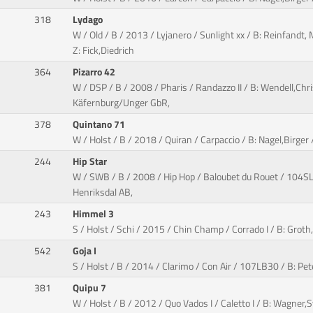
318
Lydago
W / Old / B / 2013 / Lyjanero / Sunlight xx / B: Reinfandt,
Z: Fick,Diedrich
364
Pizarro 42
W / DSP / B / 2008 / Pharis / Randazzo II / B: Wendell,Chri
Käfernburg/Unger GbR,
378
Quintano 71
W / Holst / B / 2018 / Quiran / Carpaccio / B: Nagel,Birger 
244
Hip Star
W / SWB / B / 2008 / Hip Hop / Baloubet du Rouet / 104SL7
Henriksdal AB,
243
Himmel 3
S / Holst / Schi / 2015 / Chin Champ / Corrado I / B: Grot
542
Goja I
S / Holst / B / 2014 / Clarimo / Con Air / 107LB30 / B: P
381
Quipu 7
W / Holst / B / 2012 / Quo Vados I / Caletto I / B: Wagner,S