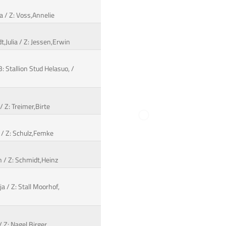
a / Z: Voss,Annelie
,Julia / Z: Jessen,Erwin
: Stallion Stud Helasuo, /
/ Z: Treimer,Birte
e / Z: Schulz,Femke
in / Z: Schmidt,Heinz
ja / Z: Stall Moorhof,
/ Z: Nagel,Birger