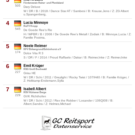
Förderverein Reiter- und Pferdeland
505
Dary Deluxe
W / DR / B / 2018 / Dance Star AT / Sambesi / B: Krause,Jens / Z: ZG Albert
u.Spangenberg,
4
Lucia Minnoye
RuFV Kropp
545
De Goede Ree's Rio
H / WPBR / B / 2008 / De Goede Ree's Metall / Zodiak / B: Minnoye,Lucia / Z:
Familie Postma,
5
Neele Reimer
RFV Birkengrund/Schönhorst e.V
174
Dolce Vita R 3
S / DR / F / 2014 / Proud Raffaelo / Dakar / B: Reimer,Inke / Z: Reimer,Inke
6
Emil Krüger
RSG Groß Buchwald
227
Grisu HE
W / DR / Schi / 2011 / Greylight / Rocky Twist / 107IH40 / B: Familie Krüger, /
Z: Holtkamp-Endemann,Sylla
7
Isabell Albert
RSV Hüttener Berge
229
GVK Richthofen
W / DR / Schi / 2012 / Rex the Robber / Losander / 106QI08 / B:
Albert,Sandra / Z: Helmes,Michael