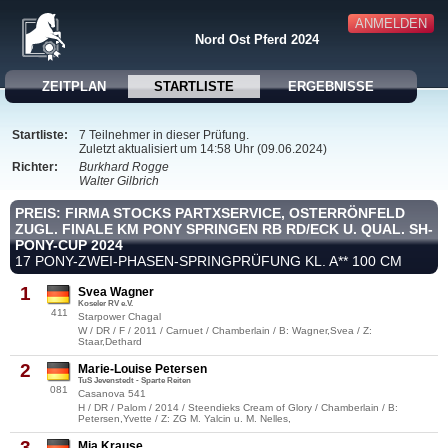
ANMELDEN
Nord Ost Pferd 2024
ZEITPLAN
STARTLISTE
ERGEBNISSE
Startliste:
7 Teilnehmer in dieser Prüfung.
Zuletzt aktualisiert um 14:58 Uhr (09.06.2024)
Richter:
Burkhard Rogge
Walter Gilbrich
PREIS: FIRMA STOCKS PARTXSERVICE, OSTERRÖNFELD
ZUGL. FINALE KM PONY SPRINGEN RB RD/ECK U. QUAL. SH-
PONY-CUP 2024
17 PONY-ZWEI-PHASEN-SPRINGPRÜFUNG KL. A** 100 CM
1
Svea Wagner
Koseler RV e.V.
411
Starpower Chagal
W / DR / F / 2011 / Carnuet / Chamberlain / B: Wagner,Svea / Z:
Staar,Dethard
2
Marie-Louise Petersen
TuS Jevenstedt - Sparte Reiten
081
Casanova 541
H / DR / Palom / 2014 / Steendieks Cream of Glory / Chamberlain / B:
Petersen,Yvette / Z: ZG M. Yalcin u. M. Nelles,
3
Mia Krause