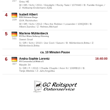
227
Grisu HE
W / DR / Schi / 2011 / Greylight / Rocky Twist / 107IH40 / B: Familie Krüger, /
Z: Holtkamp-Endemann,Sylla
4
Isabell Albert
RSV Hüttener Berge
229
GVK Richthofen
W / DR / Schi / 2012 / Rex the Robber / Losander / 106QI08 / B:
Albert,Sandra / Z: Helmes,Michael
5
Marlene Mühlenbeck
RV Rot-Weiss Sollerup-Hünning
531
Sweet Snail
S / DR / Schi / 2010 / Joe Cool / Saturn / B: Mühlenbeck,Britta / Z:
Mühlenbeck,Britta
ca. 10 Minuten Pause
6
Andra-Sophie Lorentz
16:40:00
RV Concordia a.d.Miele e.V.
327
Marylin 34
S / DR / F / 2010 / Charlie Chaplin / Aron N / 106RB10 / B:
Tietje,Wiebke / Z: Jahr,Angelika