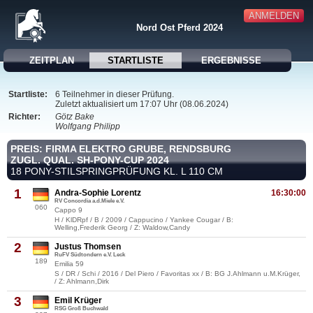
ANMELDEN
Nord Ost Pferd 2024
ZEITPLAN
STARTLISTE
ERGEBNISSE
Startliste:
6 Teilnehmer in dieser Prüfung.
Zuletzt aktualisiert um 17:07 Uhr (08.06.2024)
Richter:
Götz Bake
Wolfgang Philipp
PREIS: FIRMA ELEKTRO GRUBE, RENDSBURG
ZUGL. QUAL. SH-PONY-CUP 2024
18 PONY-STILSPRINGPRÜFUNG KL. L 110 CM
1
Andra-Sophie Lorentz
16:30:00
RV Concordia a.d.Miele e.V.
060
Cappo 9
H / KlDRpf / B / 2009 / Cappucino / Yankee Cougar / B:
Welling,Frederik Georg / Z: Waldow,Candy
2
Justus Thomsen
RuFV Südtondern e.V. Leck
189
Emilia 59
S / DR / Schi / 2016 / Del Piero / Favoritas xx / B: BG J.Ahlmann u.M.Krüger,
/ Z: Ahlmann,Dirk
3
Emil Krüger
RSG Groß Buchwald