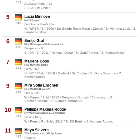
453
Augustenhofs Inea
S / PALOM / 2015
5
Lucia Minnoye
RuFV Kropp
545
De Goede Ree's Rio
H / WPBR / B / 2008 / De Goede Ree's Metall / Zodiak / B: Minnoye,Lucia / Z:
Familie Postma,
6
Sontje Graf
RFV Birkengrund/Schönhorst e.V
170
Desperada R
S / DR / B / 2011 / Nemax / Dakar / B: Graf,Therese / Z: Reimer,Volker
7
Marlene Goos
RSV Hüttener Berge
221
Gerry 163
H / DR / FFalb / 2010 / Garfield / Sir Charles / B: Goos,Susanne / Z:
Kramer,Wolrad
9
Mira Sofia Ehrchen
RFV Mildstedt u.U.e.V.
358
Obelix 201
W / Conne / Schi / 2012 / Derrymore Duncan / Catamaran / B:
Ehrchen,Nadine / Z: Culhane,Michael D.
10
Philippa Maxima Rogge
RV Westwalddistrikt u.U.e.V.Nettels
351
Nevins King
W / Pony o.R / Schi / 2013 / B: ZG Bettina & Nicolaus Rogge,
11
Maya Sievers
TSV Breiholz e.V.v.1920 Sp.Reiten
485
Pascha