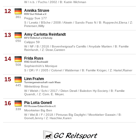
W / n.b. / Fuchs / 2002 / B: Katrin Wichman
12
Annika Struve
RSV Gut Höbek e.V.
361
Peggy Sue 177
S / Lewitz / BSche / 2008 / Alswin / Sando Paso N / B: Rupprecht,Elena / Z:
Petersen,Willy
13
Amy Carlotta Reinfandt
RFV Höllnhof e.V.Schülp
050
Calippo 59
W / NF / B / 2016 / Bovenheigraaf's Camillo / Anydale Martien / B: Familie
Reinfandt, / Z: Dose,Carsten
14
Frida Russ
RSG Groß Buchwald
508
Sophienhöh's Monique
S / DR / F / 2005 / Colonel / Waldemar / B: Familie Krüger, / Z: Hartel,Rainer
15
Linn Frahm
Turniergemeinschaft nach Maas
445
Winkeldorp Boaz
W / Welsh / Schi / 2017 / Dirion Dewil / Baledon Hy-Society / B: Familie
Quandt, / Z: Com. E. Meyer,
16
Pia Lotta Gonell
RV Rossee-Eckernförde e.V.
339
Moorkieker Big Ben
W / Wel.B / F / 2018 / Pinturas Big Daylight / Moorkieker Gawain / B:
Gonell,Jenny / Z: Haschke,Karen