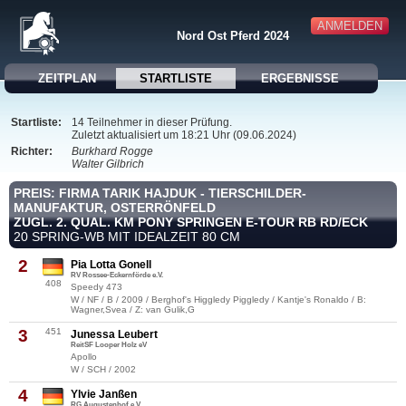
ANMELDEN
Nord Ost Pferd 2024
ZEITPLAN
STARTLISTE
ERGEBNISSE
Startliste:
14 Teilnehmer in dieser Prüfung.
Zuletzt aktualisiert um 18:21 Uhr (09.06.2024)
Richter:
Burkhard Rogge
Walter Gilbrich
PREIS: FIRMA TARIK HAJDUK - TIERSCHILDER-
MANUFAKTUR, OSTERRÖNFELD
ZUGL. 2. QUAL. KM PONY SPRINGEN E-TOUR RB RD/ECK
20 SPRING-WB MIT IDEALZEIT 80 CM
2
Pia Lotta Gonell
RV Rossee-Eckernförde e.V.
408
Speedy 473
W / NF / B / 2009 / Berghof's Higgledy Piggledy / Kantje's Ronaldo / B:
Wagner,Svea / Z: van Gulik,G
3
451
Junessa Leubert
ReitSF Looper Holz eV
Apollo
W / SCH / 2002
4
Ylvie Janßen
RG Augustenhof e.V