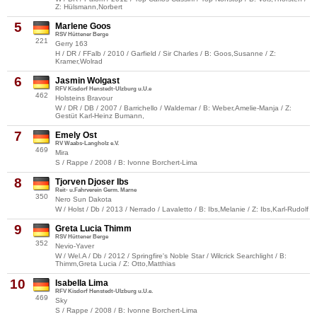
Z: Hülsmann,Norbert
5
Marlene Goos
RSV Hüttener Berge
221
Gerry 163
H / DR / FFalb / 2010 / Garfield / Sir Charles / B: Goos,Susanne / Z:
Kramer,Wolrad
6
Jasmin Wolgast
RFV Kisdorf Henstedt-Ulzburg u.U.e
462
Holsteins Bravour
W / DR / DB / 2007 / Barrichello / Waldemar / B: Weber,Amelie-Manja / Z:
Gestüt Karl-Heinz Bumann,
7
Emely Ost
RV Waabs-Langholz e.V.
469
Mira
S / Rappe / 2008 / B: Ivonne Borchert-Lima
8
Tjorven Djoser Ibs
Reit- u.Fahrverein Germ. Marne
350
Nero Sun Dakota
W / Holst / Db / 2013 / Nerrado / Lavaletto / B: Ibs,Melanie / Z: Ibs,Karl-Rudolf
9
Greta Lucia Thimm
RSV Hüttener Berge
352
Nevio-Yaver
W / Wel.A / Db / 2012 / Springfire's Noble Star / Wilcrick Searchlight / B:
Thimm,Greta Lucia / Z: Otto,Matthias
10
Isabella Lima
RFV Kisdorf Henstedt-Ulzburg u.U.e.
469
Sky
S / Rappe / 2008 / B: Ivonne Borchert-Lima