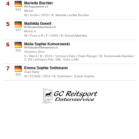
4
Mariella Büchler
RG Augustenhof e.V
532
Michel
W / Schim / 2013 / B: Mariella Leefke Büchler
5
Mathilda Gonell
RV Rossee-Eckernförde e.V.
337
Monto 4
W / Pony o.R / F / 2004 / B: Gonell,Mathilda
6
Melia Sophie Komorowski
RV Klausdorf/Schwentine e.V.
504
Victoria's Shoi
S / Wel.A / B / 2013 / Victoria's Fabi / Friars Ranger / B: Komorowski,Daniela /
Z: ZG Lehmann,Fritz, Dirk, Yoice u.Mic
7
Emma Sophie Sothmann
Arad Harry
452
W / FCUHS / 2014 / B: Sothmann, Emma Sophie