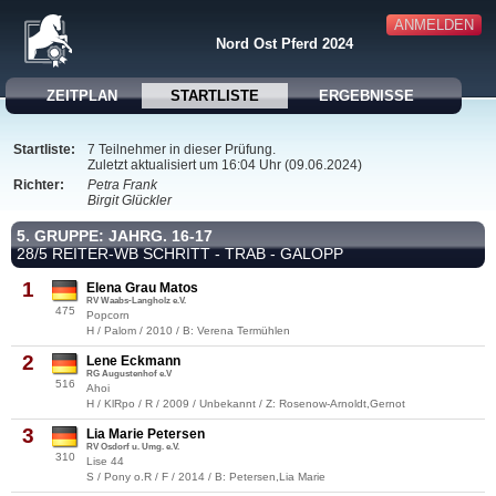
ANMELDEN
Nord Ost Pferd 2024
ZEITPLAN
STARTLISTE
ERGEBNISSE
Startliste:
7 Teilnehmer in dieser Prüfung.
Zuletzt aktualisiert um 16:04 Uhr (09.06.2024)
Richter:
Petra Frank
Birgit Glückler
5. GRUPPE: JAHRG. 16-17
28/5 REITER-WB SCHRITT - TRAB - GALOPP
1
Elena Grau Matos
RV Waabs-Langholz e.V.
475
Popcorn
H / Palom / 2010 / B: Verena Termühlen
2
Lene Eckmann
RG Augustenhof e.V
516
Ahoi
H / KlRpo / R / 2009 / Unbekannt / Z: Rosenow-Arnoldt,Gernot
3
Lia Marie Petersen
RV Osdorf u. Umg. e.V.
310
Lise 44
S / Pony o.R / F / 2014 / B: Petersen,Lia Marie