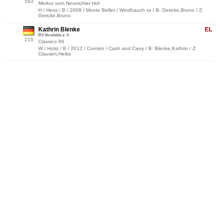
593
Merkur vom Neumühler Hof
H / Hess / B / 2009 / Monte Bellini / Windhauch xx / B: Gericke,Bruno / Z:
Gericke,Bruno
Kathrin Blenke
EL
RV Vorsfelde e. V.
215
Classico 66
W / Holst / B / 2012 / Cormint / Cash and Carry / B: Blenke,Kathrin / Z:
Clausen,Heiko