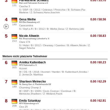
3
Pia-Marlene Schwarz
0.00 / 53.70
Reit-und Fahrverein Kunrau e.V.
131
Cascha 3
S / DSP / B / 2012 / Colestus / Pinocchio / B: Schwarz,Pia-
Marlene / Z: Schwarz,Hans-Joachim
4
Gesa Weihe
0.00 / 58.56
RG Elm-Heeseberg e.V.
140
Casscantina
S / Grpf.o.R / B / 2012 / B: Weihe,Gesa / Z: Behrens,Udo
5
Nicole Altwein
0.00 / 58.83
Rcl. Braunschweig-Lehndorf e. V.
213
Clara 174
S / Holst / B / 2012 / Clearway / Caretino / B: Altwein,Nicole / Z:
Nagel,Telsche
Weitere nicht platzierte Teilnehmer
6
Annika Kaltenbach
0.00 / 60.23
RFV Helmstedt e. V.
005
Acovet
W / OS / B / 2016 / Acomet / Hamlet / B: Kaltenbach,Annika /
Z: Jenter,Dr. Matthias
7
Sharleen Meinecke
0.00 / 62.29
St. Georg Ges. d. Pferdefreunde Gif
189
Charming Champ 2
W / DSP / B / 2009 / Cevin Costner / Continue / B:
Meinecke,Sharleen / Z: Weiland,Frank
8
Emily Sztankay
0.00 / 62.91
RFV Ravensberge e.V.
208
Cico 25