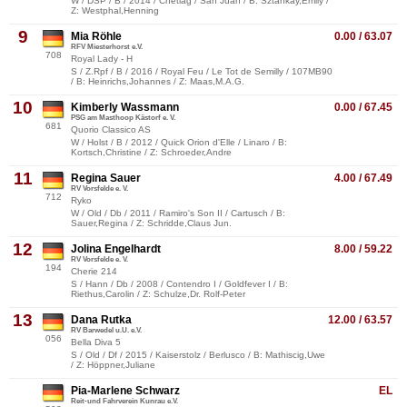
W / DSP / B / 2014 / Chetlag / San Juan / B: Sztankay,Emily /
Z: Westphal,Henning
9
Mia Röhle
0.00 / 63.07
RFV Miesterhorst e.V.
708
Royal Lady - H
S / Z.Rpf / B / 2016 / Royal Feu / Le Tot de Semilly / 107MB90
/ B: Heinrichs,Johannes / Z: Maas,M.A.G.
10
Kimberly Wassmann
0.00 / 67.45
PSG am Masthoop Kästorf e. V.
681
Quorio Classico AS
W / Holst / B / 2012 / Quick Orion d'Elle / Linaro / B:
Kortsch,Christine / Z: Schroeder,Andre
11
Regina Sauer
4.00 / 67.49
RV Vorsfelde e. V.
712
Ryko
W / Old / Db / 2011 / Ramiro's Son II / Cartusch / B:
Sauer,Regina / Z: Schridde,Claus Jun.
12
Jolina Engelhardt
8.00 / 59.22
RV Vorsfelde e. V.
194
Cherie 214
S / Hann / Db / 2008 / Contendro I / Goldfever I / B:
Riethus,Carolin / Z: Schulze,Dr. Rolf-Peter
13
Dana Rutka
12.00 / 63.57
RV Barwedel u.U. e.V.
056
Bella Diva 5
S / Old / Df / 2015 / Kaiserstolz / Berlusco / B: Mathiscig,Uwe
/ Z: Höppner,Juliane
Pia-Marlene Schwarz
EL
Reit-und Fahrverein Kunrau e.V.