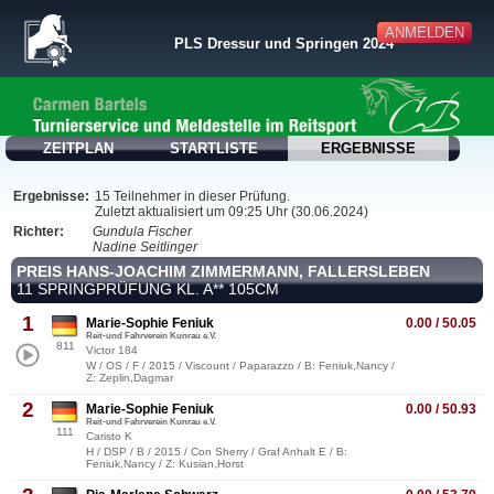
ANMELDEN
PLS Dressur und Springen 2024
ZEITPLAN
STARTLISTE
ERGEBNISSE
Ergebnisse:
15 Teilnehmer in dieser Prüfung.
Zuletzt aktualisiert um 09:25 Uhr (30.06.2024)
Richter:
Gundula Fischer
Nadine Seitlinger
PREIS HANS-JOACHIM ZIMMERMANN, FALLERSLEBEN
11 SPRINGPRÜFUNG KL. A** 105CM
1
Marie-Sophie Feniuk
0.00 / 50.05
Reit-und Fahrverein Kunrau e.V.
811
Victor 184
W / OS / F / 2015 / Viscount / Paparazzo / B: Feniuk,Nancy /
Z: Zeplin,Dagmar
2
Marie-Sophie Feniuk
0.00 / 50.93
Reit-und Fahrverein Kunrau e.V.
111
Caristo K
H / DSP / B / 2015 / Con Sherry / Graf Anhalt E / B:
Feniuk,Nancy / Z: Kusian,Horst