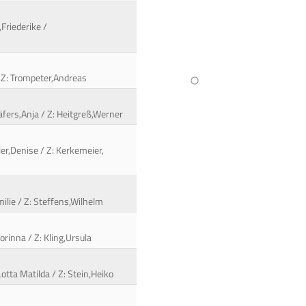
,Friederike /
/ Z: Trompeter,Andreas
äfers,Anja / Z: Heitgreß,Werner
er,Denise / Z: Kerkemeier,
milie / Z: Steffens,Wilhelm
orinna / Z: Kling,Ursula
otta Matilda / Z: Stein,Heiko