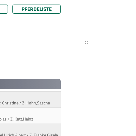
PFERDELISTE
Dr. Christine / Z: Hahn,Sascha
ias / Z: Katt,Heinz
l,Ulrich Albert / Z: Franke,Gisela