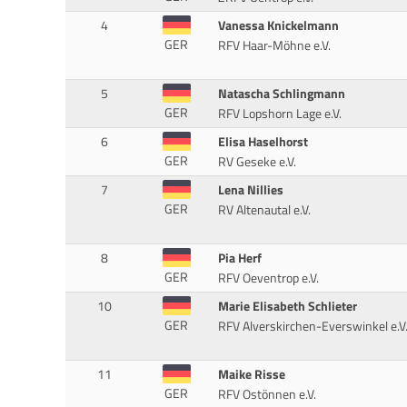
4
Vanessa Knickelmann
GER
RFV Haar-Möhne e.V.
5
Natascha Schlingmann
GER
RFV Lopshorn Lage e.V.
6
Elisa Haselhorst
GER
RV Geseke e.V.
7
Lena Nillies
GER
RV Altenautal e.V.
8
Pia Herf
GER
RFV Oeventrop e.V.
10
Marie Elisabeth Schlieter
GER
RFV Alverskirchen-Everswinkel e.V
11
Maike Risse
GER
RFV Ostönnen e.V.