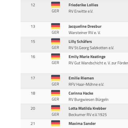
12
Friederike Lollies
GER
RV Erwitte e.V.
13
Jacqueline Dresbur
GER
Warsteiner RV e. V.
15
Lilly Schäfers
GER
RV St.Georg Salzkotten e.V.
16
Emily Marie Keatinge
GER
RV Gut Wandschicht e. V. zur Förde
17
Emilie Riemen
GER
RFV Haar-Möhne e.V.
18
Corinna Hacke
GER
RV Burgwiesen Bürgeln
20
Lotta Matilda Krebber
GER
Beckumer RV e.V.1925
21
Maxima Sander