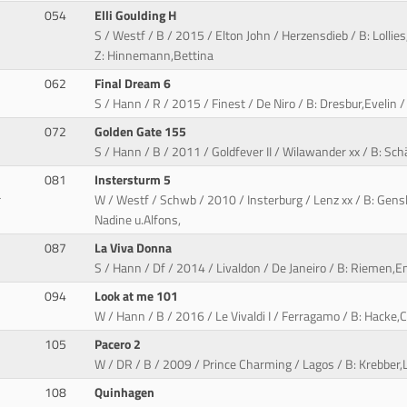
054
Elli Goulding H
S / Westf / B / 2015 / Elton John / Herzensdieb / B: Lollies
Z: Hinnemann,Bettina
062
Final Dream 6
S / Hann / R / 2015 / Finest / De Niro / B: Dresbur,Evelin 
072
Golden Gate 155
S / Hann / B / 2011 / Goldfever II / Wilawander xx / B: Sch
081
Instersturm 5
r
W / Westf / Schwb / 2010 / Insterburg / Lenz xx / B: Gensl
Nadine u.Alfons,
087
La Viva Donna
S / Hann / Df / 2014 / Livaldon / De Janeiro / B: Riemen,E
094
Look at me 101
W / Hann / B / 2016 / Le Vivaldi I / Ferragamo / B: Hacke,C
105
Pacero 2
W / DR / B / 2009 / Prince Charming / Lagos / B: Krebber,L
108
Quinhagen