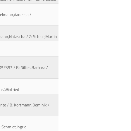
ckelmann,Vanessa /
ngmann,Natascha / Z: Schlue,Martin
5FS53 / B: Nillies,Barbara /
ams,Winfried
ento / B: Kortmann,Dominik /
: Schmidt,Ingrid