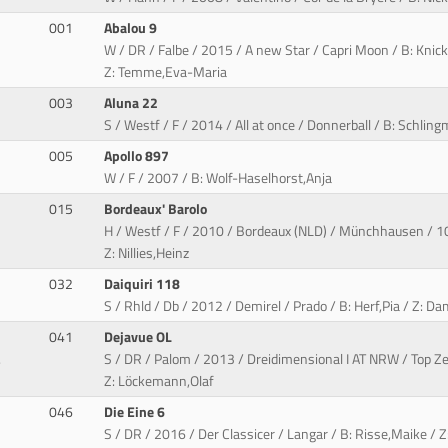
001
Abalou 9
W / DR / Falbe / 2015 / A new Star / Capri Moon / B: Kni
Z: Temme,Eva-Maria
003
Aluna 22
S / Westf / F / 2014 / All at once / Donnerball / B: Schli
005
Apollo 897
W / F / 2007 / B: Wolf-Haselhorst,Anja
015
Bordeaux' Barolo
H / Westf / F / 2010 / Bordeaux (NLD) / Münchhausen / 10
Z: Nillies,Heinz
032
Daiquiri 118
S / Rhld / Db / 2012 / Demirel / Prado / B: Herf,Pia / Z: D
041
Dejavue OL
.
S / DR / Palom / 2013 / Dreidimensional I AT NRW / Top Z
Z: Löckemann,Olaf
046
Die Eine 6
S / DR / 2016 / Der Classicer / Langar / B: Risse,Maike / Z