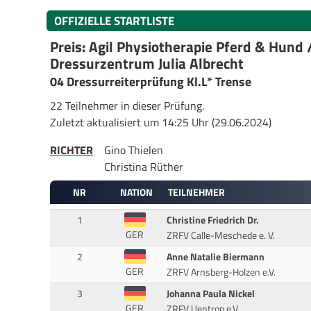
OFFIZIELLE STARTLISTE
Preis: Agil Physiotherapie Pferd & Hund 
Dressurzentrum Julia Albrecht
04 Dressurreiterprüfung Kl.L* Trense
22 Teilnehmer in dieser Prüfung.
Zuletzt aktualisiert um 14:25 Uhr (29.06.2024)
RICHTER
Gino Thielen
Christina Rüther
NR
NATION
TEILNEHMER
1
Christine Friedrich Dr.
GER
ZRFV Calle-Meschede e. V.
2
Anne Natalie Biermann
GER
ZRFV Arnsberg-Holzen e.V.
3
Johanna Paula Nickel
GER
ZRFV Uentrop e.V.