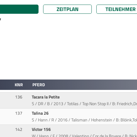
ZEITPLAN
TEILNEHMER
/
KNR
PFERD
136
Tacara la Petite
S / DR / B / 2013 / Totilas / Top Non Stop II / B: Friedrich,
137
Talina 26
S / Hann / R / 2016 / Talisman / Hohenstein / B: Blöink,Tob
142
Victor 156
W / Hann / F / 2008 / Valentino / Cor de la Bryere / B: Nicke