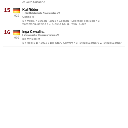
Z: Guth,Susanne
15
Kai Rüder
TRSG Holstenhalle Neumünster e.V.
025
Corline 5
S / Meckl. / BwSch / 2018 / Colman / Leprince des Bois / B:
Wichmann,Bettina / Z: Gestüt Kai u.Petra Rüder,
16
Inga Czwalina
Fehmarnscher Ringreiterverein e.V.
002
Be My Best 9
S / Holst / B / 2018 / Big Star / Cormint / B: Steuer,Lothar / Z: Steuer,Lothar