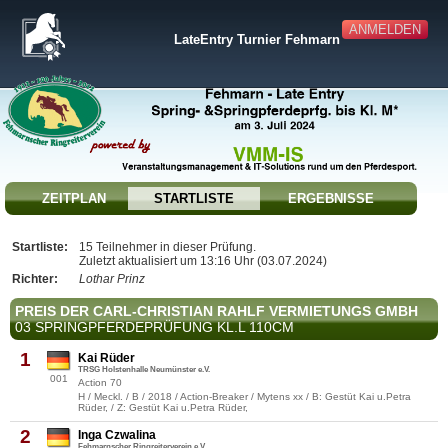
ANMELDEN
LateEntry Turnier Fehmarn
ZEITPLAN
STARTLISTE
ERGEBNISSE
Startliste:
15 Teilnehmer in dieser Prüfung.
Zuletzt aktualisiert um 13:16 Uhr (03.07.2024)
Richter:
Lothar Prinz
PREIS DER CARL-CHRISTIAN RAHLF VERMIETUNGS GMBH
03 SPRINGPFERDEPRÜFUNG KL.L 110CM
1
Kai Rüder
TRSG Holstenhalle Neumünster e.V.
001
Action 70
H / Meckl. / B / 2018 / Action-Breaker / Mytens xx / B: Gestüt Kai u.Petra
Rüder, / Z: Gestüt Kai u.Petra Rüder,
2
Inga Czwalina
Fehmarnscher Ringreiterverein e.V.