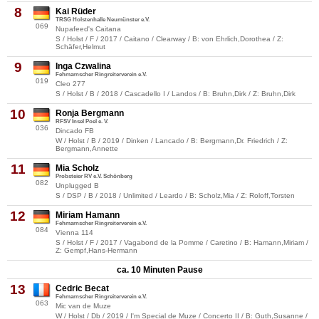
8
Kai Rüder
TRSG Holstenhalle Neumünster e.V.
069
Nupafeed's Caitana
S / Holst / F / 2017 / Caitano / Clearway / B: von Ehrlich,Dorothea / Z:
Schäfer,Helmut
9
Inga Czwalina
Fehmarnscher Ringreiterverein e.V.
019
Cleo 277
S / Holst / B / 2018 / Cascadello I / Landos / B: Bruhn,Dirk / Z: Bruhn,Dirk
10
Ronja Bergmann
RFSV Insel Poel e. V.
036
Dincado FB
W / Holst / B / 2019 / Dinken / Lancado / B: Bergmann,Dr. Friedrich / Z:
Bergmann,Annette
11
Mia Scholz
Probsteier RV e.V. Schönberg
082
Unplugged B
S / DSP / B / 2018 / Unlimited / Leardo / B: Scholz,Mia / Z: Roloff,Torsten
12
Miriam Hamann
Fehmarnscher Ringreiterverein e.V.
084
Vienna 114
S / Holst / F / 2017 / Vagabond de la Pomme / Caretino / B: Hamann,Miriam /
Z: Gempf,Hans-Hermann
ca. 10 Minuten Pause
13
Cedric Becat
Fehmarnscher Ringreiterverein e.V.
063
Mic van de Muze
W / Holst / Db / 2019 / I'm Special de Muze / Concerto II / B: Guth,Susanne /