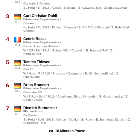
022
Cocktails & Dreams
S / Holst / B / 2018 / Casall / Stakkato / B: Czwalina,Julie / Z: Steuer,Lothar
3
Carl-Christian Rahlf
Fehmarnscher Ringreiterverein e.V.
035
Dicarento
H / Holst / F / 2018 / Dinken / Caretino / B: Rahlf,Carl-Christian / Z: Rahlf,Carl-
Christian
4
Cedric Becat
Fehmarnscher Ringreiterverein e.V.
004
Bismarck von der Streem
W / OS / Db / 2019 / Bubalu VDL / Cassini I / B: Harbeck,Rolf / Z:
Harbeck,Rolf
5
Tomma Thiesen
Fehmarnscher Ringreiterverein e.V.
094
Bert 74
W / Holst / F / 2018 / Brantzau / Casquetto / B: Köhlbrandt,Hinerk / Z:
Ritters,Jens
6
Britta Braunert
Fehmarnscher Ringreiterverein e.V.
017
Cintender PS
W / Z.Rpf / Schi / 2019 / Continental Blue / Nintender / B: Gestüt Lewitz, / Z:
Gestüt Lewitz,
7
Dietrich Burmeister
RFV Lensahn e.V.
033
De Casita
S / Holst / Schi / 2018 / Colman / Quidam de Revel / B: Burmeister,Dietrich / Z:
Burmeister,Peter
ca. 10 Minuten Pause