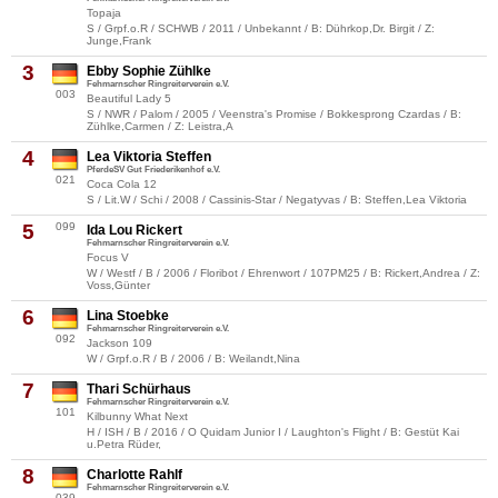
Topaja
S / Grpf.o.R / SCHWB / 2011 / Unbekannt / B: Dührkop,Dr. Birgit / Z:
Junge,Frank
3
Ebby Sophie Zühlke
Fehmarnscher Ringreiterverein e.V.
003
Beautiful Lady 5
S / NWR / Palom / 2005 / Veenstra's Promise / Bokkesprong Czardas / B:
Zühlke,Carmen / Z: Leistra,A
4
Lea Viktoria Steffen
PferdeSV Gut Friederikenhof e.V.
021
Coca Cola 12
S / Lit.W / Schi / 2008 / Cassinis-Star / Negatyvas / B: Steffen,Lea Viktoria
5
099
Ida Lou Rickert
Fehmarnscher Ringreiterverein e.V.
Focus V
W / Westf / B / 2006 / Floribot / Ehrenwort / 107PM25 / B: Rickert,Andrea / Z:
Voss,Günter
6
Lina Stoebke
Fehmarnscher Ringreiterverein e.V.
092
Jackson 109
W / Grpf.o.R / B / 2006 / B: Weilandt,Nina
7
Thari Schürhaus
Fehmarnscher Ringreiterverein e.V.
101
Kilbunny What Next
H / ISH / B / 2016 / O Quidam Junior I / Laughton's Flight / B: Gestüt Kai
u.Petra Rüder,
8
Charlotte Rahlf
Fehmarnscher Ringreiterverein e.V.
039