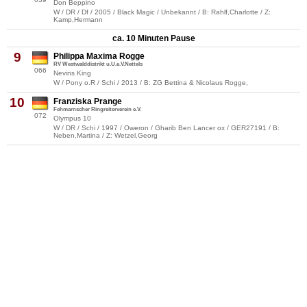
Don Beppino
W / DR / Df / 2005 / Black Magic / Unbekannt / B: Rahlf,Charlotte / Z:
Kamp,Hermann
ca. 10 Minuten Pause
9
Philippa Maxima Rogge
RV Westwalddistrikt u.U.e.V.Nettels
066
Nevins King
W / Pony o.R / Schi / 2013 / B: ZG Bettina & Nicolaus Rogge,
10
Franziska Prange
Fehmarnscher Ringreiterverein e.V.
072
Olympus 10
W / DR / Schi / 1997 / Oweron / Gharib Ben Lancer ox / GER27191 / B:
Neben,Martina / Z: Wetzel,Georg