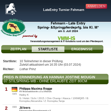
ANMELDEN
LateEntry Turnier Fehmarn
ZEITPLAN
STARTLISTE
ERGEBNISSE
Startliste:
10 Teilnehmer in dieser Prüfung.
Zuletzt aktualisiert um 16:35 Uhr (03.07.2024)
Richter:
Lothar Prinz
PREIS IN ERINNERUNG AN HANNAH JOSTINE MOUGIN
07 STILSPRING-WB - OHNE ERLAUBTE ZEIT 80CM
1
Philippa Maxima Rogge
RV Westwalddistrikt u.U.e.V.Nettels
045
Hailey K
S / Holst / Schi / 2015 / Chin Champ / Alasca / 106WQ85 / B:
Konopka,Alexandra / Z: Konopka,Tanja
2
090
Jil Ivers
Fehmarnscher Ringreiterverein e.V.