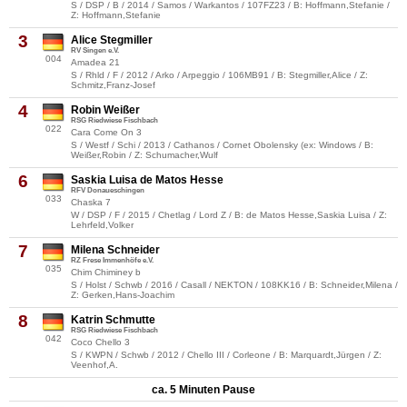
S / DSP / B / 2014 / Samos / Warkantos / 107FZ23 / B: Hoffmann,Stefanie /
Z: Hoffmann,Stefanie
3
Alice Stegmiller
RV Singen e.V.
004
Amadea 21
S / Rhld / F / 2012 / Arko / Arpeggio / 106MB91 / B: Stegmiller,Alice / Z:
Schmitz,Franz-Josef
4
Robin Weißer
RSG Riedwiese Fischbach
022
Cara Come On 3
S / Westf / Schi / 2013 / Cathanos / Cornet Obolensky (ex: Windows / B:
Weißer,Robin / Z: Schumacher,Wulf
6
Saskia Luisa de Matos Hesse
RFV Donaueschingen
033
Chaska 7
W / DSP / F / 2015 / Chetlag / Lord Z / B: de Matos Hesse,Saskia Luisa / Z:
Lehrfeld,Volker
7
Milena Schneider
RZ Frese Immenhöfe e.V.
035
Chim Chiminey b
S / Holst / Schwb / 2016 / Casall / NEKTON / 108KK16 / B: Schneider,Milena /
Z: Gerken,Hans-Joachim
8
Katrin Schmutte
RSG Riedwiese Fischbach
042
Coco Chello 3
S / KWPN / Schwb / 2012 / Chello III / Corleone / B: Marquardt,Jürgen / Z:
Veenhof,A.
ca. 5 Minuten Pause