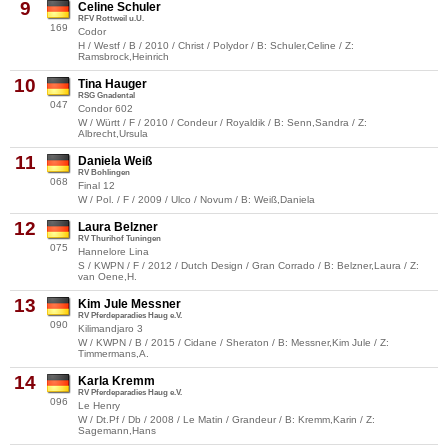
9
Celine Schuler
RFV Rottweil u.U.
169
Codor
H / Westf / B / 2010 / Christ / Polydor / B: Schuler,Celine / Z:
Ramsbrock,Heinrich
10
Tina Hauger
RSG Gnadental
047
Condor 602
W / Württ / F / 2010 / Condeur / Royaldik / B: Senn,Sandra / Z:
Albrecht,Ursula
11
Daniela Weiß
RV Bohlingen
068
Final 12
W / Pol. / F / 2009 / Ulco / Novum / B: Weiß,Daniela
12
Laura Belzner
RV Thurihof Tuningen
075
Hannelore Lina
S / KWPN / F / 2012 / Dutch Design / Gran Corrado / B: Belzner,Laura / Z:
van Oene,H.
13
Kim Jule Messner
RV Pferdeparadies Haug e.V.
090
Kilimandjaro 3
W / KWPN / B / 2015 / Cidane / Sheraton / B: Messner,Kim Jule / Z:
Timmermans,A.
14
Karla Kremm
RV Pferdeparadies Haug e.V.
096
Le Henry
W / Dt.Pf / Db / 2008 / Le Matin / Grandeur / B: Kremm,Karin / Z:
Sagemann,Hans