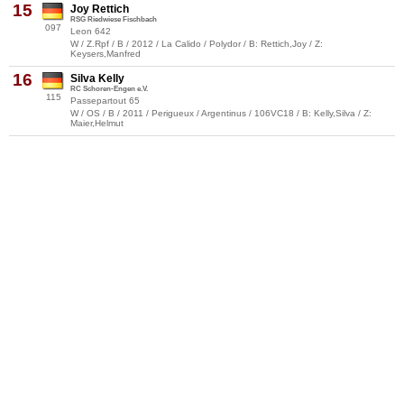
15
Joy Rettich
RSG Riedwiese Fischbach
097
Leon 642
W / Z.Rpf / B / 2012 / La Calido / Polydor / B: Rettich,Joy / Z:
Keysers,Manfred
16
Silva Kelly
RC Schoren-Engen e.V.
115
Passepartout 65
W / OS / B / 2011 / Perigueux / Argentinus / 106VC18 / B: Kelly,Silva / Z:
Maier,Helmut