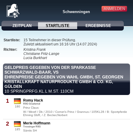
ANMELDEN
Schwenningen
ZEITPLAN
STARTLISTE
ERGEBNISSE
Startliste:
15 Teilnehmer in dieser Prüfung.
Zuletzt aktualisiert um 16:16 Uhr (14.07.2024)
Richter:
Kristina Frank
Christiane Fritz-Lange
Lucia Burkhart
GELDPREIS GEGEBEN VON DER SPARKASSE
SCHWARZWALD-BAAR, VS
EHRENPREISE GEGEBEN VON WAHL GMBH, ST. GEORGEN
KRISTALLKRAFT NATURPRODUKTE GMBH & CO. KG,
GÜLDEN
10 SPRINGPRFG.KL.L M.ST. 110CM
1
Romy Hack
RSG Gnadental
180
Prinz Claus
W / Westf / Db / 2010 / Cornet's Prinz / Grannus / 105KL28 / B: Sportpferde
Ehning GbR, / Z: Becker,Norbert
2
Merle Hoffmann
Trossinger RSG
185
Säntis SH