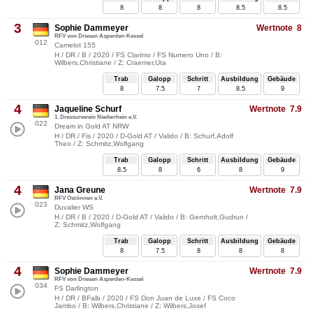
8
8
8
8.5
8.5
3
Sophie Dammeyer
Wertnote 8
RFV von Driesen Asperden-Kessel
012
Camelot 155
H / DR / B / 2020 / FS Clarimo / FS Numero Uno / B:
Wilbers,Christiane / Z: Craemer,Uta
Trab
Galopp
Schritt
Ausbildung
Gebäude
8
7.5
7
8.5
9
4
Jaqueline Schurf
Wertnote 7.9
1. Dressurverein Niederrhein e.V.
022
Dream in Gold AT NRW
H / DR / Fis / 2020 / D-Gold AT / Valido / B: Schurf,Adolf
Theo / Z: Schmitz,Wolfgang
Trab
Galopp
Schritt
Ausbildung
Gebäude
8.5
8
6
8
9
4
Jana Greune
Wertnote 7.9
RFV Ostönnen e.V.
023
Duvalier WS
H / DR / B / 2020 / D-Gold AT / Valido / B: Gernholt,Gudrun /
Z: Schmitz,Wolfgang
Trab
Galopp
Schritt
Ausbildung
Gebäude
8
7.5
8
8
8
4
Sophie Dammeyer
Wertnote 7.9
RFV von Driesen Asperden-Kessel
034
FS Darlington
H / DR / BFalb / 2020 / FS Don Juan de Luxe / FS Coco
Jambo / B: Wilbers,Christiane / Z: Wilbers,Josef