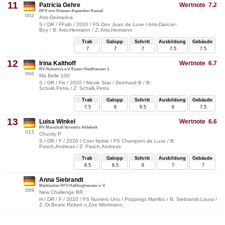
11
Patricia Gehre
Wertnote 7.2
RFV von Driesen Asperden-Kessel
002
Arts-Deimarina
S / DR / FFalb / 2020 / FS Don Juan de Luxe / Arts-Dancer-
Boy / B: Arts,Hermann / Z: Arts,Hermann
Trab
Galopp
Schritt
Ausbildung
Gebäude
7
7
7
7.5
7.5
12
Irina Kalthoff
Wertnote 6.7
RV Hubertus e.V. Essen-Heidhausen 1
066
Ma Belle 100
S / DR / Fis / 2020 / Movie Star / Deinhard B / B:
Schalk,Petra / Z: Schalk,Petra
Trab
Galopp
Schritt
Ausbildung
Gebäude
7.5
6
6.5
6
7.5
13
Luisa Winkel
Wertnote 6.6
RV Marschall Vorwärts Aldekerk
013
Chucky P
S / DR / F / 2020 / Coer Noble / FS Champion de Luxe / B:
Pasch,Andreas / Z: Pasch,Andreas
Trab
Galopp
Schritt
Ausbildung
Gebäude
6.5
6.5
6
7
7
Anna Siebrandt
Märkischer RFV Haßlinghausen e. V.
069
New Challenge BR
H / DR / F / 2020 / FS Numero Uno / Poppings Marribo / B: Siebrandt,Laura /
Z: Dr.Beate Rickert u.Zoe Wortmann,