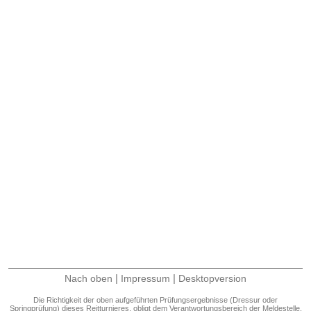
|
|
Nach oben
Impressum
Desktopversion
Die Richtigkeit der oben aufgeführten Prüfungsergebnisse (Dressur oder
Springprüfung) dieses Reitturnieres, obligt dem Verantwortungsbereich der Meldestelle.