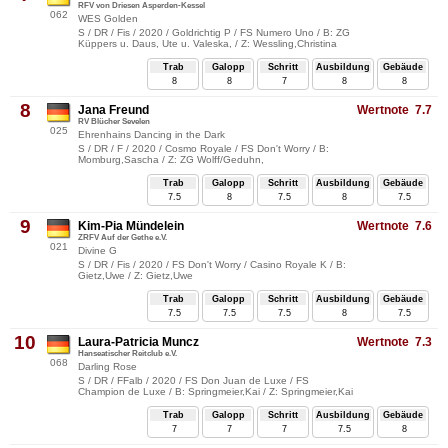
RFV von Driesen Asperden-Kessel
062
WES Golden
S / DR / Fis / 2020 / Goldrichtig P / FS Numero Uno / B: ZG
Küppers u. Daus, Ute u. Valeska, / Z: Wessling,Christina
Trab
Galopp
Schritt
Ausbildung
Gebäude
8
8
7
8
8
8
Jana Freund
Wertnote 7.7
RV Blücher Sevelen
025
Ehrenhains Dancing in the Dark
S / DR / F / 2020 / Cosmo Royale / FS Don't Worry / B:
Momburg,Sascha / Z: ZG Wolff/Geduhn,
Trab
Galopp
Schritt
Ausbildung
Gebäude
7.5
8
7.5
8
7.5
9
Kim-Pia Mündelein
Wertnote 7.6
ZRFV Auf der Gethe e.V.
021
Divine G
S / DR / Fis / 2020 / FS Don't Worry / Casino Royale K / B:
Gietz,Uwe / Z: Gietz,Uwe
Trab
Galopp
Schritt
Ausbildung
Gebäude
7.5
7.5
7.5
8
7.5
10
Laura-Patricia Muncz
Wertnote 7.3
Hanseatischer Reitclub e.V.
068
Darling Rose
S / DR / FFalb / 2020 / FS Don Juan de Luxe / FS
Champion de Luxe / B: Springmeier,Kai / Z: Springmeier,Kai
Trab
Galopp
Schritt
Ausbildung
Gebäude
7
7
7
7.5
8