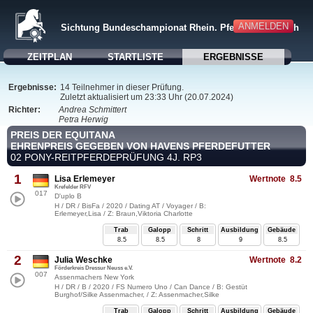
ANMELDEN
Sichtung Bundeschampionat Rhein. Pferdestammbuch
ZEITPLAN
STARTLISTE
ERGEBNISSE
Ergebnisse:
14 Teilnehmer in dieser Prüfung.
Zuletzt aktualisiert um 23:33 Uhr (20.07.2024)
Richter:
Andrea Schmittert
Petra Herwig
PREIS DER EQUITANA
EHRENPREIS GEGEBEN VON HAVENS PFERDEFUTTER
02 PONY-REITPFERDEPRÜFUNG 4J. RP3
1
Lisa Erlemeyer
Wertnote 8.5
Krefelder RFV
017
D'uplo B
H / DR / BisFa / 2020 / Dating AT / Voyager / B:
Erlemeyer,Lisa / Z: Braun,Viktoria Charlotte
Trab
Galopp
Schritt
Ausbildung
Gebäude
8.5
8.5
8
9
8.5
2
Julia Weschke
Wertnote 8.2
Förderkreis Dressur Neuss e.V.
007
Assenmachers New York
H / DR / B / 2020 / FS Numero Uno / Can Dance / B: Gestüt
Burghof/Silke Assenmacher, / Z: Assenmacher,Silke
Trab
Galopp
Schritt
Ausbildung
Gebäude