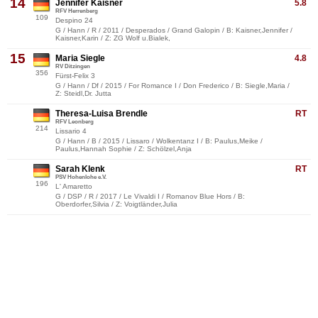
14
Jennifer Kaisner
5.8
RFV Herrenberg
109
Despino 24
G / Hann / R / 2011 / Desperados / Grand Galopin / B: Kaisner,Jennifer /
Kaisner,Karin / Z: ZG Wolf u.Bialek,
15
Maria Siegle
4.8
RV Ditzingen
356
Fürst-Felix 3
G / Hann / Df / 2015 / For Romance I / Don Frederico / B: Siegle,Maria /
Z: Steidl,Dr. Jutta
Theresa-Luisa Brendle
RT
RFV Leonberg
214
Lissario 4
G / Hann / B / 2015 / Lissaro / Wolkentanz I / B: Paulus,Meike /
Paulus,Hannah Sophie / Z: Schölzel,Anja
Sarah Klenk
RT
PSV Hohenlohe e.V.
196
L' Amaretto
G / DSP / R / 2017 / Le Vivaldi I / Romanov Blue Hors / B:
Oberdorfer,Silvia / Z: Voigtländer,Julia