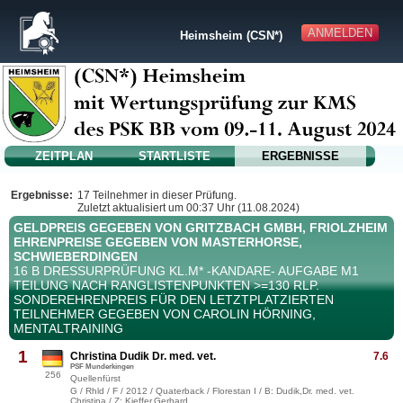
ANMELDEN
Heimsheim (CSN*)
ZEITPLAN
STARTLISTE
ERGEBNISSE
Ergebnisse:
17 Teilnehmer in dieser Prüfung.
Zuletzt aktualisiert um 00:37 Uhr (11.08.2024)
GELDPREIS GEGEBEN VON GRITZBACH GMBH, FRIOLZHEIM
EHRENPREISE GEGEBEN VON MASTERHORSE,
SCHWIEBERDINGEN
16 B DRESSURPRÜFUNG KL.M* -KANDARE- AUFGABE M1
TEILUNG NACH RANGLISTENPUNKTEN >=130 RLP.
SONDEREHRENPREIS FÜR DEN LETZTPLATZIERTEN
TEILNEHMER GEGEBEN VON CAROLIN HÖRNING,
MENTALTRAINING
1
Christina Dudik Dr. med. vet.
7.6
PSF Munderkingen
256
Quellenfürst
G / Rhld / F / 2012 / Quaterback / Florestan I / B: Dudik,Dr. med. vet.
Christina / Z: Kieffer,Gerhard