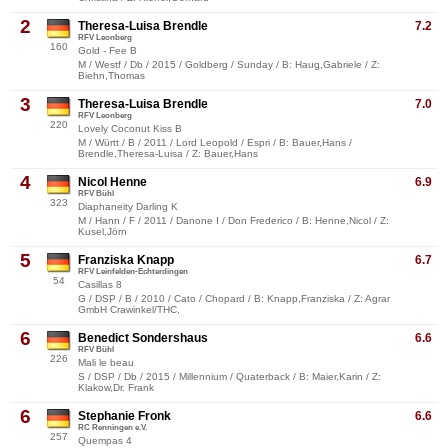
2
Theresa-Luisa Brendle
7.2
RFV Leonberg
160
Gold - Fee B
M / Westf / Db / 2015 / Goldberg / Sunday / B: Haug,Gabriele / Z:
Biehn,Thomas
3
Theresa-Luisa Brendle
7.0
RFV Leonberg
220
Lovely Coconut Kiss B
M / Württ / B / 2011 / Lord Leopold / Espri / B: Bauer,Hans /
Brendle,Theresa-Luisa / Z: Bauer,Hans
4
Nicol Henne
6.9
RFV Bühl
323
Diaphaneity Darling K
M / Hann / F / 2011 / Danone I / Don Frederico / B: Henne,Nicol / Z:
Kusel,Jörn
5
Franziska Knapp
6.7
RFV Leinfelden-Echterdingen
54
Casillas 8
G / DSP / B / 2010 / Cato / Chopard / B: Knapp,Franziska / Z: Agrar
GmbH Crawinkel/THC,
6
Benedict Sondershaus
6.6
RFV Bühl
226
Mali le beau
S / DSP / Db / 2015 / Millennium / Quaterback / B: Maier,Karin / Z:
Klakow,Dr. Frank
6
Stephanie Fronk
6.6
RC Renningen e.V.
257
Quempas 4