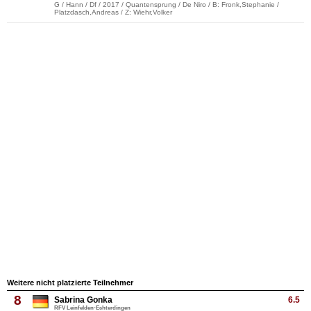
G / Hann / Df / 2017 / Quantensprung / De Niro / B: Fronk,Stephanie /
Platzdasch,Andreas / Z: Wiehr,Volker
Weitere nicht platzierte Teilnehmer
8
Sabrina Gonka
6.5
RFV Leinfelden-Echterdingen