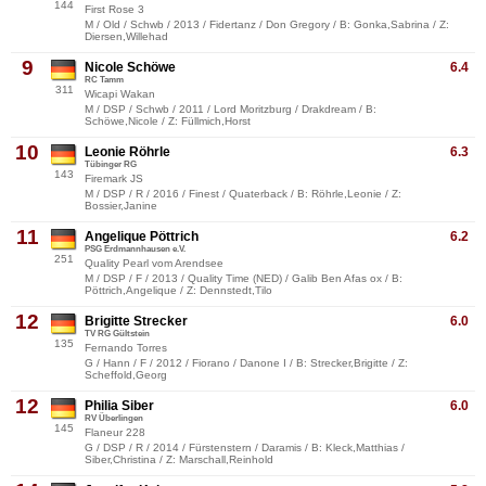
144
First Rose 3
M / Old / Schwb / 2013 / Fidertanz / Don Gregory / B: Gonka,Sabrina / Z:
Diersen,Willehad
9
Nicole Schöwe
6.4
RC Tamm
311
Wicapi Wakan
M / DSP / Schwb / 2011 / Lord Moritzburg / Drakdream / B:
Schöwe,Nicole / Z: Füllmich,Horst
10
Leonie Röhrle
6.3
Tübinger RG
143
Firemark JS
M / DSP / R / 2016 / Finest / Quaterback / B: Röhrle,Leonie / Z:
Bossier,Janine
11
Angelique Pöttrich
6.2
PSG Erdmannhausen e.V.
251
Quality Pearl vom Arendsee
M / DSP / F / 2013 / Quality Time (NED) / Galib Ben Afas ox / B:
Pöttrich,Angelique / Z: Dennstedt,Tilo
12
Brigitte Strecker
6.0
TV RG Gültstein
135
Fernando Torres
G / Hann / F / 2012 / Fiorano / Danone I / B: Strecker,Brigitte / Z:
Scheffold,Georg
12
Philia Siber
6.0
RV Überlingen
145
Flaneur 228
G / DSP / R / 2014 / Fürstenstern / Daramis / B: Kleck,Matthias /
Siber,Christina / Z: Marschall,Reinhold