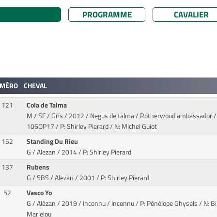
PROGRAMME
CAVALIER
MÉRO
CHEVAL
121
Cola de Talma
M / SF / Gris / 2012 / Negus de talma / Rotherwood ambassador
/
106OP17 / P: Shirley Pierard / N: Michel Guiot
152
Standing Du Rieu
G / Alezan / 2014
/ P: Shirley Pierard
137
Rubens
G / SBS / Alezan / 2001
/ P: Shirley Pierard
52
Vasco Yo
G / Alézan / 2019 / Inconnu / Inconnu
/ P: Pénélope Ghysels / N: B
Marielou