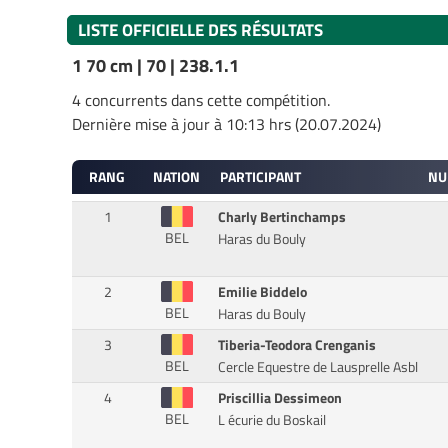
LISTE OFFICIELLE DES RÉSULTATS
1 70 cm | 70 | 238.1.1
4 concurrents dans cette compétition.
Dernière mise à jour à 10:13 hrs (20.07.2024)
RANG
NATION
PARTICIPANT
NU
1
Charly Bertinchamps
BEL
Haras du Bouly
2
Emilie Biddelo
BEL
Haras du Bouly
3
Tiberia-Teodora Crenganis
BEL
Cercle Equestre de Lausprelle Asbl
4
Priscillia Dessimeon
BEL
L écurie du Boskail