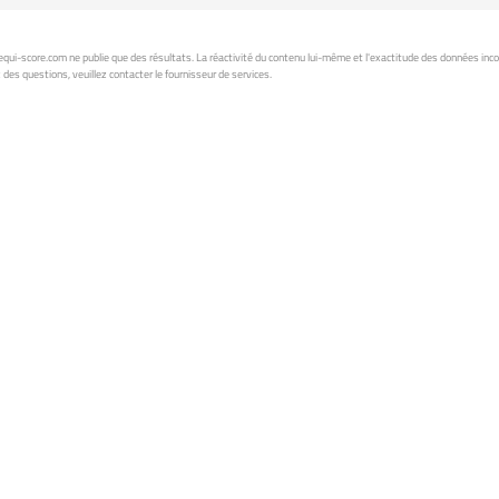
ui-score.com ne publie que des résultats. La réactivité du contenu lui-même et l'exactitude des données inc
 des questions, veuillez contacter le fournisseur de services.