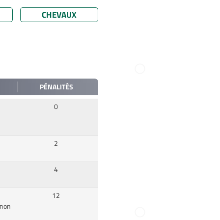
CHEVAUX
PÉNALITÉS
0
2
4
12
inon