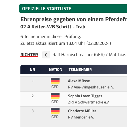
OFFIZIELLE STARTLISTE
Ehrenpreise gegeben von einem Pferdef
02 A Reiter-WB Schritt - Trab
6 Teilnehmer in dieser Prüfung.
Zuletzt aktualisiert um 13:01 Uhr (02.08.2024)
RICHTER
Ralf Harnischmacher (GER) / Matthia
C
NR
NATION
TEILNEHMER
1
Alexa Müsse
GER
RV Aue-Wingeshausen e. V.
2
Sophia Loren Tigges
GER
ZRFV Schwartmecke e.V.
3
Charlotte Müller
GER
RV Menden e.V.