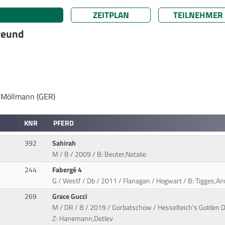
ZEITPLAN
TEILNEHMER
reund
s Möllmann (GER)
KNR
PFERD
392
Sahirah
M / B / 2009 / B: Beuter,Natalie
244
Fabergé 4
G / Westf / Db / 2011 / Flanagan / Hogwart / B: Tigges,Ann
269
Grace Gucci
M / DR / B / 2019 / Gorbatschow / Hesselteich's Golden D
Z: Hanemann,Detlev