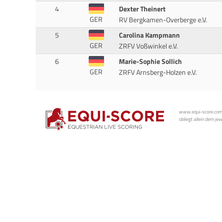
4
Dexter Theinert
GER
RV Bergkamen-Overberge e.V.
5
Carolina Kampmann
GER
ZRFV Voßwinkel e.V.
6
Marie-Sophie Sollich
GER
ZRFV Arnsberg-Holzen e.V.
www.equi-score.com i
obliegt allein dem je