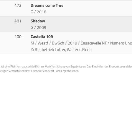
472
Dreams come True
G / 2016
481
Shadow
G / 2009
100
Castella 109
M / Westf / BwSch / 2019 / Casscavelle NT / Numero Uno 
Z: Reitbetrieb Lutter, Walter u.Floria
st eine Plattform, ausschließlich zur Veröffentlichung von Ergebnissen. Das Einstellen der Ergebnisse und da
weiligen Veranstalter bzw. Einsteller von Start- und Ergebnislisten.