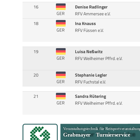
16
Denise Radlinger
GER
RFV Ammersee e.V.
18
Ina Knauss
GER
RFV Füssen e.V.
19
Luisa Neßwitz
GER
RFV Weilheimer Pffrd. e.V.
20
Stephanie Legler
GER
RFV Fuchstal e.V.
21
Sandra Rütering
GER
RFV Weilheimer Pffrd. e.V.