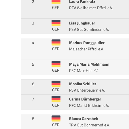
2
Laura Pankratz
GER
RFV Weilheimer Pffrd. e.V.
3
Lisa Jungbauer
GER
PSV Gut Gernlinden e.V.
4
Markus Runggaldier
GER
Maisacher Pffrd. e.V.
5
Maya Maria Möhlmann
GER
PSC Max-Hof e.V.
6
Monika Schiller
GER
PSV Unterbeuern e.V.
7
Carina Dürnberger
GER
RFC Markt Erkheim e.V.
8
Bianca Gerzabek
GER
TRV Gut Bohmerhof e.V.