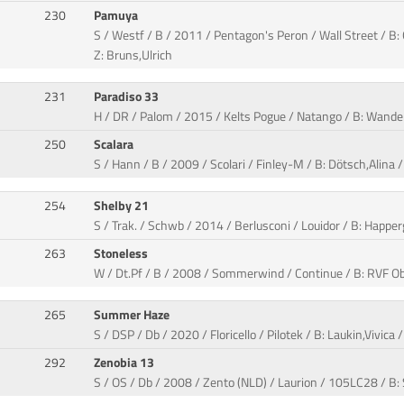
230
Pamuya
S / Westf / B / 2011 / Pentagon's Peron / Wall Street / B:
Z: Bruns,Ulrich
231
Paradiso 33
H / DR / Palom / 2015 / Kelts Pogue / Natango / B: Wande
250
Scalara
S / Hann / B / 2009 / Scolari / Finley-M / B: Dötsch,Alin
254
Shelby 21
S / Trak. / Schwb / 2014 / Berlusconi / Louidor / B: Happer
263
Stoneless
W / Dt.Pf / B / 2008 / Sommerwind / Continue / B: RVF Ob
265
Summer Haze
S / DSP / Db / 2020 / Floricello / Pilotek / B: Laukin,Vivica /
292
Zenobia 13
S / OS / Db / 2008 / Zento (NLD) / Laurion / 105LC28 / B: 