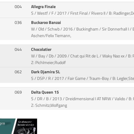
004
Allegra Finale
S / Westf / F / 2017 / First Final / Rivero II / B: Radlinger,
036
Buckaroo Banzai
W / Old / Schwb / 2016 / Buckingham / Sir Donnerhall I / 
Aschen/Felix Tiemann,
044
Chocolatier
W / Bay / Db / 2009 / Chat qui Rit de L / Waky Nao xx / B: 
Z: Pichlmeier,Rudolf
062
Dark Djamira SL
S / DSP / R / 2017 / Fair Game / Traum-Boy / B: Legler,Ste
069
Delta Queen 15
S / DR / B / 2013 / Dreidimensional I AT NRW / Valido / B:
Z: Schmitz,Wolfgang