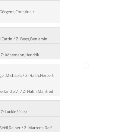
 Görgens,Christina /
l,Catrin / Z: Boos,Benjamin
a / Z: Könemann,Hendrik
ger,Michaela / Z: Raith,Herbert
erland e.V., / Z: Hahn,Manfred
 Z: Laukin,Vivica
Seidl,Rainer / Z: Martens,Rolf