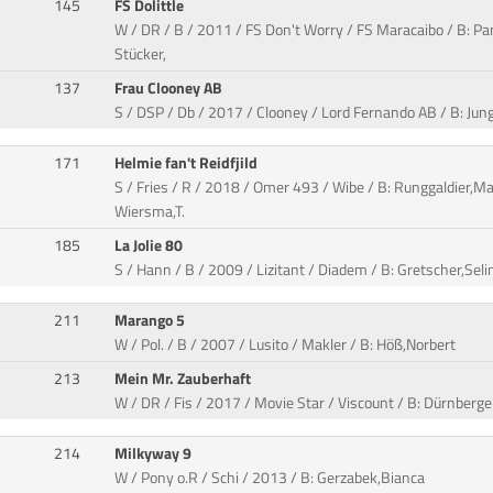
145
FS Dolittle
W / DR / B / 2011 / FS Don't Worry / FS Maracaibo / B: Pan
Stücker,
137
Frau Clooney AB
S / DSP / Db / 2017 / Clooney / Lord Fernando AB / B: Jung
171
Helmie fan't Reidfjild
S / Fries / R / 2018 / Omer 493 / Wibe / B: Runggaldier,M
Wiersma,T.
185
La Jolie 80
S / Hann / B / 2009 / Lizitant / Diadem / B: Gretscher,Seli
211
Marango 5
W / Pol. / B / 2007 / Lusito / Makler / B: Höß,Norbert
213
Mein Mr. Zauberhaft
W / DR / Fis / 2017 / Movie Star / Viscount / B: Dürnberge
214
Milkyway 9
W / Pony o.R / Schi / 2013 / B: Gerzabek,Bianca