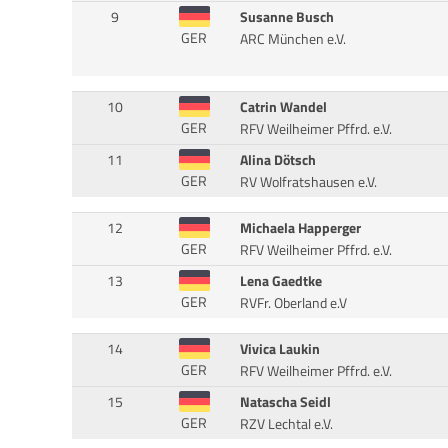
9
Susanne Busch
GER
ARC München e.V.
10
Catrin Wandel
GER
RFV Weilheimer Pffrd. e.V.
11
Alina Dötsch
GER
RV Wolfratshausen e.V.
12
Michaela Happerger
GER
RFV Weilheimer Pffrd. e.V.
13
Lena Gaedtke
GER
RVFr. Oberland e.V
14
Vivica Laukin
GER
RFV Weilheimer Pffrd. e.V.
15
Natascha Seidl
GER
RZV Lechtal e.V.