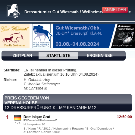
ANMELDEN
Dressurturnier Gut Wiesmath / Weilheimer Pferdefreunde
ZEITPLAN
STARTLISTE
ERGEBNISSE
Startliste:
16 Teilnehmer in dieser Prüfung.
Zuletzt aktualisiert um 16:10 Uhr (04.08.2024)
Richter:
H:
Gabriele Hey
C:
Monika Steinmayer
M:
Christine Irl
PREIS GEGEBEN VON
VERENA HOLBE
12 DRESSURPRÜFUNG KL.M** KANDARE M12
1
Dominique Graf
12:50:00
RV Brunnthal Riedhausen e.V.
174
Hokuspokus 20
S / Hann / R / 2012 / Hohenstein / Rotspon / B: Graf,Dominique /
Z: Lahmann-Gehrke,Ulrike