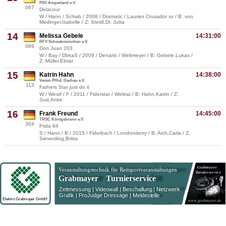
PSV Amperland e.V.
067
Delacour
W / Hann / Schwb / 2008 / Dramatic / Lauries Crusador xx / B: von
Medinger,Isabelle / Z: Steidl,Dr. Jutta
14
Melissa Gebele
14:31:00
RFV Schwabmünchen e.V.
089
Don Juan 203
W / Bay / DbkaS / 2009 / Denario / Weltmeyer / B: Gebele,Lukas /
Z: Müller,Elmar
15
Katrin Hahn
14:38:00
Verein Pffrd. Dachau e.V.
113
Fathers Star just do it
W / Westf / F / 2011 / Fiderstar / Weltrat / B: Hahn,Katrin / Z:
Just,Anke
16
Frank Freund
14:45:00
TRSC Königsbrunn e.V.
304
Frida 84
S / Hann / B / 2015 / Fiderbach / Londonderry / B: Aich,Carla / Z:
Sieverding,Britta