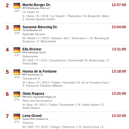
2
Martin Berger Dr.
12:57:00
RFV Weilheimer Pffrd. e.V.
197
Liz Taylor 10
S / Hann / R / 2016 / Le Vivaldi I / Rascalino / B: Berger,Dr. Ulrike /
Z: Gestüt Sprehe GmbH,
3
Susanne Blessing Dr.
13:04:00
TG Aufkirchen e.V.
219
Nashville Dreams
W / Westf / F / 2016 / Nubalou W.Z. / Rubinstein I / B: Blessing,Dr.
Susanne / Z: Wedi,Andre
4
Ella Bricker
13:11:00
RFV Hachinger Tal e.V.
237
Qubacarree
W / DSP / F / 2014 / Quaterback / Donnerhall / B: Bricker,Inga / Z:
Pelzer,Silke
5
Hanna de la Fontaine
13:18:00
RFV Ammersee e.V.
270
Theoderich 9
W / Hann / R / 2013 / Totilas / Hochadel / B: de la Fontaine,Anja /
Z: Fischer,Dr. Friedrich-Wilhelm
6
Gioia Ragusa
13:25:00
PSV St.G. Ingolstadt-Hagau e.V.
271
Tobs vom Donaumoos
H / Bay / R / 2012 / Totilas / Rubinstein I / B: Seitle,Hubert / Z:
Seitle,Hubert
7
Lena Grund
13:32:00
Verein Pffrd. Dachau e.V.
272
Tolencio
W / DSP / R / 2015 / Tolegro / Florencio I / B: Grund,Lena / Z: