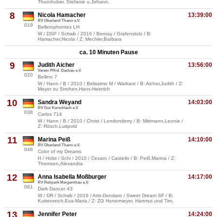
Thurnhuber, Stefanie u.Johann,
8
Nicola Hamacher
13:39:00
RV Oberland Thann e.V.
019
Bellerophontes LH
W / DSP / Schwb / 2016 / Bernay / Grafenstolz / B:
Hamacher,Nicola / Z: Mechler,Barbara
ca. 10 Minuten Pause
9
Judith Aicher
13:56:00
Verein Pffrd. Dachau e.V.
020
Bellino 7
W / Hann / B / 2010 / Belissimo M / Warkant / B: Aicher,Judith / Z:
Meyer zu Strohen,Hans-Heinrich
10
Sandra Weyand
14:03:00
RV Gut Kerschlach e.V.
038
Carlos 714
W / Hann / B / 2010 / Christ / Londonderry / B: Mittmann,Leonie /
Z: Rösch,Luitpold
11
Marina Peiß
14:10:00
RV Oberland Thann e.V.
046
Color of my Dreams
H / Holst / Schi / 2010 / Cezaro / Castello / B: Peiß,Marina / Z:
Thomsen,Alexandra
12
Anna Isabella Moßburger
14:17:00
RV Reitpark Mergenthau e.V.
061
Dark Dancer 43
W / DR / Schwb / 2016 / Arts-Dondaro / Sweet Dream SF / B:
Kuttenreich,Eva-Maria / Z: ZG Honermeyer, Hartmut und Tim,
13
Jennifer Peter
14:24:00