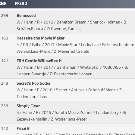
KNR
PFERD
298
Bemossed
W / Hann / R / 2012 / Benetton Dream / Sherlock Holmes
/ B:
Schäfer,Bianca / Z: Gwynne, Familie,
168
Hesselteichs Movie Maker
H / DR / Falbe / 2017 / Movie Star / Lucky Lao
/ B: Hemschenher
Wyrwal,Lisa-Marie / Z: Meyerhoff,Gerald
141
FRH Gentle WillowBee H
W / Hann / B / 2017 / Gentleman / White Star
/ 108CW56 / B:
Hansen,Swantje / Z: Eventerzucht Hansen,
249
Secret's Pop Socks
W / Hann / F / 2018 / Secret / Antibes
/ B: Knauff,Merle / Z:
Tiedemann,Claus
258
Simply Fleur
S / Hann / F / 2015 / Sarotti Mocca-Sahne / Londonderry
/ B:
Zezewske,Maillin / Z: Wolter,Jens-Peter
142
Frizzi 6