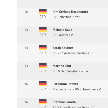
12
Kim Corinna Rosenstock
GER
RV Reiterhof Rüter
13
Melanie Saxe
GER
RFV Auetal e.V.
13
Sarah Söldner
GER
RSG Royal Rosengarten e. V.
13
Martina Tödt
GER
RuFV Bad Segeberg u.U.e.V.
16
Katharina Dahms
GER
Pferdezucht- u. RV Luhmühlen e.V.
16
Stefanie Foraita
GER
RSG Royal Rosengarten e. V.