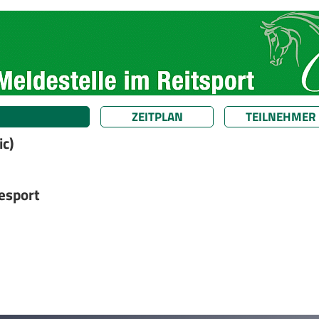
ZEITPLAN
TEILNEHMER
ic)
desport