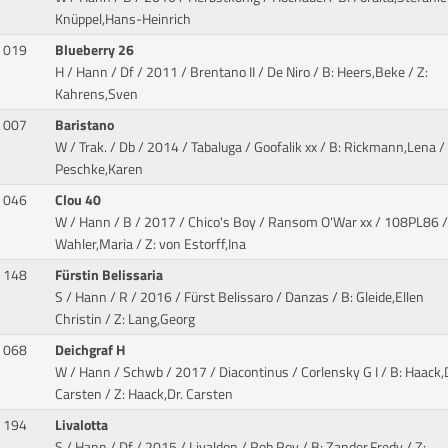
Knüppel,Hans-Heinrich
019
Blueberry 26
H / Hann / Df / 2011 / Brentano II / De Niro
/ B: Heers,Beke / Z:
Kahrens,Sven
007
Baristano
W / Trak. / Db / 2014 / Tabaluga / Goofalik xx
/ B: Rickmann,Lena / 
Peschke,Karen
046
Clou 40
W / Hann / B / 2017 / Chico's Boy / Ransom O'War xx
/ 108PL86 /
Wahler,Maria / Z: von Estorff,Ina
148
Fürstin Belissaria
S / Hann / R / 2016 / Fürst Belissaro / Danzas
/ B: Gleide,Ellen
Christin / Z: Lang,Georg
068
Deichgraf H
W / Hann / Schwb / 2017 / Diacontinus / Corlensky G I
/ B: Haack,D
Carsten / Z: Haack,Dr. Carsten
194
Livalotta
S / Hann / Df / 2015 / Livaldon / Rob Roy
/ B: Zander,Fredy / Z: