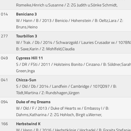
Romeike,Hinrich u.Susanne / Z: ZG Judith u.Sönke Schmidt,
014
Beniciano 3
W / Hann / B / 2013 / Benicio / Hohenstein
/ B: Oeltz,Lara / Z:
Bruns,Heino
277
Tourbillon 3
W / Trak. / Db / 2014 / Schwarzgold / Lauries Crusador xx
/ 107BN
B: Saxe,Karin / Z: Mohlfeld,Claudia
049
Cypress Hill 11
S / DR / FSti / 2011 / Holsteins Bonito / Cinzano
/ B: Söldner,Sarah
Green,Inga
041
Chicca-Sun
S / Old / Db / 2014 / Landfein / Cambridge
/ 107QD97 / B:
Tödt,Martina / Z: Rundshagen,Jürgen
094
Duke of my Dreams
W / Old / F / 2013 / Duke of Hearts xx / Embassy I
/ B:
Dahms,Katharina / Z: ZG Hohloch, Birgit u.Werner,
166
Herbstwind K
W / Hann / B / 2016 / Herbstkönig / Hochadel
/ B: Foraita,Stefanie 