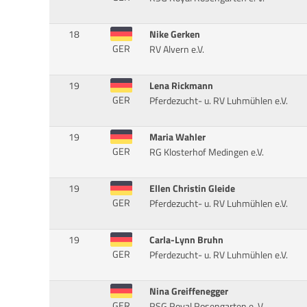
18
Nike Gerken
GER
RV Alvern e.V.
19
Lena Rickmann
GER
Pferdezucht- u. RV Luhmühlen e.V.
19
Maria Wahler
GER
RG Klosterhof Medingen e.V.
19
Ellen Christin Gleide
GER
Pferdezucht- u. RV Luhmühlen e.V.
19
Carla-Lynn Bruhn
GER
Pferdezucht- u. RV Luhmühlen e.V.
Nina Greiffenegger
GER
RSG Royal Rosengarten e. V.