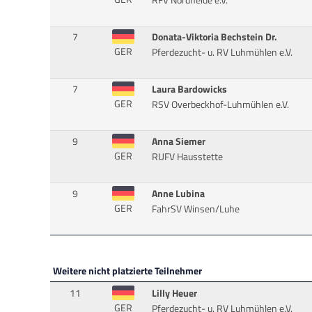
RFV Nordheide e.V.
7
Donata-Viktoria Bechstein Dr.
GER
Pferdezucht- u. RV Luhmühlen e.V.
7
Laura Bardowicks
GER
RSV Overbeckhof-Luhmühlen e.V.
9
Anna Siemer
GER
RUFV Hausstette
9
Anne Lubina
GER
FahrSV Winsen/Luhe
Weitere nicht platzierte Teilnehmer
11
Lilly Heuer
GER
Pferdezucht- u. RV Luhmühlen e.V.