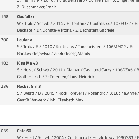
S / Hann / R / 2016 / Fürst Belissaro / Donnerhall
/ B: Singer,Rena
Z: Ruschmeyer,Frank
158
Goofalixx
W / Trak. / Schwb / 2014 / Hirtentanz / Goofalik xx
/ 107EU32 / B:
Bechstein,Dr. Donata-Viktoria / Z: Bechstein,Gabriele
200
Loulany
S / Trak. / B / 2010 / Kostolany / Tanzmeister I
/ 106MM22 / B:
Bardowicks,Sylvia / Z: Glückselig,Mandy
182
Kiss Me 43
S / Holst / Schwb / 2017 / Diamar / Cash and Carry
/ 108DZ46 / B
Groth,Hinrich / Z: Petersen,Claus-Heinrich
236
Rock it Girl 3
S / Westf / B / 2015 / Rock Forever I / Rosandro
/ B: Lubina,Anne /
Gestüt Vorwerk / Inh. Elisabeth Max
039
Cato 60
W / Holst / Schwb / 2004 / Contendro I / Heraldik xx
/ 103GS83 / B