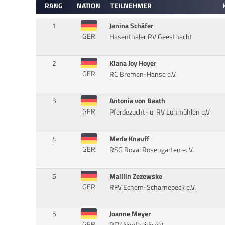
RANG
NATION
TEILNEHMER
1
Janina Schäfer
GER
Hasenthaler RV Geesthacht
2
Kiana Joy Hoyer
GER
RC Bremen-Hanse e.V.
3
Antonia von Baath
GER
Pferdezucht- u. RV Luhmühlen e.V.
4
Merle Knauff
GER
RSG Royal Rosengarten e. V.
5
Maillin Zezewske
GER
RFV Echem-Scharnebeck e.V.
5
Joanne Meyer
GER