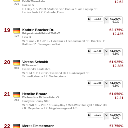
FahrSV Winsen/Luhe
12.62
221
Poesia 5
S / Bay / R / 2009 / Antonio von Padua / Lord Laptop / B:
Lubina,Nele / Z: Galneder,Franz
E:
12.62
C:
60,200%
6.020
19
Kathrin Bracker Dr.
62.175%
Reitgemeinschaft Reitstall Weiß e.V
12.435
125
Fido B
W / Hann / B / 2013 / Fidertanz / Friedensfuerst / B: Bracker,Dr.
Kathrin / Z: Baumgartner,Kai
E:
12.435
C:
61,600%
6.160
20
Verena Schmidt
61.925%
RV Badendorf
12.385
081
Diamond's Fantastico
W / Old / Db / 2012 / Diamond Hit / Funkenspiel / B:
Schmidt,Verena / Z: Sacher,Anne
E:
12.385
C:
61,600%
6.160
21
Henrike Braatz
61.050%
Pferdezucht- u. RV Luhmühlen e.V.
12.21
261
Smeyers Sonny Star
W / DWB / B / 2007 / Sunny-Boy / Midt-West Ibi-Light / 104VB45
/ B: Meyer,Irene / Z: Mogelmosegaard A/S,
E:
12.21
C:
60,600%
6.060
22
Meret Zimmermann
57.750%