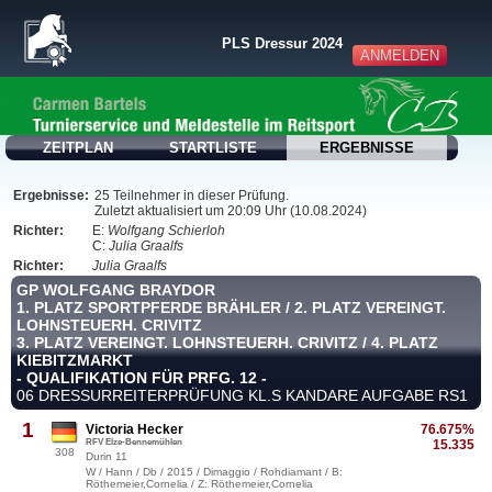
PLS Dressur 2024
ANMELDEN
ZEITPLAN
STARTLISTE
ERGEBNISSE
Ergebnisse:
25 Teilnehmer in dieser Prüfung.
Zuletzt aktualisiert um 20:09 Uhr (10.08.2024)
Richter:
E:
Wolfgang Schierloh
C:
Julia Graalfs
Richter:
Julia Graalfs
GP WOLFGANG BRAYDOR
1. PLATZ SPORTPFERDE BRÄHLER / 2. PLATZ VEREINGT.
LOHNSTEUERH. CRIVITZ
3. PLATZ VEREINGT. LOHNSTEUERH. CRIVITZ / 4. PLATZ
KIEBITZMARKT
- QUALIFIKATION FÜR PRFG. 12 -
06 DRESSURREITERPRÜFUNG KL.S KANDARE AUFGABE RS1
1
Victoria Hecker
76.675%
RFV Elze-Bennemühlen
15.335
308
Durin 11
W / Hann / Db / 2015 / Dimaggio / Rohdiamant / B:
Röthemeier,Cornelia / Z: Röthemeier,Cornelia