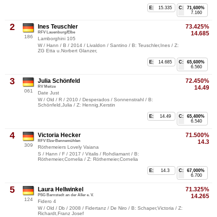
E:
15.335
C:
71,600%
7.160
2
Ines Teuschler
73.425%
RFV Lauenburg/Elbe
14.685
186
Lamborghini 105
W / Hann / B / 2014 / Livaldon / Santino / B: Teuschler,Ines / Z:
ZG Etta u.Norbert Glanzer,
E:
14.685
C:
65,600%
6.560
3
Julia Schönfeld
72.450%
RV Meitze
14.49
061
Date Just
W / Old / R / 2010 / Desperados / Sonnenstrahl / B:
Schönfeld,Julia / Z: Hennig,Kerstin
E:
14.49
C:
65,400%
6.540
4
Victoria Hecker
71.500%
RFV Elze-Bennemühlen
14.3
309
Röthemeiers Lovely Vaiana
S / Hann / F / 2017 / Vitalis / Rohdiamant / B:
Röthemeier,Cornelia / Z: Röthemeier,Cornelia
E:
14.3
C:
67,000%
6.700
5
Laura Hellwinkel
71.325%
PSG Barnstedt an der Aller e. V.
14.265
124
Fidero 4
W / Old / Db / 2008 / Fidertanz / De Niro / B: Schaper,Victoria / Z:
Richardt,Franz Josef