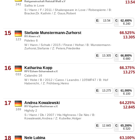
Reitgemeinschaft Reitstall Weiß e.V
13.54
242
Safira in Love
S / Hann / F / 2011 / Shakespeare in Love / Robespierre / B:
Bracker,Dr. Kathrin / Z: Gaus,Robert
E:
13.54
C:
62,400%
6.240
15
Stefanie Munstermann-Zurhorst
66.525%
RV Alvern e.V.
13.305
123
Fideleo 6
W / Hann / Schwb / 2015 / Finest / Hofrat / B: Munstermann-
Zurhorst,Stefanie / Z: Peters,Friederike
E:
13.305
C:
66,800%
6.680
16
Katharina Kopp
66.375%
RFV Echem-Scharnebeck e.V.
13.275
033
Calandro 16
W / Holst / B / 2012 / Catoo / Leandro / 105WP47 / B: Hof
Habenicht, / Z: Fröhberg,Heino
E:
13.275
C:
61,000%
6.100
17
Andrea Kowalewski
64.225%
RV Vögelsen-Mechtersen e.V.
12.845
169
Highdy 2
S / Hann / Db / 2007 / His Highness / De Niro / B:
Kowalewski,Andrea / Z: Kubelke,Holger
E:
12.845
C:
65,200%
6.520
18
Nele Lubina
63.100%