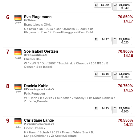
E:
14.265
C:
69,400%
6.940
6
Eva Plagemann
70.850%
RV Meitze
14.17
027
Brandtbjerg's Olivia
S / DWB / Db / 2014 / Don Olymbrio L / Zack / B:
Plagemann,Eva / Z: Brandtbjerggaard/Fam.Buhl,
E:
14.17
C:
65,200%
6.520
7
Soe Isabell Oertzen
70.800%
RFV Neuenfelde e.V.
14.16
040
Chester 362
W / KWPN / Db / 2007 / Tuschinski / Chronos / 104JF16 / B:
Oertzen,Soe Isabell
E:
14.16
C:
63,600%
6.360
8
Daniela Kahle
70.750%
RFV Isenhagener Land e.V.
14.15
122
Felix Ferguson
W / Hann / B / 2015 / Foundation / Worldly I / B: Kahle,Daniela /
Z: Kahle,Daniela
E:
14.15
C:
69,000%
6.900
9
Christiane Lange
70.550%
PferdeSG Hof Nordpol e.V.
14.11
131
Finest Dream 7
H / Hann / Schwb / 2015 / Finest / White Star / B:
Lange,Christiane / Z: Kottke,Gerhard