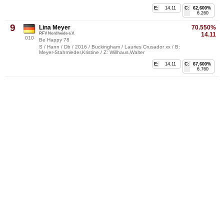
E:
14.11
C:
62,600%
6.260
9
Lina Meyer
70.550%
RFV Nordheide e.V.
14.11
010
Be Happy 78
S / Hann / Db / 2016 / Buckingham / Lauries Crusador xx / B:
Meyer-Stahmleder,Kristine / Z: Willhaus,Walter
E:
14.11
C:
67,600%
6.760