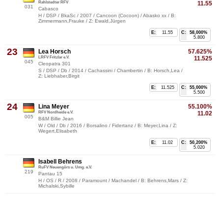
Rahlstedter RFV
11.55
031
Cabasco
H / DSP / BkaSc / 2007 / Cancoon (Cocoon) / Abasko xx / B:
Zimmermann,Frauke / Z: Ewald,Jürgen
E:
11.55
C:
58,000%
5.800
23
Lea Horsch
57.625%
LRFV Fritzlar e.V.
11.525
045
Cleopatra 301
S / DSP / Db / 2014 / Cachassini / Chambertin / B: Horsch,Lea /
Z: Liebhaber,Birgit
E:
11.525
C:
55,000%
5.500
24
Lina Meyer
55.100%
RFV Nordheide e.V.
11.02
005
B&M Billie Jean
W / Old / Db / 2016 / Borsalino / Fidertanz / B: Meyer,Lina / Z:
Wegert,Elisabeth
E:
11.02
C:
50,200%
5.020
Isabell Behrens
RuFV Neuengörs u. Umg. e.V.
219
Pantau 15
H / OS / R / 2008 / Paramount / Machandel / B: Behrens,Mars / Z:
Michalski,Sybille