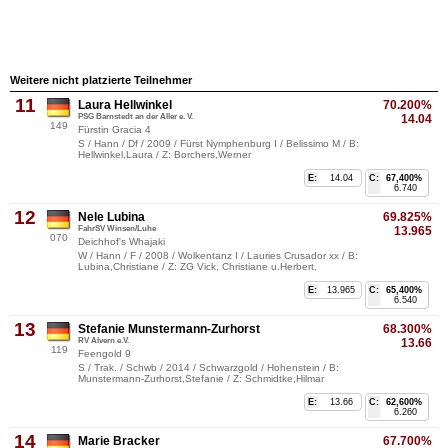
Weitere nicht platzierte Teilnehmer
11
Laura Hellwinkel
70.200%
PSG Barnstedt an der Aller e. V.
14.04
149
Fürstin Gracia 4
S / Hann / Df / 2009 / Fürst Nymphenburg I / Belissimo M / B:
Hellwinkel,Laura / Z: Borchers,Werner
E:
14.04
C:
67,400%
6.740
12
Nele Lubina
69.825%
FahrSV Winsen/Luhe
13.965
070
Deichhof's Whajaki
W / Hann / F / 2008 / Wolkentanz I / Lauries Crusador xx / B:
Lubina,Christiane / Z: ZG Vick, Christiane u.Herbert,
E:
13.965
C:
65,400%
6.540
13
Stefanie Munstermann-Zurhorst
68.300%
RV Alvern e.V.
13.66
119
Feengold 9
S / Trak. / Schwb / 2014 / Schwarzgold / Hohenstein / B:
Munstermann-Zurhorst,Stefanie / Z: Schmidtke,Hilmar
E:
13.66
C:
62,600%
6.260
14
Marie Bracker
67.700%