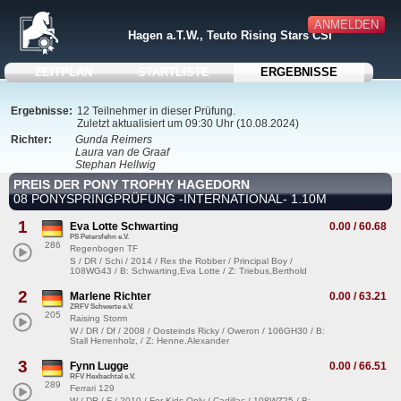
ANMELDEN
Hagen a.T.W., Teuto Rising Stars CSI
ZEITPLAN
STARTLISTE
ERGEBNISSE
Ergebnisse:
12 Teilnehmer in dieser Prüfung.
Zuletzt aktualisiert um 09:30 Uhr (10.08.2024)
Richter:
Gunda Reimers
Laura van de Graaf
Stephan Hellwig
PREIS DER PONY TROPHY HAGEDORN
08 PONYSPRINGPRÜFUNG -INTERNATIONAL- 1.10M
1
Eva Lotte Schwarting
0.00 / 60.68
PS Petersfehn e.V.
286
Regenbogen TF
S / DR / Schi / 2014 / Rex the Robber / Principal Boy /
108WG43 / B: Schwarting,Eva Lotte / Z: Triebus,Berthold
2
Marlene Richter
0.00 / 63.21
ZRFV Schwerte e.V.
205
Raising Storm
W / DR / Df / 2008 / Oosteinds Ricky / Oweron / 106GH30 / B:
Stall Herrenholz, / Z: Henne,Alexander
3
Fynn Lugge
0.00 / 66.51
RFV Hexbachtal e.V.
289
Ferrari 129
W / DR / F / 2010 / For Kids Only / Cadillac / 108WZ25 / B: