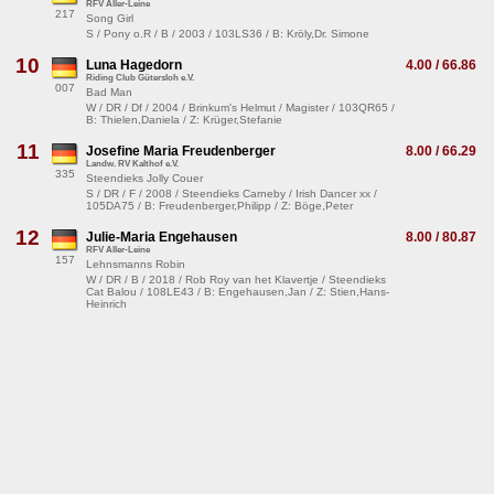
RFV Aller-Leine
217
Song Girl
S / Pony o.R / B / 2003 / 103LS36 / B: Kröly,Dr. Simone
10
Luna Hagedorn
4.00 / 66.86
Riding Club Gütersloh e.V.
007
Bad Man
W / DR / Df / 2004 / Brinkum's Helmut / Magister / 103QR65 /
B: Thielen,Daniela / Z: Krüger,Stefanie
11
Josefine Maria Freudenberger
8.00 / 66.29
Landw. RV Kalthof e.V.
335
Steendieks Jolly Couer
S / DR / F / 2008 / Steendieks Carneby / Irish Dancer xx /
105DA75 / B: Freudenberger,Philipp / Z: Böge,Peter
12
Julie-Maria Engehausen
8.00 / 80.87
RFV Aller-Leine
157
Lehnsmanns Robin
W / DR / B / 2018 / Rob Roy van het Klavertje / Steendieks
Cat Balou / 108LE43 / B: Engehausen,Jan / Z: Stien,Hans-
Heinrich