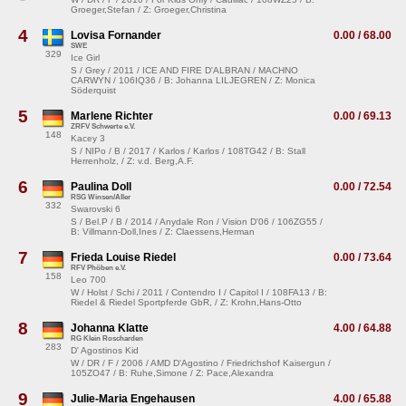
Groeger,Stefan / Z: Groeger,Christina
4
Lovisa Fornander
0.00 / 68.00
SWE
329
Ice Girl
S / Grey / 2011 / ICE AND FIRE D'ALBRAN / MACHNO
CARWYN / 106IQ36 / B: Johanna LILJEGREN / Z: Monica
Söderquist
5
Marlene Richter
0.00 / 69.13
ZRFV Schwerte e.V.
148
Kacey 3
S / NIPo / B / 2017 / Karlos / Karlos / 108TG42 / B: Stall
Herrenholz, / Z: v.d. Berg,A.F.
6
Paulina Doll
0.00 / 72.54
RSG Winsen/Aller
332
Swarovski 6
S / Bel.P / B / 2014 / Anydale Ron / Vision D'06 / 106ZG55 /
B: Villmann-Doll,Ines / Z: Claessens,Herman
7
Frieda Louise Riedel
0.00 / 73.64
RFV Phöben e.V.
158
Leo 700
W / Holst / Schi / 2011 / Contendro I / Capitol I / 108FA13 / B:
Riedel & Riedel Sportpferde GbR, / Z: Krohn,Hans-Otto
8
Johanna Klatte
4.00 / 64.88
RG Klein Roscharden
283
D' Agostinos Kid
W / DR / F / 2006 / AMD D'Agostino / Friedrichshof Kaisergun /
105ZO47 / B: Ruhe,Simone / Z: Pace,Alexandra
9
Julie-Maria Engehausen
4.00 / 65.88