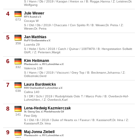
S / Hann / Db / 2019 / Karajan / Areion xx / B: Rogge,Hanna / Z: Leistner,Dr.
Wolfgang
4
Jule Wewer
RFV Auetal e.V.
073
Cocaya W
S / Old / Db / 2019 / Chaccato / Con Spirito R / B: Wewer,Dr. Petra / Z:
Wewer,Dr. Petra
5
Jan Matthias
RuFV Großenwiehe e.V.
358
Luanda 29
S / Holst / Schi / 2018 / Catch / Quinar / 108TM79 / B: Hengststation Sollwitt
GbR, / Z: Petersen,Margit
6
Kim Heitmann
Pferdezucht- u. RV Luhmühlen e.V.
332
Valencia 138
S / Hann / Db / 2019 / Viscount / Grey Top / B: Beckmann,Johanna / Z:
Odlozinski,Gerd
7
Laura Bardowicks
RSV Overbeckhof-Luhmühlen e.V.
038
Calina 140
S / DR / Schi / 2019 / Rudolphitals Oslo T / Marco Polo / B: Overbeck-Hof-
Luhmühlen, / Z: Overbeck,Karl
8
Lena-Hedwig Kazmierczak
St. Georg Ges. d. Pferdefreunde Gif
141
First Girly
S / Old / B / 2018 / Duke of Hearts xx / Faveur / B: Kassianoff,Dr. Irina / Z:
Kassianoff,Dr. Irina
9
Maj-Jonna Ziebell
Pferdezucht- u. RV Luhmühlen e.V.