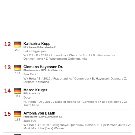
12
Katharina Kopp
RFV Echem-Scharnebeck e.V.
232
Luke Skyjumper
W / OS / B / 2018 / Lucarelli xx / Chacco's Son I / B: Westermann-
Oehmen,Imke / Z: Westermann-Oehmen,Imke
13
Clemens Hayessen Dr.
Pferdezucht- u. RV Luhmühlen e.V.
154
Fun Fact
W / Holst / B / 2019 / Fragonard xx / Contender / B: Hayessen,Dagmar / Z:
Diedrich,Katharina
14
Marco Krüger
RFV Auetal e.V.
119
Ducon
H / Hann / Db / 2019 / Duke of Hearts xx / Contendro I / B: Tächl,Irene / Z:
Tächl,Irene
15
Antonia von Baath
Pferdezucht- u. RV Luhmühlen e.V.
183
Jack 599
W / ISH / B / 2019 / Carrigshawn Quantum / Bolivar / B: Spethmann,Jutta / Z:
Mr. & Mrs John (Jack) Warner,