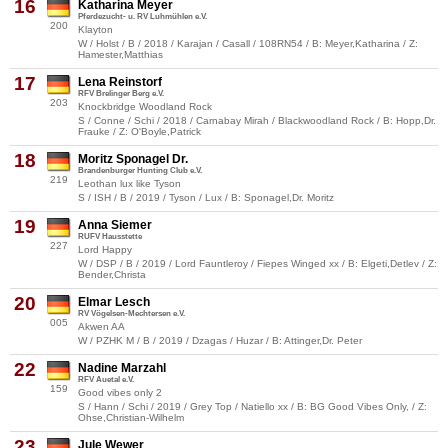
16
Katharina Meyer
Pferdezucht- u. RV Luhmühlen e.V.
200
Klayton
W / Holst / B / 2018 / Karajan / Casall / 108RN54 / B: Meyer,Katharina / Z:
Hamester,Matthias
17
Lena Reinstorf
RFV Brelinger Berg e.V.
203
Knockbridge Woodland Rock
S / Conne / Schi / 2018 / Carnabay Mirah / Blackwoodland Rock / B: Hopp,Dr.
Frauke / Z: O'Boyle,Patrick
18
Moritz Sponagel Dr.
Brandenburger Hunting Club e.V.
219
Leothan lux like Tyson
S / ISH / B / 2019 / Tyson / Lux / B: Sponagel,Dr. Moritz
19
Anna Siemer
RUFV Hausstette
227
Lord Happy
W / DSP / B / 2019 / Lord Fauntleroy / Fiepes Winged xx / B: Elgeti,Detlev / Z:
Bender,Christa
20
Elmar Lesch
RV Vögelsen-Mechtersen e.V.
005
Akwen AA
W / PZHK M / B / 2019 / Dzagas / Huzar / B: Attinger,Dr. Peter
22
Nadine Marzahl
RFV Auetal e.V.
159
Good vibes only 2
S / Hann / Schi / 2019 / Grey Top / Natiello xx / B: BG Good Vibes Only, / Z:
Ohse,Christian-Wilhelm
23
Jule Wewer