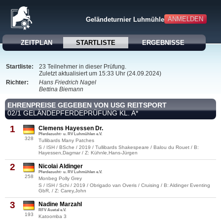
ANMELDEN
Geländeturnier Luhmühlen
ZEITPLAN
STARTLISTE
ERGEBNISSE
Startliste:
23 Teilnehmer in dieser Prüfung.
Zuletzt aktualisiert um 15:33 Uhr (24.09.2024)
Richter:
Hans Friedrich Nagel
Bettina Biemann
EHRENPREISE GEGEBEN VON USG REITSPORT
02/1 GELÄNDEPFERDEPRÜFUNG KL. A*
1
Clemens Hayessen Dr.
Pferdezucht- u. RV Luhmühlen e.V.
328
Tullibards Many Patches
S / ISH / BSche / 2019 / Tullibards Shakespeare / Balou du Rouet / B:
Hayessen,Dagmar / Z: Kühnle,Hans-Jürgen
2
Nicolai Aldinger
Pferdezucht- u. RV Luhmühlen e.V.
258
Monbeg Polly Grey
S / ISH / Schi / 2019 / Obrigado van Overis / Cruising / B: Aldinger Eventing
GbR, / Z: Carey,John
3
Nadine Marzahl
RFV Auetal e.V.
193
Katoomba 3