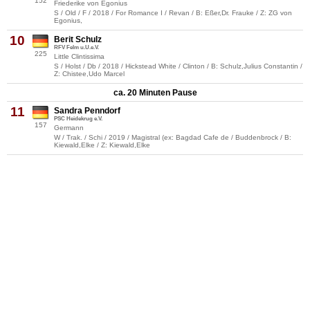
152
Friederike von Egonius
S / Old / F / 2018 / For Romance I / Revan / B: Eßer,Dr. Frauke / Z: ZG von
Egonius,
10
Berit Schulz
RFV Felm u.U.e.V.
225
Little Clintissima
S / Holst / Db / 2018 / Hickstead White / Clinton / B: Schulz,Julius Constantin /
Z: Chistee,Udo Marcel
ca. 20 Minuten Pause
11
Sandra Penndorf
PSC Heidekrug e.V.
157
Germann
W / Trak. / Schi / 2019 / Magistral (ex: Bagdad Cafe de / Buddenbrock / B:
Kiewald,Elke / Z: Kiewald,Elke