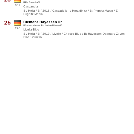
RFV Auetal e.V.
052
Cascanola
S / Holst / B / 2018 / Cascadello I / Heraldik xx / B: Prignitz,Martin / Z:
Prignitz,Martin
25
Clemens Hayessen Dr.
Pferdezucht- u. RV Luhmühlen e.V.
226
Livella-Blue
S / Holst / B / 2019 / Livello / Chacco-Blue / B: Hayessen,Dagmar / Z: von
Bloh,Cornelia