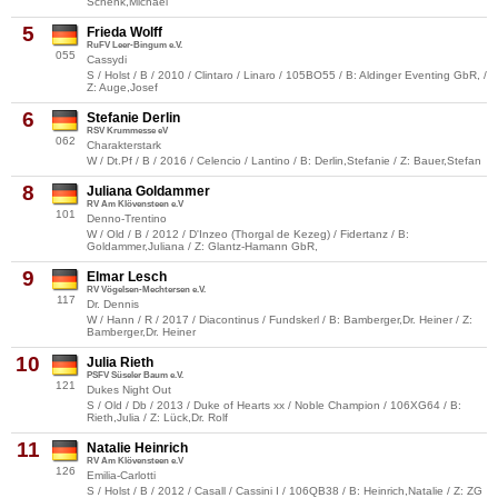
Schenk,Michael
5
Frieda Wolff
RuFV Leer-Bingum e.V.
055
Cassydi
S / Holst / B / 2010 / Clintaro / Linaro / 105BO55 / B: Aldinger Eventing GbR, /
Z: Auge,Josef
6
Stefanie Derlin
RSV Krummesse eV
062
Charakterstark
W / Dt.Pf / B / 2016 / Celencio / Lantino / B: Derlin,Stefanie / Z: Bauer,Stefan
8
Juliana Goldammer
RV Am Klövensteen e.V
101
Denno-Trentino
W / Old / B / 2012 / D'Inzeo (Thorgal de Kezeg) / Fidertanz / B:
Goldammer,Juliana / Z: Glantz-Hamann GbR,
9
Elmar Lesch
RV Vögelsen-Mechtersen e.V.
117
Dr. Dennis
W / Hann / R / 2017 / Diacontinus / Fundskerl / B: Bamberger,Dr. Heiner / Z:
Bamberger,Dr. Heiner
10
Julia Rieth
PSFV Süseler Baum e.V.
121
Dukes Night Out
S / Old / Db / 2013 / Duke of Hearts xx / Noble Champion / 106XG64 / B:
Rieth,Julia / Z: Lück,Dr. Rolf
11
Natalie Heinrich
RV Am Klövensteen e.V
126
Emilia-Carlotti
S / Holst / B / 2012 / Casall / Cassini I / 106QB38 / B: Heinrich,Natalie / Z: ZG