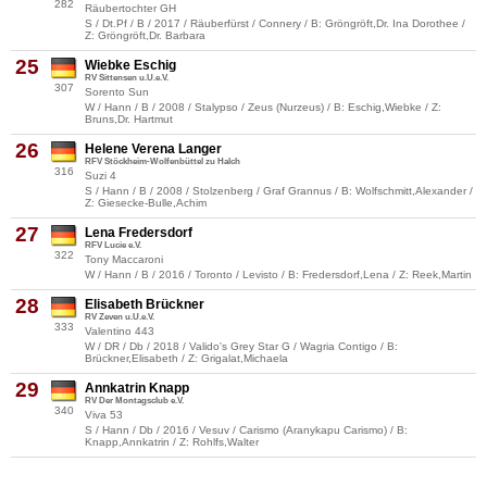
282
Räubertochter GH
S / Dt.Pf / B / 2017 / Räuberfürst / Connery / B: Gröngröft,Dr. Ina Dorothee /
Z: Gröngröft,Dr. Barbara
25
Wiebke Eschig
RV Sittensen u.U.e.V.
307
Sorento Sun
W / Hann / B / 2008 / Stalypso / Zeus (Nurzeus) / B: Eschig,Wiebke / Z:
Bruns,Dr. Hartmut
26
Helene Verena Langer
RFV Stöckheim-Wolfenbüttel zu Halch
316
Suzi 4
S / Hann / B / 2008 / Stolzenberg / Graf Grannus / B: Wolfschmitt,Alexander /
Z: Giesecke-Bulle,Achim
27
Lena Fredersdorf
RFV Lucie e.V.
322
Tony Maccaroni
W / Hann / B / 2016 / Toronto / Levisto / B: Fredersdorf,Lena / Z: Reek,Martin
28
Elisabeth Brückner
RV Zeven u.U.e.V.
333
Valentino 443
W / DR / Db / 2018 / Valido's Grey Star G / Wagria Contigo / B:
Brückner,Elisabeth / Z: Grigalat,Michaela
29
Annkatrin Knapp
RV Der Montagsclub e.V.
340
Viva 53
S / Hann / Db / 2016 / Vesuv / Carismo (Aranykapu Carismo) / B:
Knapp,Annkatrin / Z: Rohlfs,Walter