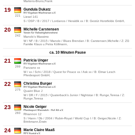
Martens-Bruns,Frank
19
Gundula Dukatz
RV Vögelsen-Mechtersen e.V.
221
Liesel 141
S / DSP / B / 2017 / Lordanos / Heraldik xx / B: Gestüt Horstfelde GmbH,
20
Michelle Carstensen
Verein für Vielseitigkeitsreiterei
242
Manolo's Massimo
W / NF / B / 2015 / Manolo / Blues Brendan / B: Carstensen,Michelle / Z: ZG
Familie Klaus u.Petra Köllmann,
ca. 10 Minuten Pause
21
Patricia Unger
RV Vögelsen-Mechtersen e.V.
269
Panzano xx
W / xx / Schi / 2018 / Quest for Peace xx / Ask xx / B: Elmar Lesch
Pferdesport GmbH,
22
Christina Burger
RV Vögelsen-Mechtersen e.V.
275
Quaint Blue J
W / DR / F / 2015 / Quaterback's Junior / Nightstar / B: Runge,Teresa / Z:
Runge,Teresa
23
Nicole Geiger
Pferdesport Warmeloh - Hof Alt e.V.
283
Rhiannon 12
S / Hann / Db / 2004 / Rubin-Royal / World Cup I / B: Geiger,Nicole / Z:
Brinkmann,Erwin
24
Marie Claire Maaß
RFV Auetal e.V.