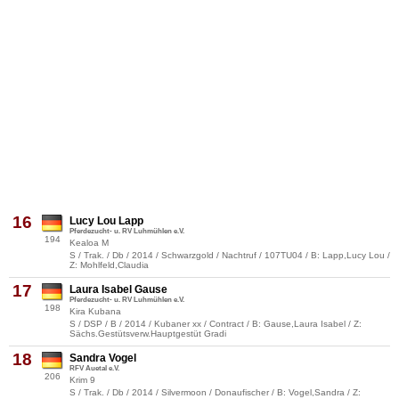
16
Lucy Lou Lapp
Pferdezucht- u. RV Luhmühlen e.V.
194
Kealoa M
S / Trak. / Db / 2014 / Schwarzgold / Nachtruf / 107TU04 / B: Lapp,Lucy Lou /
Z: Mohlfeld,Claudia
17
Laura Isabel Gause
Pferdezucht- u. RV Luhmühlen e.V.
198
Kira Kubana
S / DSP / B / 2014 / Kubaner xx / Contract / B: Gause,Laura Isabel / Z:
Sächs.Gestütsverw.Hauptgestüt Gradi
18
Sandra Vogel
RFV Auetal e.V.
206
Krim 9
S / Trak. / Db / 2014 / Silvermoon / Donaufischer / B: Vogel,Sandra / Z: