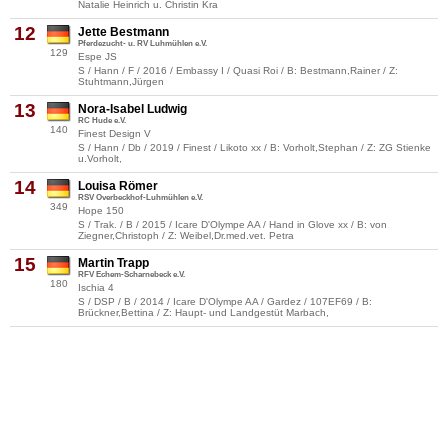
Natalie Heinrich u. Christin Kra
12
Jette Bestmann
Pferdezucht- u. RV Luhmühlen e.V.
129
Espe JS
S / Hann / F / 2016 / Embassy I / Quasi Roi / B: Bestmann,Rainer / Z:
Stuhtmann,Jürgen
13
Nora-Isabel Ludwig
RC Hude e.V.
140
Finest Design V
S / Hann / Db / 2019 / Finest / Likoto xx / B: Vorholt,Stephan / Z: ZG Stienke
u.Vorholt,
14
Louisa Römer
RSV Overbeckhof-Luhmühlen e.V.
349
Hope 150
S / Trak. / B / 2015 / Icare D'Olympe AA / Hand in Glove xx / B: von
Ziegner,Christoph / Z: Weibel,Dr.med.vet. Petra
15
Martin Trapp
RFV Echem-Scharnebeck e.V.
180
Ischia 4
S / DSP / B / 2014 / Icare D'Olympe AA / Gardez / 107EF69 / B:
Brückner,Bettina / Z: Haupt- und Landgestüt Marbach,