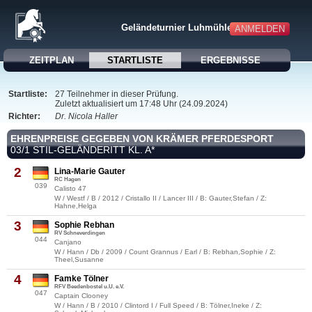
Geländeturnier Luhmühlen
ANMELDEN
ZEITPLAN
STARTLISTE
ERGEBNISSE
Startliste:
27 Teilnehmer in dieser Prüfung.
Zuletzt aktualisiert um 17:48 Uhr (24.09.2024)
Richter:
Dr. Nicola Haller
EHRENPREISE GEGEBEN VON KRÄMER PFERDESPORT
03/1 STIL-GELÄNDERITT KL. A*
2
Lina-Marie Gauter
RC Hagen
039
Calisto 47
W / Westf / B / 2012 / Cristallo II / Lancer III / B: Gauter,Stefan / Z:
Hahne,Helga
3
Sophie Rebhan
RV Schneverdingen
044
Canjano
W / Hann / Db / 2009 / Count Grannus / Earl / B: Rebhan,Sophie / Z:
Theel,Susanne
4
Famke Tölner
RFV Beedenbostel u.U. e.V.
047
Captain Clooney
W / Hann / B / 2010 / Clintord I / Full Speed / B: Tölner,Ineke / Z: