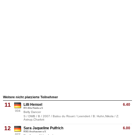
Weitere nicht platzierte Teilnehmer
11
Lilli Hensel
6.40
RV Alte Heide e.V.
004
Belly Dancer
S / DWB / B / 2007 / Balou du Rouet / Leendert / B: Huhn,Nikola / Z:
Astrup,Charlott
12
Sara Jaqueline Pulfrich
6.00
RSG Anzhausen e.V.
022