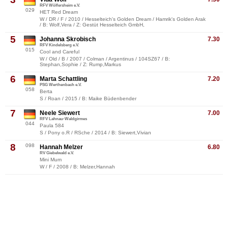
RFV Wölfersheim e.V.
029
HET Red Dream
W / DR / F / 2010 / Hesselteich's Golden Dream / Hamrik's Golden Arak
/ B: Wolf,Vera / Z: Gestüt Hesselteich GmbH,
5
Johanna Skrobisch
7.30
RFV Kindelsberg e.V.
015
Cool and Careful
W / Old / B / 2007 / Colman / Argentinus / 104SZ67 / B:
Stephan,Sophie / Z: Rump,Markus
6
Marta Schattling
7.20
PSG Werthenbach e.V.
058
Berta
S / Roan / 2015 / B: Maike Büdenbender
7
Neele Siewert
7.00
RFV Lahnau-Waldgirmes
044
Paula 584
S / Pony o.R / RSche / 2014 / B: Siewert,Vivian
8
098
Hannah Melzer
6.80
RV Giebelwald e.V.
Mini Mum
W / F / 2008 / B: Melzer,Hannah