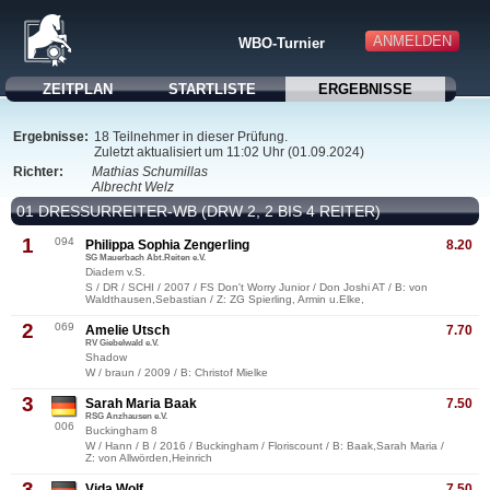
ANMELDEN
WBO-Turnier
ZEITPLAN
STARTLISTE
ERGEBNISSE
Ergebnisse:
18 Teilnehmer in dieser Prüfung.
Zuletzt aktualisiert um 11:02 Uhr (01.09.2024)
Richter:
Mathias Schumillas
Albrecht Welz
01 DRESSURREITER-WB (DRW 2, 2 BIS 4 REITER)
1
094
Philippa Sophia Zengerling
8.20
SG Mauerbach Abt.Reiten e.V.
Diadem v.S.
S / DR / SCHI / 2007 / FS Don't Worry Junior / Don Joshi AT / B: von
Waldthausen,Sebastian / Z: ZG Spierling, Armin u.Elke,
2
069
Amelie Utsch
7.70
RV Giebelwald e.V.
Shadow
W / braun / 2009 / B: Christof Mielke
3
Sarah Maria Baak
7.50
RSG Anzhausen e.V.
006
Buckingham 8
W / Hann / B / 2016 / Buckingham / Floriscount / B: Baak,Sarah Maria /
Z: von Allwörden,Heinrich
3
Vida Wolf
7.50