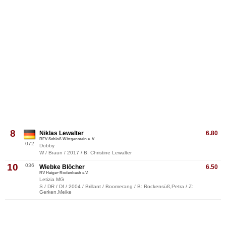
8
Niklas Lewalter
6.80
RFV Schloß Wittgenstein e. V.
072
Dobby
W / Braun / 2017 / B: Christine Lewalter
10
036
Wiebke Blöcher
6.50
RV Haiger-Rodenbach e.V.
Letizia MG
S / DR / Df / 2004 / Brillant / Boomerang / B: Rockensüß,Petra / Z:
Gerken,Meike