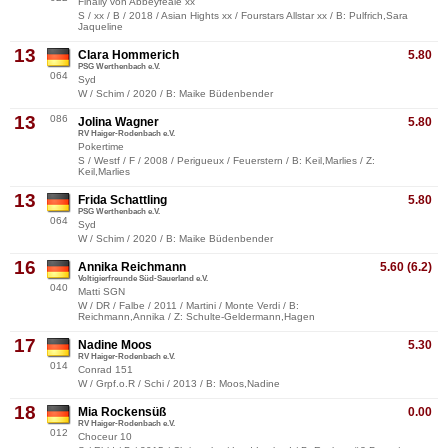
Finally von Abbeyfeale xx
S / xx / B / 2018 / Asian Hights xx / Fourstars Allstar xx / B: Pulfrich,Sara
Jaqueline
13
Clara Hommerich
5.80
PSG Werthenbach e.V.
064
Syd
W / Schim / 2020 / B: Maike Büdenbender
13
086
Jolina Wagner
5.80
RV Haiger-Rodenbach e.V.
Pokertime
S / Westf / F / 2008 / Perigueux / Feuerstern / B: Keil,Marlies / Z:
Keil,Marlies
13
Frida Schattling
5.80
PSG Werthenbach e.V.
064
Syd
W / Schim / 2020 / B: Maike Büdenbender
16
Annika Reichmann
5.60 (6.2)
Voltigierfreunde Süd-Sauerland e.V.
040
Matti SGN
W / DR / Falbe / 2011 / Martini / Monte Verdi / B:
Reichmann,Annika / Z: Schulte-Geldermann,Hagen
17
Nadine Moos
5.30
RV Haiger-Rodenbach e.V.
014
Conrad 151
W / Grpf.o.R / Schi / 2013 / B: Moos,Nadine
18
Mia Rockensüß
0.00
RV Haiger-Rodenbach e.V.
012
Choceur 10