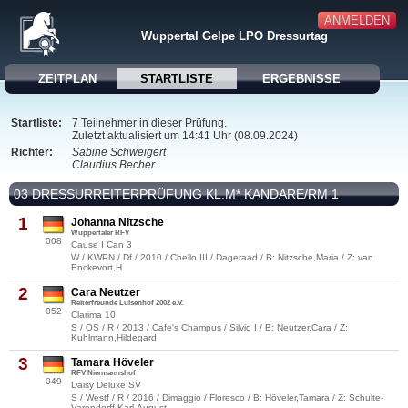
ANMELDEN
Wuppertal Gelpe LPO Dressurtag
ZEITPLAN
STARTLISTE
ERGEBNISSE
Startliste:
7 Teilnehmer in dieser Prüfung.
Zuletzt aktualisiert um 14:41 Uhr (08.09.2024)
Richter:
Sabine Schweigert
Claudius Becher
03 DRESSURREITERPRÜFUNG KL.M* KANDARE/RM 1
1
Johanna Nitzsche
Wuppertaler RFV
008
Cause I Can 3
W / KWPN / Df / 2010 / Chello III / Dageraad / B: Nitzsche,Maria / Z: van
Enckevort,H.
2
Cara Neutzer
Reiterfreunde Luisenhof 2002 e.V.
052
Clarima 10
S / OS / R / 2013 / Cafe's Champus / Silvio I / B: Neutzer,Cara / Z:
Kuhlmann,Hildegard
3
Tamara Höveler
RFV Niermannshof
049
Daisy Deluxe SV
S / Westf / R / 2016 / Dimaggio / Floresco / B: Höveler,Tamara / Z: Schulte-
Varendorff,Karl-August