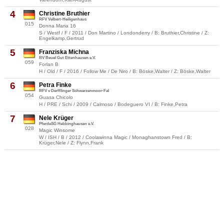
4
Christine Bruthier
RFV Velbert-Heiligenhaus
015
Donna Maria 16
S / Westf / F / 2011 / Don Martino / Londonderry / B: Bruthier,Christine / Z:
Engelkamp,Gertrud
5
Franziska Michna
RV Beuel Gut Ettenhausen e.V.
059
Forlan B
H / Old / F / 2016 / Follow Me / De Niro / B: Böske,Walter / Z: Böske,Walter
6
Petra Finke
RFV v Derfflinger Schwarzenmoor-Fal
054
Guasa Chicolo
H / PRE / Schi / 2009 / Calmoso / Bodeguero VI / B: Finke,Petra
7
Nele Krüger
PferdeSG Hebbinghausen e.V.
028
Magic Winsome
W / ISH / B / 2012 / Coolawinna Magic / Monaghanstown Fred / B:
Krüger,Nele / Z: Flynn,Frank