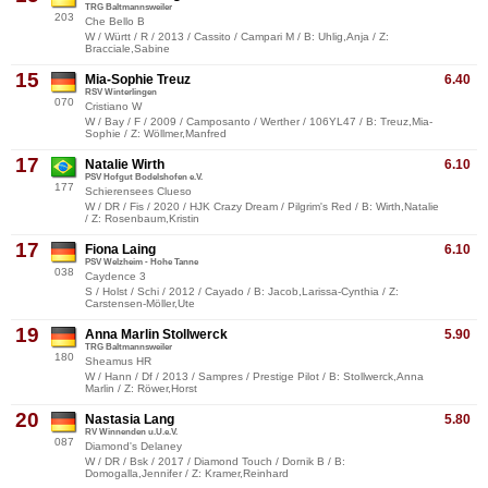
TRG Baltmannsweiler
203
Che Bello B
W / Württ / R / 2013 / Cassito / Campari M / B: Uhlig,Anja / Z:
Bracciale,Sabine
15
Mia-Sophie Treuz
6.40
RSV Winterlingen
070
Cristiano W
W / Bay / F / 2009 / Camposanto / Werther / 106YL47 / B: Treuz,Mia-
Sophie / Z: Wöllmer,Manfred
17
Natalie Wirth
6.10
PSV Hofgut Bodelshofen e.V.
177
Schierensees Clueso
W / DR / Fis / 2020 / HJK Crazy Dream / Pilgrim's Red / B: Wirth,Natalie
/ Z: Rosenbaum,Kristin
17
Fiona Laing
6.10
PSV Welzheim - Hohe Tanne
038
Caydence 3
S / Holst / Schi / 2012 / Cayado / B: Jacob,Larissa-Cynthia / Z:
Carstensen-Möller,Ute
19
Anna Marlin Stollwerck
5.90
TRG Baltmannsweiler
180
Sheamus HR
W / Hann / Df / 2013 / Sampres / Prestige Pilot / B: Stollwerck,Anna
Marlin / Z: Röwer,Horst
20
Nastasia Lang
5.80
RV Winnenden u.U.e.V.
087
Diamond's Delaney
W / DR / Bsk / 2017 / Diamond Touch / Dornik B / B:
Domogalla,Jennifer / Z: Kramer,Reinhard