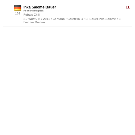
Inka Salome Bauer
EL
PF Wilhelmsglück
108
Feba's Chili
S / Württ / B / 2011 / Contano / Caretello B / B: Bauer,Inka Salome / Z:
Fechter,Martina