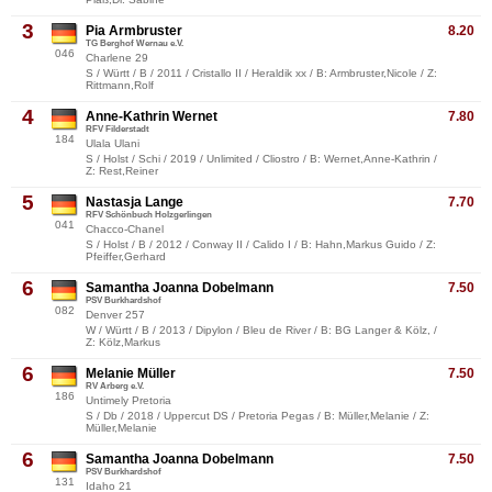
3
Pia Armbruster
8.20
TG Berghof Wernau e.V.
046
Charlene 29
S / Württ / B / 2011 / Cristallo II / Heraldik xx / B: Armbruster,Nicole / Z:
Rittmann,Rolf
4
Anne-Kathrin Wernet
7.80
RFV Filderstadt
184
Ulala Ulani
S / Holst / Schi / 2019 / Unlimited / Cliostro / B: Wernet,Anne-Kathrin /
Z: Rest,Reiner
5
Nastasja Lange
7.70
RFV Schönbuch Holzgerlingen
041
Chacco-Chanel
S / Holst / B / 2012 / Conway II / Calido I / B: Hahn,Markus Guido / Z:
Pfeiffer,Gerhard
6
Samantha Joanna Dobelmann
7.50
PSV Burkhardshof
082
Denver 257
W / Württ / B / 2013 / Dipylon / Bleu de River / B: BG Langer & Kölz, /
Z: Kölz,Markus
6
Melanie Müller
7.50
RV Arberg e.V.
186
Untimely Pretoria
S / Db / 2018 / Uppercut DS / Pretoria Pegas / B: Müller,Melanie / Z:
Müller,Melanie
6
Samantha Joanna Dobelmann
7.50
PSV Burkhardshof
131
Idaho 21