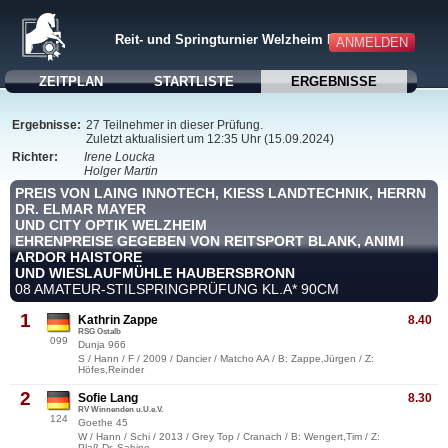
Reit- und Springturnier Welzheim Hohe Tanne
ANMELDEN
ZEITPLAN
STARTLISTE
ERGEBNISSE
Ergebnisse:
27 Teilnehmer in dieser Prüfung.
Zuletzt aktualisiert um 12:35 Uhr (15.09.2024)
Richter:
Irene Loucka
Holger Martin
PREIS VON LAING INNOTECH, KIESS LANDTECHNIK, HERRN D
R. ELMAR MAYER
UND CITY OPTIK WELZHEIM
EHRENPREISE GEGEBEN VON REITSPORT BLANK, ANIMI
ARDOR HAISTORE
UND WIESLAUFMÜHLE HAUBERSBRONN
08 AMATEUR-STILSPRINGPRÜFUNG KL.A* 90CM
1
Kathrin Zappe
8.40
RSG Ostalb
099
Dunja 966
S / Hann / F / 2009 / Dancier / Matcho AA / B: Zappe,Jürgen / Z:
Höfes,Reinder
2
Sofie Lang
8.30
RV Winnenden u.U.e.V.
124
Goethe 45
W / Hann / Schi / 2013 / Grey Top / Cranach / B: Wengert,Tim / Z:
Plaß,Dr. Sabine