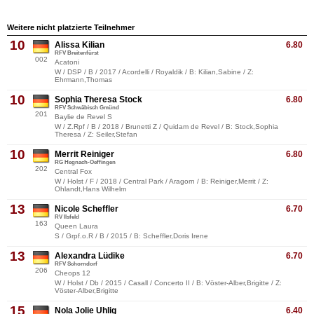
Weitere nicht platzierte Teilnehmer
10
Alissa Kilian
6.80
RFV Breitenfürst
002
Acatoni
W / DSP / B / 2017 / Acordelli / Royaldik / B: Kilian,Sabine / Z:
Ehrmann,Thomas
10
Sophia Theresa Stock
6.80
RFV Schwäbisch Gmünd
201
Baylie de Revel S
W / Z.Rpf / B / 2018 / Brunetti Z / Quidam de Revel / B: Stock,Sophia
Theresa / Z: Seiler,Stefan
10
Merrit Reiniger
6.80
RG Hegnach-Oeffingen
202
Central Fox
W / Holst / F / 2018 / Central Park / Aragorn / B: Reiniger,Merrit / Z:
Ohlandt,Hans Wilhelm
13
Nicole Scheffler
6.70
RV Ilsfeld
163
Queen Laura
S / Grpf.o.R / B / 2015 / B: Scheffler,Doris Irene
13
Alexandra Lüdike
6.70
RFV Schorndorf
206
Cheops 12
W / Holst / Db / 2015 / Casall / Concerto II / B: Vöster-Alber,Brigitte / Z:
Vöster-Alber,Brigitte
15
Nola Jolie Uhlig
6.40