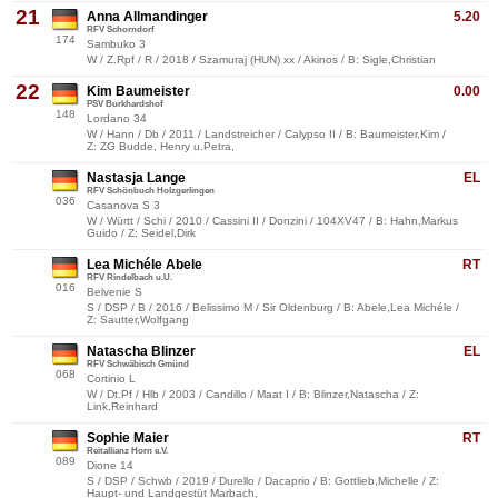
21
Anna Allmandinger
5.20
RFV Schorndorf
174
Sambuko 3
W / Z.Rpf / R / 2018 / Szamuraj (HUN) xx / Akinos / B: Sigle,Christian
22
Kim Baumeister
0.00
PSV Burkhardshof
148
Lordano 34
W / Hann / Db / 2011 / Landstreicher / Calypso II / B: Baumeister,Kim /
Z: ZG Budde, Henry u.Petra,
Nastasja Lange
EL
RFV Schönbuch Holzgerlingen
036
Casanova S 3
W / Württ / Schi / 2010 / Cassini II / Donzini / 104XV47 / B: Hahn,Markus
Guido / Z: Seidel,Dirk
Lea Michéle Abele
RT
RFV Rindelbach u.U.
016
Belvenie S
S / DSP / B / 2016 / Belissimo M / Sir Oldenburg / B: Abele,Lea Michéle /
Z: Sautter,Wolfgang
Natascha Blinzer
EL
RFV Schwäbisch Gmünd
068
Cortinio L
W / Dt.Pf / Hlb / 2003 / Candillo / Maat I / B: Blinzer,Natascha / Z:
Link,Reinhard
Sophie Maier
RT
Reitallianz Horn e.V.
089
Dione 14
S / DSP / Schwb / 2019 / Durello / Dacaprio / B: Gottlieb,Michelle / Z:
Haupt- und Landgestüt Marbach,