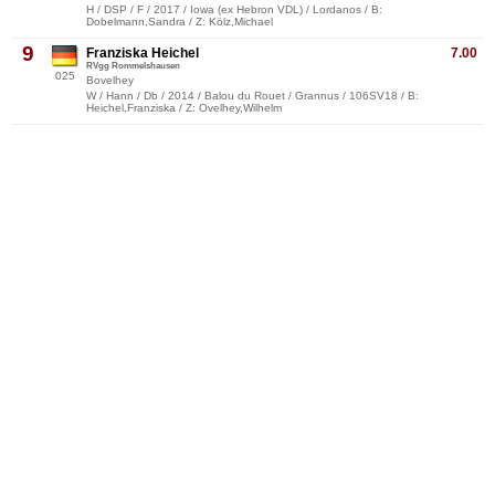
H / DSP / F / 2017 / Iowa (ex Hebron VDL) / Lordanos / B:
Dobelmann,Sandra / Z: Kölz,Michael
9
Franziska Heichel
7.00
RVgg Rommelshausen
025
Bovelhey
W / Hann / Db / 2014 / Balou du Rouet / Grannus / 106SV18 / B:
Heichel,Franziska / Z: Ovelhey,Wilhelm