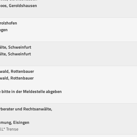
Moos, Geroldshausen
rolzhofen
ingen
älte, Schweinfurt
älte, Schweinfurt
ßwald, Rottenbauer
ßwald, Rottenbauer
 bitte in der Meldestelle abgeben
erberater und Rechtsanwälte,
hmung, Eisingen
.L* Trense