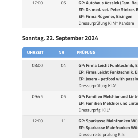
17:00
06
GP: Autohaus Vossiek (Fam. Bau
EP: Dr. med. vet. Peter Stelzer,
EP: Firma Rügemer, Eisingen
Dressurprüfung Kl.M* Kandare
Sonntag, 22. September 2024
UHRZEIT
NR
PRÜFUNG
08:00
04
GP: Firma Leicht Funktechnik, E
EP: Firma Leicht Funktechnik, E
EP: Josera - petfood with passi
Dressurprüfung Kl.A*
09:45
05
GP: Familien Melchior und Lintn
EP: Familien Melchior und Lintn
Dressurprfg. Kl.L*
12:00
11
GP: Sparkasse Mainfranken Wü
EP: Sparkasse Mainfranken Wü
Dressurreiterprüfung Kl.E