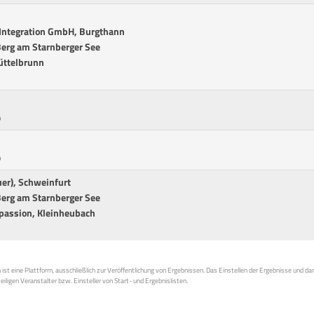
-Integration GmbH, Burgthann
 Berg am Starnberger See
üttelbrunn
p
p
er), Schweinfurt
 Berg am Starnberger See
 passion, Kleinheubach
st eine Plattform, ausschließlich zur Veröffentlichung von Ergebnissen. Das Einstellen der Ergebnisse und da
weiligen Veranstalter bzw. Einsteller von Start- und Ergebnislisten.