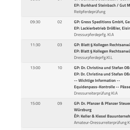
EP: Burkhard Steinbach / Gut 
Reitpferdeprüfung
09:30
02
GP: Gress Speditions GmbH, Ge
EP: Lackierbetrieb Drößler, Eis
Dressurpferdeprfg. Kl.A
11:30
03
GP: Blatt § Kollegen Rechtsanw
EP: Blatt § Kollegen Rechtsanw
Dressurpferdeprfg.Kl.L
13:00
10
GP: Dr. Christina und Stefan O
EP: Dr. Christina und Stefan O
-- Wichtige Information --
Equidenpass-Kontrolle -- Pässe
Dressurreiterprüfung Kl.A
15:00
09
GP: Dr. Pfanzer & Pfanzer Steu
Würzburg
ÊP: Keller & Kiesel Bauunterne
Amateur-Dressurreiterprüfung Kl