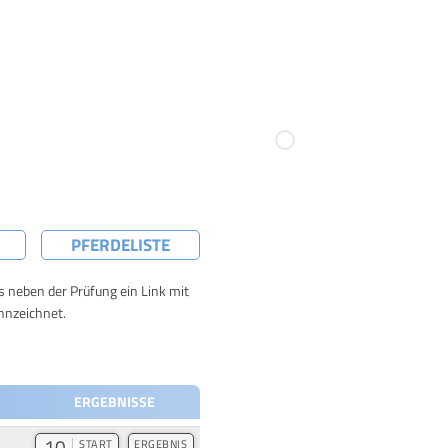
PFERDELISTE
ts neben der Prüfung ein Link mit
nnzeichnet.
ERGEBNISSE
10
START
ERGEBNIS