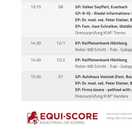
13:15
08
GP: Volker Seyffert, Euerbach
GP: R-IQ - Riedel Informations
EP: Dr. med. vet. Peter Stelzer,
EP: Fam. Uwe Schreiber, Waldb
Dressurprüfung Kl.M* Trense
14:30
12/1
EP: Raiffeisenbank Höchberg
Reiter-WB Schritt - Trab - Galop
14:30
12/2
EP: Raiffeisenbank Höchberg
Reiter-WB Schritt - Trab - Galop
15:30
07
GP: Autohaus Vossiek (Fam. Bau
EP: Dr. med. vet. Peter Stelzer,
EP: Firma Josera - petfood with
Dressurprüfung Kl.M* Kandare
www.equi-score.com i
obliegt allein dem je