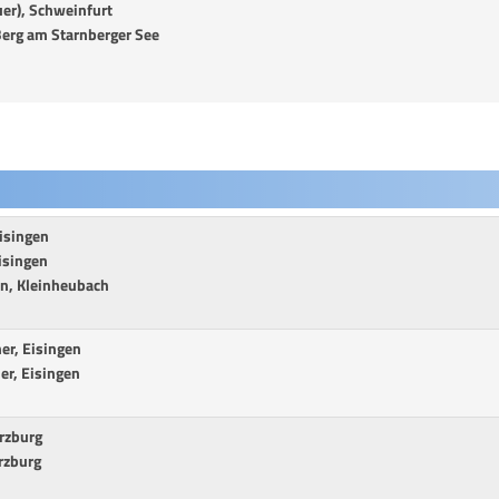
er), Schweinfurt
 Berg am Starnberger See
isingen
isingen
on, Kleinheubach
er, Eisingen
er, Eisingen
rzburg
rzburg