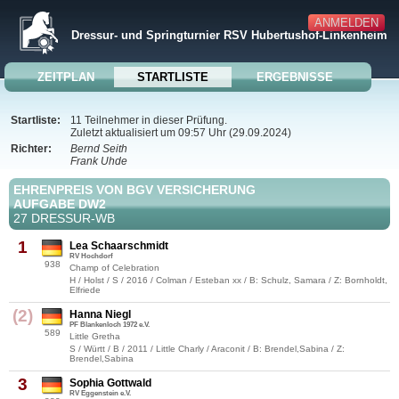
ANMELDEN
Dressur- und Springturnier RSV Hubertushof-Linkenheim
ZEITPLAN
STARTLISTE
ERGEBNISSE
Startliste:
11 Teilnehmer in dieser Prüfung.
Zuletzt aktualisiert um 09:57 Uhr (29.09.2024)
Richter:
Bernd Seith
Frank Uhde
EHRENPREIS VON BGV VERSICHERUNG
AUFGABE DW2
27 DRESSUR-WB
1
Lea Schaarschmidt
RV Hochdorf
938
Champ of Celebration
H / Holst / S / 2016 / Colman / Esteban xx / B: Schulz, Samara / Z: Bornholdt,
Elfriede
(2)
Hanna Niegl
PF Blankenloch 1972 e.V.
589
Little Gretha
S / Württ / B / 2011 / Little Charly / Araconit / B: Brendel,Sabina / Z:
Brendel,Sabina
3
Sophia Gottwald
RV Eggenstein e.V.