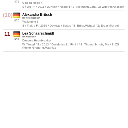
477
Golden Hope 4
S / DR / F / 2011 / Duncan / Nadler I / B: Nietmann,Lara / Z: Wulf,Franz-Josef
(10)
Alexandra Britsch
RFV Königsbach
876
Wallentine 3
S / Trak. / F / 2016 / Davidas / Sixtus / B: Erbar,Michael / Z: Erbar,Michael
11
Lea Schaarschmidt
RV Hochdorf
939
Denvers Heartbreaker
W / Westf / B / 2013 / Desiderius L / Rimini / B: Thome-Schulz, Pia / Z: ZG
Köster, Gregor u.Matthias