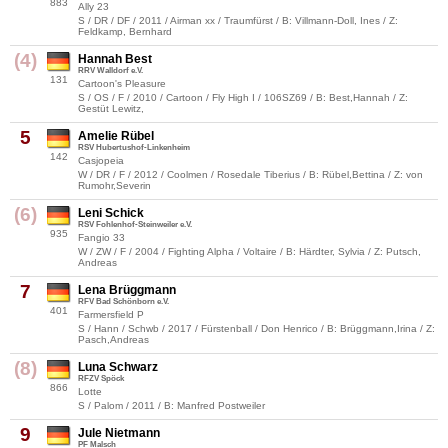
883
Ally 23
S / DR / DF / 2011 / Airman xx / Traumfürst / B: Villmann-Doll, Ines / Z:
Feldkamp, Bernhard
(4)
Hannah Best
RRV Walldorf e.V.
131
Cartoon's Pleasure
S / OS / F / 2010 / Cartoon / Fly High I / 106SZ69 / B: Best,Hannah / Z:
Gestüt Lewitz,
5
Amelie Rübel
RSV Hubertushof-Linkenheim
142
Casjopeia
W / DR / F / 2012 / Coolmen / Rosedale Tiberius / B: Rübel,Bettina / Z: von
Rumohr,Severin
(6)
Leni Schick
RSV Fohlenhof-Steinweiler e.V.
935
Fangio 33
W / ZW / F / 2004 / Fighting Alpha / Voltaire / B: Härdter, Sylvia / Z: Putsch,
Andreas
7
Lena Brüggmann
RFV Bad Schönborn e.V.
401
Farmersfield P
S / Hann / Schwb / 2017 / Fürstenball / Don Henrico / B: Brüggmann,Irina / Z:
Pasch,Andreas
(8)
Luna Schwarz
RFZV Spöck
866
Lotte
S / Palom / 2011 / B: Manfred Postweiler
9
Jule Nietmann
PF Malsch