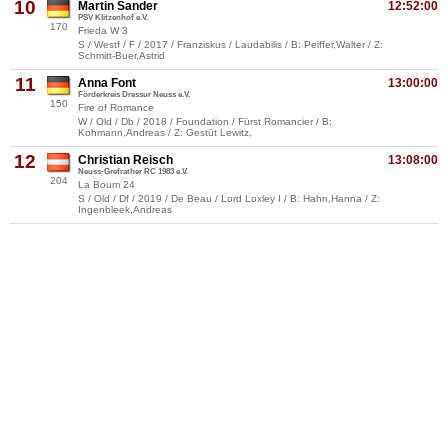
10
Martin Sander
12:52:00
PSV Klitzenhof e.V.
170
Frieda W 3
S / Westf / F / 2017 / Franziskus / Laudabilis / B: Peiffer,Walter / Z:
Schmitt-Buer,Astrid
11
Anna Font
13:00:00
Förderkreis Dressur Neuss e.V.
150
Fire of Romance
W / Old / Db / 2018 / Foundation / Fürst Romancier / B:
Kohmann,Andreas / Z: Gestüt Lewitz,
12
Christian Reisch
13:08:00
Neuss-Grefrather RC 1983 e.V.
204
La Boum 24
S / Old / Df / 2019 / De Beau / Lord Loxley I / B: Hahn,Hanna / Z:
Ingenbleek,Andreas