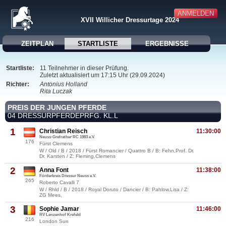
ANMELDEN
XVII Willicher Dressurtage 2024
ZEITPLAN
STARTLISTE
ERGEBNISSE
Startliste:
11 Teilnehmer in dieser Prüfung.
Zuletzt aktualisiert um 17:15 Uhr (29.09.2024)
Richter:
Antonius Holland
Rita Luczak
PREIS DER JUNGEN PFERDE
04 DRESSURPFERDEPRFG. KL.L
1
Christian Reisch
11:30:00
Neuss-Grefrather RC 1983 e.V.
176
Fürst Clemens
W / Old / B / 2018 / Fürst Romancier / Quattro B / B: Fehn,Prof. Dr.
Dr. Karsten / Z: Fleming,Clemens
2
Anna Font
11:38:00
Förderkreis Dressur Neuss e.V.
265
Roberto Cavalli 7
W / Rhld / B / 2018 / Royal Doruto / Dancier / B: Pahlow,Lisa / Z:
ZG Mees,
3
Sophie Jamar
11:46:00
RV Lenzenhof Krefeld
216
London Sun