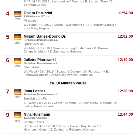
S / Rhld / F / 2019 / Londontime / Fiorano / B: Lenzen,Theo / Z:
Sonntag,Christa
4
Chiara Peruzzini
11:54:00
RSG Köln von 2003 e.V.
231
Milassaro
W / Hann / R / 2017 / Million / Wolkentanz II / B: Peruzzini,Chiara /
Z: Hollweg,Regina
5
Miriam Banse-Döring Dr.
12:02:00
Förderkreis Dressur Neuss e.V.
257
QuickSilver 30
W / Rhld / F / 2018 / Quantensprung / Fidermark / B: Banse-
Döring,Dr. Miriam / Z: Zuchtstätte Stevens,
6
Juliette Piotrowski
12:10:00
Förderkreis Dressur Neuss e.V.
294
Silent Artist
W / Westf / Db / 2019 / Sezuan's Donnerhall / Florestan I / B:
Piotrowski,Juliette / Z: Schulze-Averdiek,Antonius
ca. 10 Minuten Pause
7
Jana Leitner
12:28:00
Förderkreis Dressur Neuss e.V.
335
Ziemlich bunt PL
S / Westf / B / 2018 / Zoom / Sorento / B: Leitner,Paul-Gerhard / Z:
Leitner,Paul-Gerhard
9
Nina Hülsmann
12:44:00
TurnierSG Hülsmann
046
Coconut Kiss H
S / Hann / Schi / 2019 / Carrico / Cassini Boy Junior / B:
Hülsmann,Heiner / Z: Zucht und Reitsport Hülsmann,