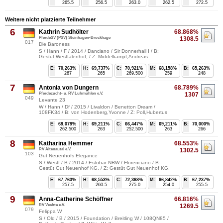
265.5
256.5
263.0
262.5
272.5
Weitere nicht platzierte Teilnehmer
6
Kathrin Sudhölter
68.868%
PferdeSV (PSV) Steinhagen-Brockhage
1308.5
017
Die Baroness
S / Hann / F / 2014 / Danciano / Sir Donnerhall I / B:
Gestüt Westfalenhof, / Z: Middelkampf,Andreas
E:
70,263%
H:
69,737%
C:
70,921%
M:
68,158%
B:
65,263%
267
265
269.500
259
248
7
Antonia von Dungern
68.789%
Pferdezucht- u. RV Luhmühlen e.V.
1307
049
Levante 23
W / Hann / Df / 2015 / Livaldon / Benetton Dream /
108FK34 / B: von Hodenberg,Yvonne / Z: Poll,Hubertus
E:
69,079%
H:
69,211%
C:
66,447%
M:
69,211%
B:
70,000%
262.500
263
252.500
263
266
8
Katharina Hemmer
68.553%
RV Altenautal e.V.
1302.5
103
Gut Neuenhofs Elegance
S / Westf / B / 2014 / Estobar NRW / Florenciano / B:
Gestüt Gut Neuenhof KG, / Z: Gestüt Gut Neuenhof KG,
E:
67,763%
H:
68,553%
C:
72,368%
M:
66,842%
B:
67,237%
257.5
260.5
275.0
254.0
255.5
9
Anna-Catherine Schöffner
66.816%
RV Vechta e.V.
1269.5
079
Felippa W
S / Old / B / 2015 / Foundation / Breitling W / 108QN85 /