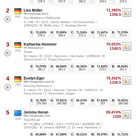
276.5
270.5
283.5
278.0
274.0
2
Lisa Müller
71.395%
RFV Hachinger Tal e.V.
1356.5
041
Gut Wettlkam's Raffinesse
S / Old / R / 2015 / Dante Weltino / Sir Donnerhall I /
108KQ26 / B: Müller,Lisa / Z: Huslage,Bernd
E:
72,632%
H:
70,000%
C:
71,316%
M:
71,447%
B:
71,579%
276.0
266.0
271.0
271.5
272.0
3
Katharina Hemmer
70.553%
RV Altenautal e.V.
1340.5
059
Slaide
W / Hann / R / 2015 / Spörcken / Hochadel / 108RA09 / B:
Zahner,Scott / Z: Finger,Johannes
E:
74,079%
H:
68,684%
C:
69,342%
M:
71,842%
B:
68,816%
281.5
261.0
263.5
273.0
261.5
4
Evelyn Eger
70.342%
RSC Osnabrücker Land e.V.
1336.5
155
Dancing Darkness 4
S / Hann / R / 2014 / Dancier / Sandro Hit / 108XL01 / B:
Kang,Connie / Z: Devermann,Jürgen
E:
72,763%
H:
70,921%
C:
69,474%
M:
67,632%
B:
70,921%
276.500
269.500
264
257
269.500
5
Jemma Heran
69.474%
RSC Osnabrücker Land
1320
149
Total Recall
W / OLDBG / OTHER / 2012 / TOTILAS / SANDRO HIT /
105VQ82 / B: Jemma HERAN / Z: Dr. med. Hartmann,J.
E:
69,868%
H:
67,500%
C:
69,211%
M:
69,079%
B:
71,711%