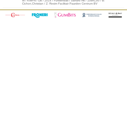
W / KWPN / Db / 2014 / Fürstenball / Sandro Hit / 108KL95 / B:
Cichon,Christian / Z: Resim Facilitair Paarden Centrum BV