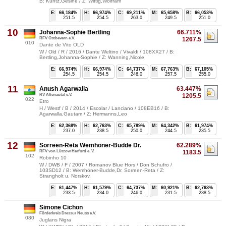
B: Kuntz,Gesine / Z: Wittig,Wolfram
E:
66,184%
H:
66,974%
C:
69,211%
M:
65,658%
B:
66,053%
251.5
254.5
263.0
249.5
251.0
10
Johanna-Sophie Bertling
66.711%
RFV Ostbevern e.V.
1267.5
010
Dante de Vito OLD
W / Old / R / 2016 / Dante Weltino / Vivaldi / 108XX27 / B:
Bertling,Johanna-Sophie / Z: Wanning,Nicole
E:
66,974%
H:
66,974%
C:
64,737%
M:
67,763%
B:
67,105%
254.5
254.5
246.0
257.5
255.0
11
Anush Agarwalla
63.447%
RV Altenautal e.V.
1205.5
022
Etro
H / Westf / B / 2014 / Escolar / Lanciano / 108EB16 / B:
Agarwalla,Gautam / Z: Hermanns,Leo
E:
62,368%
H:
62,763%
C:
65,789%
M:
64,342%
B:
61,974%
237.0
238.5
250.0
244.5
235.5
12
Sorreen-Reta Wemhöner-Budde Dr.
62.289%
RFV von Lützow Herford e. V.
1183.5
102
Robinho 10
W / DWB / F / 2007 / Romanov Blue Hors / Don Schufro /
103SD12 / B: Wemhöner-Budde,Dr. Sorreen-Reta / Z:
Strangholt u. Norskov,
E:
61,447%
H:
61,579%
C:
64,737%
M:
60,921%
B:
62,763%
233.5
234.0
246.0
231.5
238.5
Simone Cichon
Förderkreis Dressur Neuss e.V.
080
Juglans Nigra