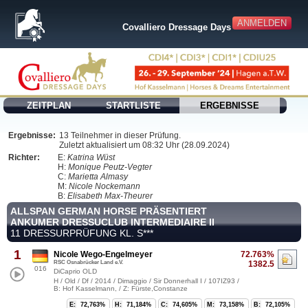
ANMELDEN
Covalliero Dressage Days
ZEITPLAN
STARTLISTE
ERGEBNISSE
Ergebnisse:
13 Teilnehmer in dieser Prüfung.
Zuletzt aktualisiert um 08:32 Uhr (28.09.2024)
Richter:
E:
Katrina Wüst
H:
Monique Peutz-Vegter
C:
Marietta Almasy
M:
Nicole Nockemann
B:
Elisabeth Max-Theurer
ALLSPAN GERMAN HORSE PRÄSENTIERT
ANKUMER DRESSUCLUB INTERMEDIAIRE II
11 DRESSURPRÜFUNG KL. S***
1
Nicole Wego-Engelmeyer
72.763%
RSC Osnabrücker Land e.V.
1382.5
016
DiCaprio OLD
H / Old / Df / 2014 / Dimaggio / Sir Donnerhall I / 107IZ93 /
B: Hof Kasselmann, / Z: Fürste,Constanze
E:
72,763%
H:
71,184%
C:
74,605%
M:
73,158%
B:
72,105%