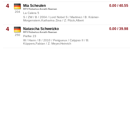
4
Mia Scheulen
0.00 / 40.55
RFV Hubertus Anrath-Neersen
204
La Calera 5
S / ZW / B / 2004 / Lord Nobel S / Martinez / B: Krämer-
Morgenstern,Katharina Zina / Z: Flück,Albert
4
Natascha Schwetzko
0.00 / 39.98
RFV Hubertus Anrath-Neersen
250
Piefke 23
W / Hann / B / 2010 / Perigueux / Calypso II / B:
Küppers,Fabian / Z: Meyer,Heinrich