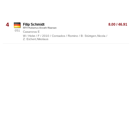
4
Filip Schmidt
8.00 / 46.91
RFV Hubertus Anrath-Neersen
051
Casanova E
W / Holst / F / 2010 / Contados / Romino / B: Stüttgen,Nicola /
Z: Eichert,Nikolaus