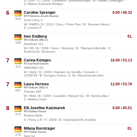
S / DSP / F / 2008 / Levistano / Brandenburger / B: Familie Zumbrägel, /
Z: Riebau,Eckhardt-Rüdiger
6
Caroline Sprenger
0.00 / 46.32
RFV Hubertus Anrath-Neersen
319
Zorro's Boy 3
W / KWPN / B / 2013 / Zorro / Peter Pan / B: Teeuwen,Heinz /
Z: Leenen,P.
Ines Endberg
EL
RFV Dilkrath 1932 e.V.
168
Gershwin 101
W / DR / B / 2008 / Giron / Nordstar / B: Tillemans,Michelle / Z:
Karduck,Dr. Johannes
7
Carina Köntges
16.00 / 53.13
RV Graf Holk Grefrath
114
DIMONDO DV
W / Holst / B / 2009 / Diamant de Semilly / Corrado I /
105DF38 / B: Köntges,Carina / Z: De Vleeschauwer,Alex
7
Laura Hermes
12.00 / 53.78
RFV Dilkrath 1932 e.V.
067
Chester 285
W / Rhld / B / 2008 / Castellini / Rekord GL / B: Hermes,Ilka /
Z: Helmes,Josef
8
Elli Josefine Katzmarek
0.00 / 45.51
RFV Dülken-Viersen
272
Rozieta Belle
S / Pony o.R / F / 2009 / B: Katzmarek,Elli Josefine
Milana Bornträger
EL
RFV Dülken-Viersen
278
Sem 14