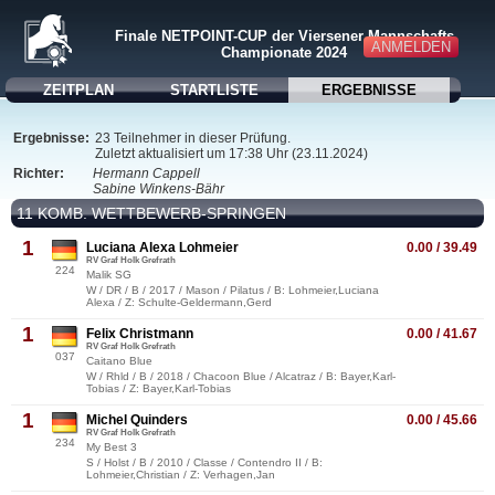
Finale NETPOINT-CUP der Viersener Mannschafts
ANMELDEN
Championate 2024
ZEITPLAN
STARTLISTE
ERGEBNISSE
Ergebnisse:
23 Teilnehmer in dieser Prüfung.
Zuletzt aktualisiert um 17:38 Uhr (23.11.2024)
Richter:
Hermann Cappell
Sabine Winkens-Bähr
11 KOMB. WETTBEWERB-SPRINGEN
1
Luciana Alexa Lohmeier
0.00 / 39.49
RV Graf Holk Grefrath
224
Malik SG
W / DR / B / 2017 / Mason / Pilatus / B: Lohmeier,Luciana
Alexa / Z: Schulte-Geldermann,Gerd
1
Felix Christmann
0.00 / 41.67
RV Graf Holk Grefrath
037
Caitano Blue
W / Rhld / B / 2018 / Chacoon Blue / Alcatraz / B: Bayer,Karl-
Tobias / Z: Bayer,Karl-Tobias
1
Michel Quinders
0.00 / 45.66
RV Graf Holk Grefrath
234
My Best 3
S / Holst / B / 2010 / Classe / Contendro II / B:
Lohmeier,Christian / Z: Verhagen,Jan