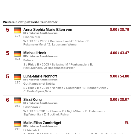
Weitere nicht platzierte Teilnehmer
5
Anna Sophia Marie Elten von
8.00 / 38.79
RFV Hubertus Anrath-Neersen
107
Diabolo 506
W / DR / F / 2006 / Der feine Lord AT / Dakar / B:
Reitemeier,Mervi / Z: Leusmann,Werner
5
Michael Heck
4.00 / 43.47
RFV Hubertus Anrath-Neersen
024
Beliece
S / Rhld / B / 2005 / Belissimo M / Funkenspiel / B:
Heck,Michael / Z: Radermacher,Peter
5
Luna-Marie Nonhoff
9.00 / 54.80
RFV Hubertus Anrath-Neersen
175
Gut Kappelshof Noélia
S / Rhld / B / 2016 / Nonstop / Contender / B: Nonhoff,Anke /
Z: Oertel-Speis,Nina
6
Sissi Kong
8.00 / 38.07
RFV Hubertus Anrath-Neersen
052
Casanowa 2
W / DR / B / 2013 / Chantre B / Night-Star I / B: Ostermann-
Sigl,Veronika / Z: Bockholt,Reiner
Malin-Elisa Zumbrägel
EL
RFV Hubertus Anrath-Neersen
215
Lichterloh 7