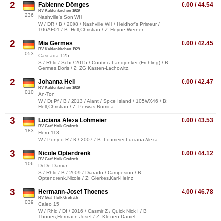
2
Fabienne Dömges
0.00 / 44.54
RV Kaldenkirchen 1929
236
Nashville's Son WH
W / DR / B / 2008 / Nashville WH / Heidhof's Primeur /
106AF01 / B: Hell,Christian / Z: Heyne,Werner
2
Mia Germes
0.00 / 42.45
RV Kaldenkirchen 1929
053
Cascada 125
S / Rhld / Schi / 2015 / Contini / Landjonker (Fruhling) / B:
Germes,Doris / Z: ZG Kasten-Lachowitz,
2
Johanna Hell
0.00 / 42.47
RV Kaldenkirchen 1929
010
An-Ton
W / Dt.Pf / B / 2013 / Alant / Spice Island / 105WX46 / B:
Hell,Christian / Z: Perwas,Romina
3
Luciana Alexa Lohmeier
0.00 / 43.53
RV Graf Holk Grefrath
183
Hero 113
W / Pony o.R / B / 2007 / B: Lohmeier,Luciana Alexa
3
Nicole Optendrenk
0.00 / 44.12
RV Graf Holk Grefrath
106
Di-De-Damur
S / Rhld / B / 2009 / Diarado / Campesino / B:
Optendrenk,Nicole / Z: Gierkes,Karl-Heinz
3
Hermann-Josef Thoenes
4.00 / 46.78
RV Graf Holk Grefrath
039
Caleo 15
W / Rhld / Df / 2016 / Casmir Z / Quick Nick I / B:
Thönes,Hermann-Josef / Z: Kleinen,Daniel