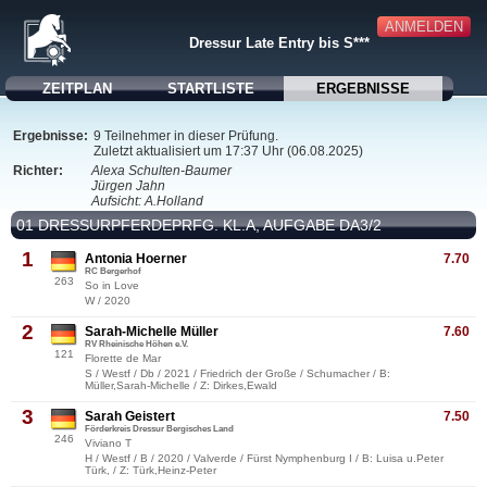
ANMELDEN
Dressur Late Entry bis S***
ZEITPLAN
STARTLISTE
ERGEBNISSE
Ergebnisse:
9 Teilnehmer in dieser Prüfung.
Zuletzt aktualisiert um 17:37 Uhr (06.08.2025)
Richter:
Alexa Schulten-Baumer
Jürgen Jahn
Aufsicht: A.Holland
01 DRESSURPFERDEPRFG. KL.A, AUFGABE DA3/2
1
Antonia Hoerner
7.70
RC Bergerhof
263
So in Love
W / 2020
2
Sarah-Michelle Müller
7.60
RV Rheinische Höhen e.V.
121
Florette de Mar
S / Westf / Db / 2021 / Friedrich der Große / Schumacher / B:
Müller,Sarah-Michelle / Z: Dirkes,Ewald
3
Sarah Geistert
7.50
Förderkreis Dressur Bergisches Land
246
Viviano T
H / Westf / B / 2020 / Valverde / Fürst Nymphenburg I / B: Luisa u.Peter
Türk, / Z: Türk,Heinz-Peter