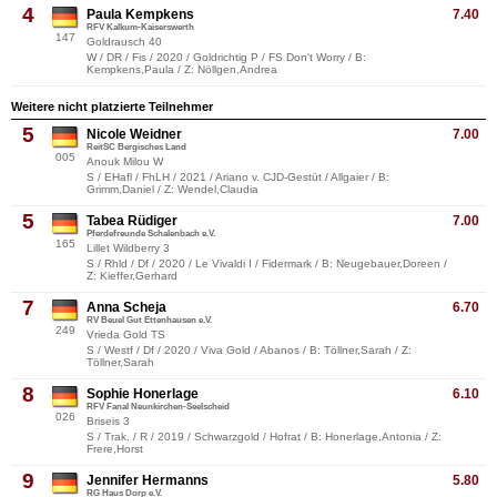
4
Paula Kempkens
7.40
RFV Kalkum-Kaiserswerth
147
Goldrausch 40
W / DR / Fis / 2020 / Goldrichtig P / FS Don't Worry / B:
Kempkens,Paula / Z: Nöllgen,Andrea
Weitere nicht platzierte Teilnehmer
5
Nicole Weidner
7.00
ReitSC Bergisches Land
005
Anouk Milou W
S / EHafl / FhLH / 2021 / Ariano v. CJD-Gestüt / Allgaier / B:
Grimm,Daniel / Z: Wendel,Claudia
5
Tabea Rüdiger
7.00
Pferdefreunde Schalenbach e.V.
165
Lillet Wildberry 3
S / Rhld / Df / 2020 / Le Vivaldi I / Fidermark / B: Neugebauer,Doreen /
Z: Kieffer,Gerhard
7
Anna Scheja
6.70
RV Beuel Gut Ettenhausen e.V.
249
Vrieda Gold TS
S / Westf / Df / 2020 / Viva Gold / Abanos / B: Töllner,Sarah / Z:
Töllner,Sarah
8
Sophie Honerlage
6.10
RFV Fanal Neunkirchen-Seelscheid
026
Briseis 3
S / Trak. / R / 2019 / Schwarzgold / Hofrat / B: Honerlage,Antonia / Z:
Frere,Horst
9
Jennifer Hermanns
5.80
RG Haus Dorp e.V.