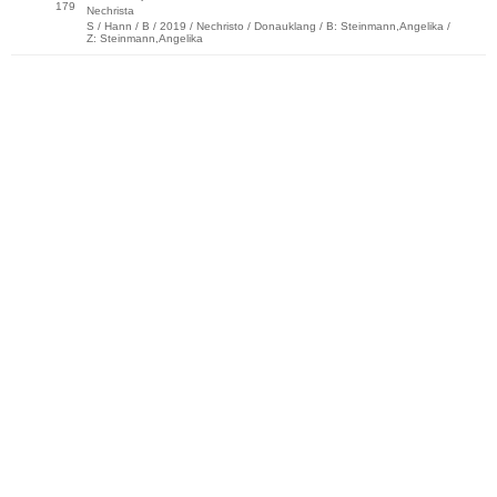
179
Nechrista
S / Hann / B / 2019 / Nechristo / Donauklang / B: Steinmann,Angelika /
Z: Steinmann,Angelika