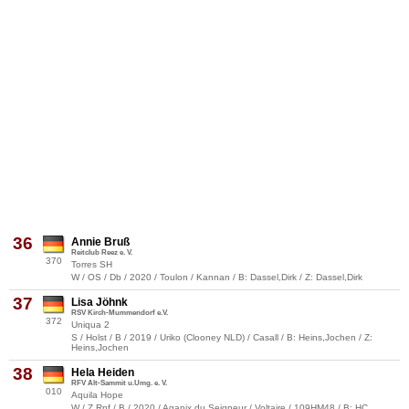
36
Annie Bruß
Reitclub Reez e. V.
370
Torres SH
W / OS / Db / 2020 / Toulon / Kannan / B: Dassel,Dirk / Z: Dassel,Dirk
37
Lisa Jöhnk
RSV Kirch-Mummendorf e.V.
372
Uniqua 2
S / Holst / B / 2019 / Uriko (Clooney NLD) / Casall / B: Heins,Jochen / Z:
Heins,Jochen
38
Hela Heiden
RFV Alt-Sammit u.Umg. e. V.
010
Aquila Hope
W / Z.Rpf / B / 2020 / Aganix du Seigneur / Voltaire / 109HM48 / B: HC