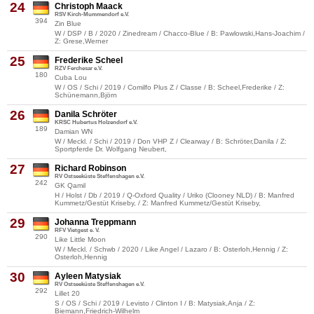
24
Christoph Maack
RSV Kirch-Mummendorf e.V.
394
Zin Blue
W / DSP / B / 2020 / Zinedream / Chacco-Blue / B: Pawlowski,Hans-Joachim /
Z: Grese,Werner
25
Frederike Scheel
RZV Ferchesar e.V.
180
Cuba Lou
W / OS / Schi / 2019 / Comilfo Plus Z / Classe / B: Scheel,Frederike / Z:
Schünemann,Björn
26
Danila Schröter
KRSC Hubertus Holzendorf e.V.
189
Damian WN
W / Meckl. / Schi / 2019 / Don VHP Z / Clearway / B: Schröter,Danila / Z:
Sportpferde Dr. Wolfgang Neubert,
27
Richard Robinson
RV Ostseeküste Steffenshagen e.V.
242
GK Qamil
H / Holst / Db / 2019 / Q-Oxford Quality / Uriko (Clooney NLD) / B: Manfred
Kummetz/Gestüt Kriseby, / Z: Manfred Kummetz/Gestüt Kriseby,
29
Johanna Treppmann
RFV Vietgest e. V.
290
Like Little Moon
W / Meckl. / Schwb / 2020 / Like Angel / Lazaro / B: Osterloh,Hennig / Z:
Osterloh,Hennig
30
Ayleen Matysiak
RV Ostseeküste Steffenshagen e.V.
292
Lillet 20
S / OS / Schi / 2019 / Levisto / Clinton I / B: Matysiak,Anja / Z:
Biemann,Friedrich-Wilhelm