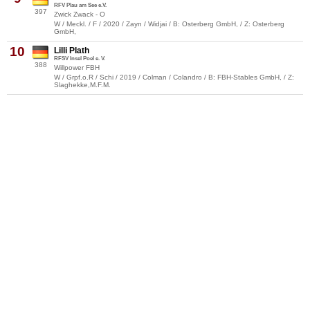
RFV Plau am See e.V.
397
Zwick Zwack - O
W / Meckl. / F / 2020 / Zayn / Widjai / B: Osterberg GmbH, / Z: Osterberg
GmbH,
10
Lilli Plath
RFSV Insel Poel e. V.
388
Willpower FBH
W / Grpf.o.R / Schi / 2019 / Colman / Colandro / B: FBH-Stables GmbH, / Z:
Slaghekke,M.F.M.