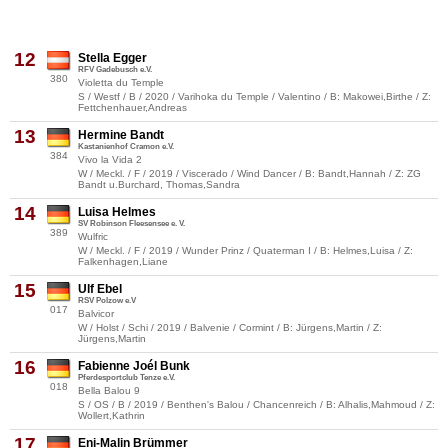
12
Stella Egger
RFV Gadebusch e.V.
380
Violetta du Temple
S / Westf / B / 2020 / Varihoka du Temple / Valentino / B: Makowei,Birthe / Z:
Fettchenhauer,Andreas
13
Hermine Bandt
Kastanienhof Cramon e.V.
384
Vivo la Vida 2
W / Meckl. / F / 2019 / Viscerado / Wind Dancer / B: Bandt,Hannah / Z: ZG
Bandt u.Burchard, Thomas,Sandra
14
Luisa Helmes
SV Robinson Fleesensee e. V.
389
Wulfric
W / Meckl. / F / 2019 / Wunder Prinz / Quaterman I / B: Helmes,Luisa / Z:
Falkenhagen,Liane
15
Ulf Ebel
RSV Polzow e.V
017
Balvicor
W / Holst / Schi / 2019 / Balvenie / Cormint / B: Jürgens,Martin / Z:
Jürgens,Martin
16
Fabienne Joél Bunk
Pferdesportclub Tenze e.V.
018
Bella Balou 9
S / OS / B / 2019 / Benthen's Balou / Chancenreich / B: Alhalis,Mahmoud / Z:
Wollert,Kathrin
17
Eni-Malin Brümmer