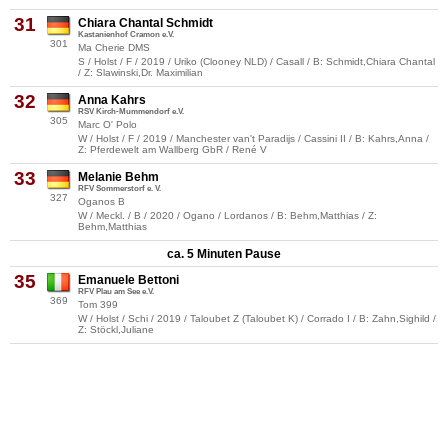
31
Chiara Chantal Schmidt
Kastanienhof Cramon e.V.
301
Ma Cherie DMS
S / Holst / F / 2019 / Uriko (Clooney NLD) / Casall / B: Schmidt,Chiara Chantal
/ Z: Slawinski,Dr. Maximilian
32
Anna Kahrs
RSV Kirch-Mummendorf e.V.
305
Marc O' Polo
W / Holst / F / 2019 / Manchester van't Paradijs / Cassini II / B: Kahrs,Anna /
Z: Pferdewelt am Wallberg GbR / René V
33
Melanie Behm
RFV Sommerstorf e. V.
327
Oganos B
W / Meckl. / B / 2020 / Ogano / Lordanos / B: Behm,Matthias / Z:
Behm,Matthias
ca. 5 Minuten Pause
35
Emanuele Bettoni
RFV Plau am See e.V.
369
Tom 399
W / Holst / Schi / 2019 / Taloubet Z (Taloubet K) / Corrado I / B: Zahn,Sighild /
Z: Stöckl,Juliane