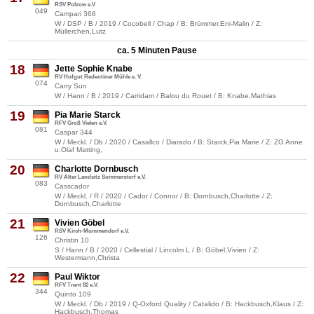
RSV Polzow e.V
049
Campari 368
W / DSP / B / 2019 / Cocobell / Chap / B: Brümmer,Eni-Malin / Z:
Müllerchen,Lutz
ca. 5 Minuten Pause
18
Jette Sophie Knabe
RV Hofgut Redentiner Mühle e. V.
074
Carry Sun
W / Hann / B / 2019 / Carridam / Balou du Rouet / B: Knabe,Mathias
19
Pia Marie Starck
RFV Groß Vielen e.V.
081
Caspar 344
W / Meckl. / Db / 2020 / Casallco / Diarado / B: Starck,Pia Marie / Z: ZG Anne
u.Olaf Matting,
20
Charlotte Dornbusch
RV Alter Landsitz Sommerstorf e.V.
083
Casscador
W / Meckl. / R / 2020 / Cador / Connor / B: Dornbusch,Charlotte / Z:
Dornbusch,Charlotte
21
Vivien Göbel
RSV Kirch-Mummendorf e.V.
126
Christin 10
S / Hann / B / 2020 / Cellestial / Lincolm L / B: Göbel,Vivien / Z:
Westermann,Christa
22
Paul Wiktor
RFV Trent 82 e.V.
344
Quinto 109
W / Meckl. / Db / 2019 / Q-Oxford Quality / Catalido / B: Hackbusch,Klaus / Z:
Hackbusch,Thomas