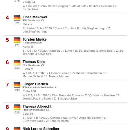
378
Viking 34
W / Oe.Wb / Schi / 2020 / Vingino / Lots of dots / B: Bichler,Victoria / Z:
Bichler,Mario
4
Linea Makowei
RFV Gadebusch e.V.
321
Nakara
S / Holst / Schi / 2020 / Crack / Con Air / B: Lütt,Siegfried Ingo / Z:
Lütt,Siegfried Ingo
5
Torsten Mielke
RV Beestwind e.V.
271
Kayla S
S / OS / Df / 2020 / Kanbalou / L'Ami / B: ZG Jeanette & Silvio See, / Z: ZG
Jeanette & Silvio See,
6
Thomas Kleis
RFV Gadebusch e.V.
223
Elisto M
W / OS / B / 2020 / Eldorado van de Zeshoek / Chambertin / B:
Menne,Michael / Z: Menne,Michael
7
Jürgen Dierlich
PSV Kastanienhof-Wietsch e. V.
138
Collin 168
W / Z.Rpf / B / 2020 / Chat Botte du Ruisseau Z / Quickly de Kreisker / B:
Dierlich,Paulina Maria / Z: Schulpen,Nico
8
Theresa Albrecht
PferdeSV Stahnsdorf e.V.
036
Caja 59
S / DSP / B / 2019 / Comme il faut NRW / Diego de Semilly / B:
Buchheim,Ilona / Z: Schäfer,Marita
9
Nick Lorenz Schreiber