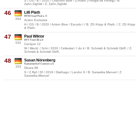
S / OS / B / 2020 / Chacoon Blue / D'Inzeo (Thorgal de Kezeg) / B:
Zahn,Sighild / Z: Zahn,Sighild
46
Lilli Plath
RFSV Insel Poel e. V.
004
Action Exclusive
H / OS / B / 2020 / Action Blue / Escudo I / B: ZG Köpp & Plath, / Z: ZG Köpp
& Plath,
47
Paul Wiktor
RFV Trent 82 e.V.
032
Cacique 12
W / Meckl. / Schi / 2020 / Cellestial / I do it / B: Schmidt & Schmidt GbR, / Z:
Schmidt & Schmidt GbR,
48
Susan Nörenberg
Kastanienhof Cramon e.V.
203
Dinara 88
S / Z.Rpf / Df / 2019 / Diathago / Landor S / B: Sarwatka,Manuel / Z:
Sarwatka,Manuel