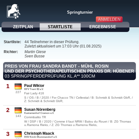
Springturnier
ANMELDEN
ZEITPLAN
STARTLISTE
ERGEBNISSE
Startliste:
44 Teilnehmer in dieser Prüfung.
Zuletzt aktualisiert um 17:03 Uhr (01.08.2025)
Richter:
Martin Giese
Sven Busse
PREIS VON FRAU SANDRA BANDT - MÜHL ROSIN
UND DER PSYCHOTHERAPEUTISCHEN PRAXIS DR. HÜBENER
03 SPRINGPFERDEPRÜFUNG KL.A** 100CM
1
Paul Wiktor
RFV Trent 82 e.V.
227
Fair Lady 416
S / OS / B / 2020 / For Chacco TN / Cellestial / B: Schmidt & Schmidt GbR, /
Z: Schmidt & Schmidt GbR,
2
Susan Nörenberg
Kastanienhof Cramon e.V.
143
Commbalito TR
W / DSP / B / 2020 / Comme il faut NRW / Balou du Rouet / B: ZG Thomas
u.Ramona Rieks, / Z: ZG Thomas u.Ramona Rieks,
3
Christoph Maack
RSV Kirch-Mummendorf e.V.