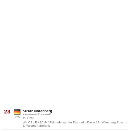
23
Susan Nörenberg
Kastanienhof Cramon e.V.
225
Emil 204
W / OS / B / 2019 / Eldorado van de Zeshoek / Darco / B: Nörenberg,Susan /
Z: Westhoff,Stefanie