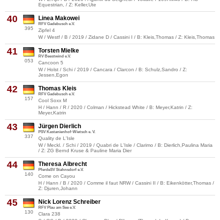
Equestrian, / Z: Keller,Ute
40
Linea Makowei
RFV Gadebusch e.V.
395
Zipfel 4
W / Westf / B / 2019 / Zidane D / Cassini I / B: Kleis,Thomas / Z: Kleis,Thomas
41
Torsten Mielke
RV Beestwind e.V.
053
Cancoon 5
W / Holst / Schi / 2019 / Cancara / Clarcon / B: Schulz,Sandro / Z:
Jessen,Egon
42
Thomas Kleis
RFV Gadebusch e.V.
157
Cool Soxx M
H / Hann / R / 2020 / Colman / Hickstead White / B: Meyer,Katrin / Z:
Meyer,Katrin
43
Jürgen Dierlich
PSV Kastanienhof-Wietsch e. V.
337
Quality de L'Isle
W / Meckl. / Schi / 2019 / Quabri de L'Isle / Clarimo / B: Dierlich,Paulina Maria
/ Z: ZG Bernd Kruse & Pauline Maria Dier
44
Theresa Albrecht
PferdeSV Stahnsdorf e.V.
140
Come on Cayou
H / Hann / B / 2020 / Comme il faut NRW / Cassini II / B: Eikenkötter,Thomas /
Z: Djuren,Johann
45
Nick Lorenz Schreiber
RFV Plau am See e.V.
130
Clara 238