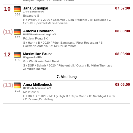
Kamper,Stephan / Z: Thölke,Stefanie
10
Jana Schoupal
07:57:00
ZRFV Lembeck e.V.
099
Escanero S
H / Westf / R / 2020 / Escamillo / Don Frederico / B: Elter,Rita / Z:
Schulte Spechtel,Marie-Theresia
(11)
Antonia Holtmann
08:00:00
RUFV Haselünne u.Umgb. e.V.
147
Fräulein Fiona BK
S / Hann / B / 2020 / Fürst Samarant / Fürst Rousseau / B:
Holtmann,Antonia / Z: Keuter,Bernhard
12
Maximilian Brune
08:03:00
Wuppertaler RFV
165
Gut Wettlkam's Fetzi Betzi
S / DSP / Schwb / 2020 / Fürstenball / Oscar / B: Müller,Thomas /
Z: Müller,Thomas
7. Abteilung
(13)
Anna Möllenbeck
08:06:00
RV Rhede-Krommert e. V.
192
Mc Intosh 9
H / DR / B / 2020 / Mc Fly High D / Capri Moon / B: Nachtigall,Frank
/ Z: Donner,Dr. Heilwig