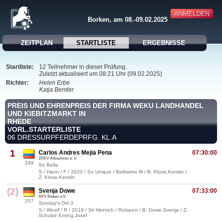
ANMELDEN
Borken, am 08.-09.02.2025
ZEITPLAN
STARTLISTE
ERGEBNISSE
Startliste:
12 Teilnehmer in dieser Prüfung.
Zuletzt aktualisiert um 08:21 Uhr (09.02.2025)
Richter:
Helen Erbe
Katja Bentler
PREIS UND EHRENPREIS DER FIRMA WEKU LANDHANDEL
UND KIEBITZMARKT IN
RHEDE
VORL.STARTERLISTE
06 DRESSURPFERDEPRFG. KL.A
1
Carlos Andres Mejia Pena
07:30:00
ZRFV Albachten e. V.
249
So Bella
S / Hann / F / 2020 / So Unique / Belissimo M / B: Klose,Kerstin /
Z: Klose,Kerstin
(2)
Svenja Dowe
07:33:00
RFV Reken e.V.
257
Sunday's Girl 3
S / Westf / R / 2019 / Sir Heinrich / Rotspon / B: Dowe,Svenja / Z:
Schulze Erning,Josef