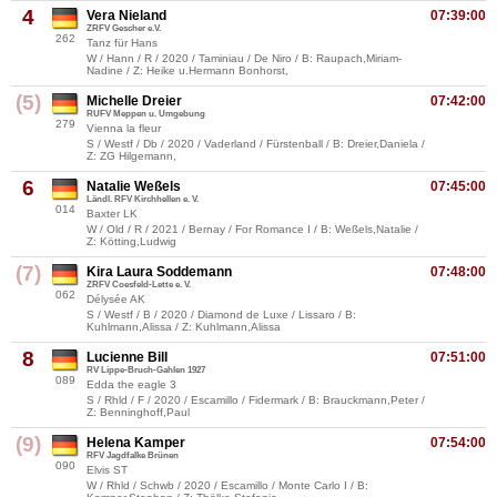
4
Vera Nieland
07:39:00
ZRFV Gescher e.V.
262
Tanz für Hans
W / Hann / R / 2020 / Taminiau / De Niro / B: Raupach,Miriam-
Nadine / Z: Heike u.Hermann Bonhorst,
(5)
Michelle Dreier
07:42:00
RUFV Meppen u. Umgebung
279
Vienna la fleur
S / Westf / Db / 2020 / Vaderland / Fürstenball / B: Dreier,Daniela /
Z: ZG Hilgemann,
6
Natalie Weßels
07:45:00
Ländl. RFV Kirchhellen e. V.
014
Baxter LK
W / Old / R / 2021 / Bernay / For Romance I / B: Weßels,Natalie /
Z: Kötting,Ludwig
(7)
Kira Laura Soddemann
07:48:00
ZRFV Coesfeld-Lette e. V.
062
Délysée AK
S / Westf / B / 2020 / Diamond de Luxe / Lissaro / B:
Kuhlmann,Alissa / Z: Kuhlmann,Alissa
8
Lucienne Bill
07:51:00
RV Lippe-Bruch-Gahlen 1927
089
Edda the eagle 3
S / Rhld / F / 2020 / Escamillo / Fidermark / B: Brauckmann,Peter /
Z: Benninghoff,Paul
(9)
Helena Kamper
07:54:00
RFV Jagdfalke Brünen
090
Elvis ST
W / Rhld / Schwb / 2020 / Escamillo / Monte Carlo I / B: