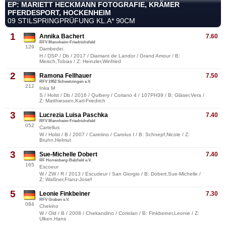
EP: MARIETT HECKMANN FOTOGRAFIE, KRÄMER
PFERDESPORT, HOCKENHEIM
09 STILSPRINGPRÜFUNG KL.A* 90CM
1
Annika Bachert
7.60
RFV Mannheim-Friedrichsfeld
129
Dambedei
H / DSP / Db / 2017 / Diamant de Landor / Grand Amour / B:
Meisch,Tobias / Z: Heinzler,Winfried
2
Ramona Fellhauer
7.50
RFV 1952 Schwetzingen e.V.
212
Inka M
S / Holst / Db / 2016 / Quibery / Coriano 4 / 107PH39 / B: Gläser,Vera /
Z: Matthiessen,Karl-Friedrich
3
Lucrezia Luisa Paschka
7.40
RFV Mannheim-Friedrichsfeld
052
Cartellus
W / Holst / B / 2007 / Caretino / Carolus I / B: Schnepf,Nicole / Z:
Bruhn,Helmut
3
Sue-Michelle Dobert
7.40
RF Horrenberg-Balzfeld e.V.
165
Escoeur
W / ZW / R / 2013 / Escudeur / San Giorgio / B: Dobert,Sue-Michelle /
Z: Waßner,Franz-Josef
5
Leonie Finkbeiner
7.30
RFV Graben e.V.
084
Chekino
W / Old / B / 2008 / Chekandino / Coriolan / B: Finkbeiner,Leonie / Z:
Ulken,Hans