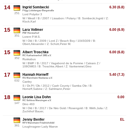
14
Ingrid Sombecki
6.30 (6.8)
FVgg Lobdengau-Bergstraße
251
Lord Polydor 3
W / Westf / B / 2007 / Lissabon / Polany / B: Sombecki,Ingrid / Z:
Kluck,Karl
15
Lara Vollmer
6.00 (6.9)
PSF Hürsterhof
351
Lorent P.M.S.
W / Old / B / 2009 / Lord Z / Beach Boy / 104SG09 / B:
Obert,Alexander / Z: Schütt,Peter M.
15
Albert Troschke
6.00 (6.8)
RC Katharinenhof 1981 e.V.
352
Ruskabus
W / BWP / B / 2017 / Vagabond de la Pomme / Calvaro Z /
108OW03 / B: Troschke,Albert / Z: Vankemmel,Gino
17
Hannah Horneff
5.40 (7.3)
RG Mannheim-Neckarau e.V.
032
Caeley
S / Dt.Pf / Db / 2012 / Cash County / Samba Ole / B:
Horneff,Sabine / Z: Sahlmann,Peter
18
Leonie Lisa Dohn
0.00
RC Schloss Menzingen e.V.
147
Dino 463
W / Old / B / 2017 / De Niro Gold / Rosengold / B: Wirth,Julia / Z:
Zuchthof Bauer,
Jenny Benfer
EL
RFV Mannheim-Friedrichsfeld
361
Loughnageer Lady Maeve