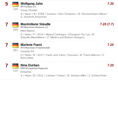
5
Wolfgang Jahn
7.30
RFV Graben e.V.
120
Crazy Christel
S / Hann / B / 2008 / Conteur / Don Frederico / B: Deutschmann,Maria /
Z: Vornholt,Johannes
7
Maximiliane Stäudle
7.20 (7.7)
RG Mannheim-Neckarau e.V.
266
Miss Mylord
S / Holst / F / 2014 / Mylord Carthago / Champion Du Lys / B:
Stäudle,Maximiliane / Z: Mielenczuk,Robert Grzegorz
7
Marlene Fuest
7.20
RFV Mannheim-Friedrichsfeld
061
Cassidy 64
H / Holst / B / 2017 / Cash and Carry / Cancara / B: Fuest,Marcus / Z:
Behr,Ulrike
7
Nina Durban
7.20
RSG Königsbach-Hegenach
133
Delarima
S / Holst / B / 2011 / Larimar / Calato / B: Durban,Mike / Z: Köster,Peter