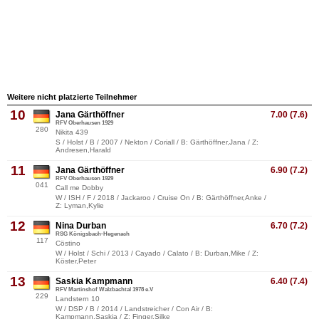
Weitere nicht platzierte Teilnehmer
10
Jana Gärthöffner
7.00 (7.6)
RFV Oberhausen 1929
280
Nikita 439
S / Holst / B / 2007 / Nekton / Coriall / B: Gärthöffner,Jana / Z:
Andresen,Harald
11
Jana Gärthöffner
6.90 (7.2)
RFV Oberhausen 1929
041
Call me Dobby
W / ISH / F / 2018 / Jackaroo / Cruise On / B: Gärthöffner,Anke /
Z: Lyman,Kylie
12
Nina Durban
6.70 (7.2)
RSG Königsbach-Hegenach
117
Cöstino
W / Holst / Schi / 2013 / Cayado / Calato / B: Durban,Mike / Z:
Köster,Peter
13
Saskia Kampmann
6.40 (7.4)
RFV Martinshof Walzbachtal 1978 e.V
229
Landstern 10
W / DSP / B / 2014 / Landstreicher / Con Air / B:
Kampmann,Saskia / Z: Finger,Silke