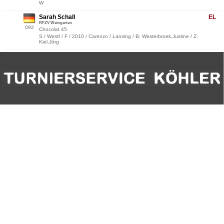
W
Sarah Schall
EL
RFZV Weingarten
092
Chocolat 45
S / Westf / F / 2010 / Carenzo / Lansing / B: Westerbroek,Justine / Z:
Kiel,Jörg