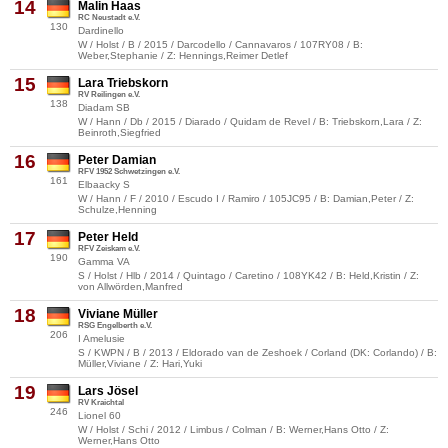
14
Malin Haas
RC Neustadt e.V.
130
Dardinello
W / Holst / B / 2015 / Darcodello / Cannavaros / 107RY08 / B:
Weber,Stephanie / Z: Hennings,Reimer Detlef
15
Lara Triebskorn
RV Reilingen e.V.
138
Diadam SB
W / Hann / Db / 2015 / Diarado / Quidam de Revel / B: Triebskorn,Lara / Z:
Beinroth,Siegfried
16
Peter Damian
RFV 1952 Schwetzingen e.V.
161
Elbaacky S
W / Hann / F / 2010 / Escudo I / Ramiro / 105JC95 / B: Damian,Peter / Z:
Schulze,Henning
17
Peter Held
RFV Zeiskam e.V.
190
Gamma VA
S / Holst / Hlb / 2014 / Quintago / Caretino / 108YK42 / B: Held,Kristin / Z:
von Allwörden,Manfred
18
Viviane Müller
RSG Engelberth e.V.
206
I Amelusie
S / KWPN / B / 2013 / Eldorado van de Zeshoek / Corland (DK: Corlando) / B:
Müller,Viviane / Z: Hari,Yuki
19
Lars Jösel
RV Kraichtal
246
Lionel 60
W / Holst / Schi / 2012 / Limbus / Colman / B: Werner,Hans Otto / Z:
Werner,Hans Otto