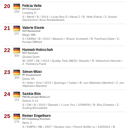
20
Felicia Velte
RFV Königsbach
250
Looping D
S / Westf / B / 2014 / Lucky Boy D / Alexis Z / B: Velte,Felicia / Z: Gestüt
Drachenhof /Jens Rombelsheim
21
Valerie Eisele
RZV Neubärental
257
Magic Milli
S / KlDRpf / B / 2012 / Maraton / Shane Scottseth / B: Farnham,Claire / Z:
Kempe,Wilfried
22
Hannah Holzschuh
RFV Viernheim
300
Quaisa Quim
W / DSP / Db / 2014 / Quality Time (NED) / Diarado / B: Holzschuh,Hannah /
Z: Timmreck,Frank
23
Simon Wüst
PF Straubenhardt
305
Quiso VA
H / Holst / Schi / 2015 / Quintago / Calato / B: von Allwörden,Manfred / Z: von
Allwörden,Manfred
24
Saskia Bös
PSG Bruchsaler Mühle e.V.
151
Doloris S 12
S / Old / B / 2010 / Diarado / I Love You / 105MX50 / B: Bös,Christian / Z:
Suding,Bernadette
25
Reiner Engelhorn
RFV Heidelberg-Rohrbach
276
Nerio 3
S / KWPN / Hlb / 2007 / Numero Uno / French Buffet xx / 104SS41 / B: