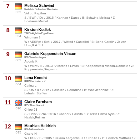
7
Melissa Schwind
Reitclub Eichenhof Herxheim
332
Vol du Papillon
S / BWP / Db / 2015 / Kannan / Darco / B: Schwind,Melissa / Z:
Soetaers,Marcel
8
Kirsten Kudlek
TG Birkighöfe Eppelheim
334
Wingman 3
W / AESRpf / Schi / 2017 / Wilfred / Castellini / B: Bone,Carolin / Z: van
Uhm,B.A.T.H.
9
Gabriele Koppenstein-Vincon
RV Oberderdingen
002
Adonis K
W / Württ / B / 2013 / Araconit / Lintas / B: Koppenstein-Vincon,Gabriele / Z:
Koppenstein,Siegmund
10
Lena Knecht
RRV Herxheim e.V.
064
Catina L
S / OS / B / 2015 / Casallco / Corradino / B: Wolf,Jeannine / Z:
Lubahn,Steffen
11
Claire Farnham
RZV Neubärental
090
Chloe 53
S / Holst / Schi / 2016 / Connor / Cassito / B: Tekin,Emma Aylin / Z:
Haalck,Reimer
12
Matthias Heidrich
RV Gellmersbach
095
Cicero H
W / DSP / B / 2005 / Celano / Argentinus / 105KX11 / B: Heidrich,Matthias / Z: