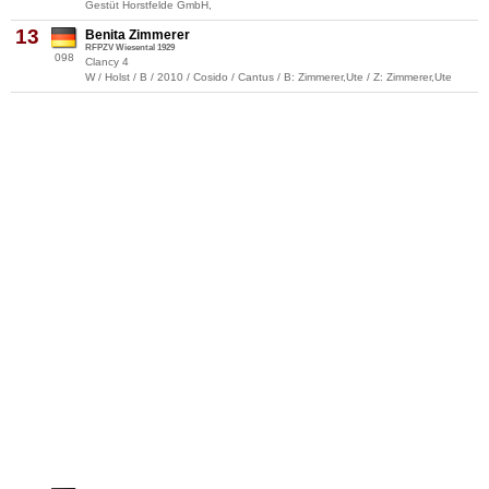
Gestüt Horstfelde GmbH,
13
Benita Zimmerer
RFPZV Wiesental 1929
098
Clancy 4
W / Holst / B / 2010 / Cosido / Cantus / B: Zimmerer,Ute / Z: Zimmerer,Ute