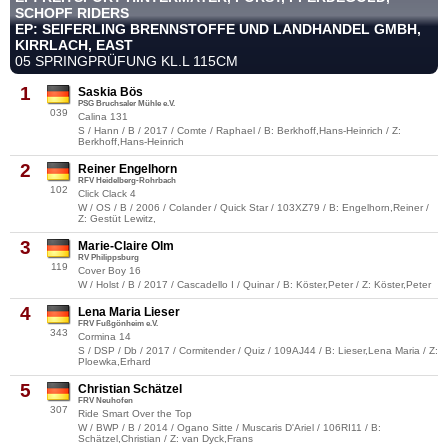
SCHOPF RIDERS
EP: SEIFERLING BRENNSTOFFE UND LANDHANDEL GMBH,
KIRRLACH, EAST
05 SPRINGPRÜFUNG KL.L 115CM
1
Saskia Bös
PSG Bruchsaler Mühle e.V.
039
Calina 131
S / Hann / B / 2017 / Comte / Raphael / B: Berkhoff,Hans-Heinrich / Z:
Berkhoff,Hans-Heinrich
2
Reiner Engelhorn
RFV Heidelberg-Rohrbach
102
Click Clack 4
W / OS / B / 2006 / Colander / Quick Star / 103XZ79 / B: Engelhorn,Reiner /
Z: Gestüt Lewitz,
3
Marie-Claire Olm
RV Philippsburg
119
Cover Boy 16
W / Holst / B / 2017 / Cascadello I / Quinar / B: Köster,Peter / Z: Köster,Peter
4
Lena Maria Lieser
FRV Fußgönheim e.V.
343
Cormina 14
S / DSP / Db / 2017 / Cormitender / Quiz / 109AJ44 / B: Lieser,Lena Maria / Z:
Ploewka,Erhard
5
Christian Schätzel
FRV Neuhofen
307
Ride Smart Over the Top
W / BWP / B / 2014 / Ogano Sitte / Muscaris D'Ariel / 106RI11 / B:
Schätzel,Christian / Z: van Dyck,Frans