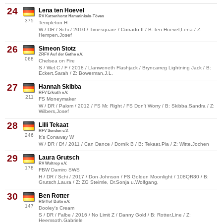
24
Lena ten Hoevel
RV Kattenhorst Hamminkeln-Töven
375
Templeton H
W / DR / Schi / 2010 / Timesquare / Corrado II / B: ten Hoevel,Lena / Z:
Hempen,Josef
26
Simeon Stotz
ZRFV Auf der Gethe e.V.
068
Chelsea on Fire
S / Wel.C / F / 2018 / Llanweneth Flashjack / Bryncarreg Lightning Jack / B:
Eckert,Sarah / Z: Bowerman,J.L.
27
Hannah Skibba
RFV Erkrath e.V.
211
FS Moneymaker
W / DR / Palom / 2012 / FS Mr. Right / FS Don't Worry / B: Skibba,Sandra / Z:
Wilbers,Josef
28
Lilli Tekaat
RFV Senden e.V.
246
It's Conaway W
W / DR / Df / 2011 / Can Dance / Dornik B / B: Tekaat,Pia / Z: Witte,Jochen
29
Laura Grutsch
RV Waltrop e.V.
178
FBW Damiro SWS
H / DR / Schi / 2017 / Don Johnson / FS Golden Moonlight / 108QR80 / B:
Grutsch,Laura / Z: ZG Steimle, Dr.Sonja u.Wolfgang,
30
Ben Rotter
RG Hof Balte e.V.
147
Dooley's Cream
S / DR / Falbe / 2016 / No Limit Z / Danny Gold / B: Rotter,Line / Z:
Heemsoth,Gabriele