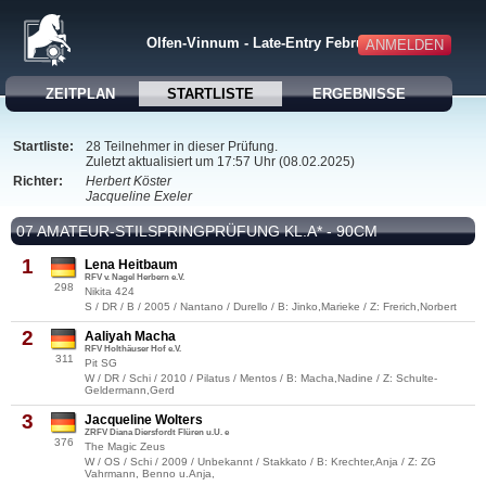
Olfen-Vinnum - Late-Entry Februar 2025
ANMELDEN
ZEITPLAN
STARTLISTE
ERGEBNISSE
Startliste:
28 Teilnehmer in dieser Prüfung.
Zuletzt aktualisiert um 17:57 Uhr (08.02.2025)
Richter:
Herbert Köster
Jacqueline Exeler
07 AMATEUR-STILSPRINGPRÜFUNG KL.A* - 90CM
1
Lena Heitbaum
RFV v. Nagel Herbern e.V.
298
Nikita 424
S / DR / B / 2005 / Nantano / Durello / B: Jinko,Marieke / Z: Frerich,Norbert
2
Aaliyah Macha
RFV Holthäuser Hof e.V.
311
Pit SG
W / DR / Schi / 2010 / Pilatus / Mentos / B: Macha,Nadine / Z: Schulte-
Geldermann,Gerd
3
Jacqueline Wolters
ZRFV Diana Diersfordt Flüren u.U. e
376
The Magic Zeus
W / OS / Schi / 2009 / Unbekannt / Stakkato / B: Krechter,Anja / Z: ZG
Vahrmann, Benno u.Anja,