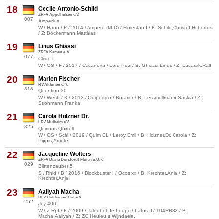
18
Cecile Antonio-Schild
ZRFV Appelhülsen e.V.
007
Amperius
W / Hann / R / 2014 / Ampere (NLD) / Florestan I / B: Schild,Christof Hubertus
/ Z: Böckermann,Matthias
19
Linus Ghiassi
ZRFV Kamen e. V.
077
Clyde L
W / OS / F / 2017 / Casanova / Lord Pezi / B: Ghiassi,Linus / Z: Lasarzik,Ralf
20
Marlen Fischer
RV Altlünen e. V.
318
Quentino 30
W / Westf / B / 2013 / Quipeggio / Rotarier / B: Lessmöllmann,Saskia / Z:
Strohmann,Franka
21
Carola Holzner Dr.
LRV Mülheim e.V.
325
Quirinus Quirrell
W / OS / Schi / 2019 / Quim CL / Leroy Emil / B: Holzner,Dr. Carola / Z:
Pippis,Amelie
22
Jacqueline Wolters
ZRFV Diana Diersfordt Flüren u.U. e
029
Blütenzauber 5
S / Rhld / B / 2016 / Blockbuster I / Ocos xx / B: Krechter,Anja / Z:
Krechter,Anja
23
Aaliyah Macha
RFV Holthäuser Hof e.V.
252
Joy 400
W / Z.Rpf / B / 2009 / Jaloubet de Loupe / Latus II / 104RR32 / B:
Macha,Aaliyah / Z: ZG Heuleu u.Wijndaele,