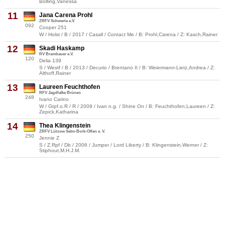
Bölting,Vanessa
11
Jana Carena Prohl
ZRFV Schwerte e.V.
092
Cooper 251
W / Holst / B / 2017 / Casall / Contact Me / B: Prohl,Carena / Z: Kasch,Rainer
12
Skadi Haskamp
RV Brambauer e.V.
120
Delia 139
S / Westf / B / 2013 / Decurio / Brentano II / B: Weiermann-Lietz,Andrea / Z:
Althoff,Rainer
13
Laureen Feuchthofen
RFV Jagdfalke Brünen
248
Ivano Carino
W / Grpf.o.R / R / 2009 / Ivan n.g. / Shine On / B: Feuchthofen,Laureen / Z:
Zepick,Katharina
14
Thea Klingenstein
ZRFV Lützow Selm-Bork-Olfen e. V.
250
Jennie Z
S / Z.Rpf / Db / 2006 / Jumper / Lord Liberty / B: Klingenstein,Werner / Z:
Stiphout,M.H.J.M.