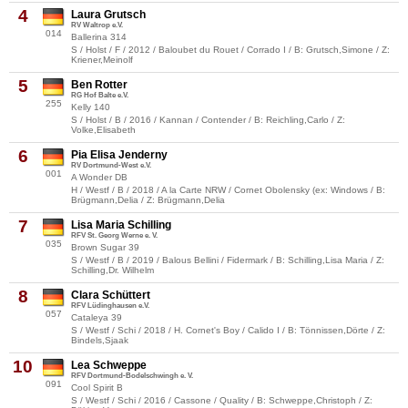
4
Laura Grutsch
RV Waltrop e.V.
014
Ballerina 314
S / Holst / F / 2012 / Baloubet du Rouet / Corrado I / B: Grutsch,Simone / Z:
Kriener,Meinolf
5
Ben Rotter
RG Hof Balte e.V.
255
Kelly 140
S / Holst / B / 2016 / Kannan / Contender / B: Reichling,Carlo / Z:
Volke,Elisabeth
6
Pia Elisa Jenderny
RV Dortmund-West e.V.
001
A Wonder DB
H / Westf / B / 2018 / A la Carte NRW / Cornet Obolensky (ex: Windows / B:
Brügmann,Delia / Z: Brügmann,Delia
7
Lisa Maria Schilling
RFV St. Georg Werne e. V.
035
Brown Sugar 39
S / Westf / B / 2019 / Balous Bellini / Fidermark / B: Schilling,Lisa Maria / Z:
Schilling,Dr. Wilhelm
8
Clara Schüttert
RFV Lüdinghausen e.V.
057
Cataleya 39
S / Westf / Schi / 2018 / H. Cornet's Boy / Calido I / B: Tönnissen,Dörte / Z:
Bindels,Sjaak
10
Lea Schweppe
RFV Dortmund-Bodelschwingh e. V.
091
Cool Spirit B
S / Westf / Schi / 2016 / Cassone / Quality / B: Schweppe,Christoph / Z: