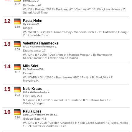
RFV Roxel e.V.
132
Di Cantero AT
W / DR / Palom / 2017 / Dreiklang AT / Clooney AT / B: Flick,Lina Helene / Z:
Schurf,Adolf Theo
12
Paula Hohn
RV Datteln e.V.
139
Diogee
W / Westf / F / 2016 / Diarado's Boy / Wanderbursch II / B: Hofstedde,Georg /
Z: Hofstedde,Ernst
13
Valentina Hammecke
RFZV Neuenrade-Küntrop e. V.
159
Dreamdancer 17
W / DR / B / 2006 / Don't Forget / Mambo Moscan / B: Hammecke-
Klüter,Simone / Z: Frank,Anna Katharina
14
Mila Stief
RV Gladbeck e.V.46
187
Fernodo
W / KWPN / Db / 2010 / Baanbreker HBC / Patijn / B: Stief,Mila / Z:
Meyering,H.
15
Nele Kraus
LRFV Wattenscheid e. V.
193
First Lady 271
S / Westf / B / 2012 / Franziskus / Brentano II / B: Kraus,Ines / Z:
Gördes,Ludger
16
Paula Elles
Ländl. ZRFV Haltern am See e.V.
230
Golden Gate N 3
W / DR / B / 2015 / Golden Challenge H / Top Carlos Cassini / B: Elles,Patrick
/ Z: ZG Niemeier, Andreas u.Lea,