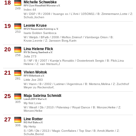
18
Michelle Schwebke
RFV Zum Rieselfeld Münster e.V.
249
Index 44
W / DSP / R / 2008 / Ituango xx / L'Ami / 105OM11 / B: Zimmermann,Lotte / Z:
Schulz,Jochen
19
Leonie Kruse
RFZV Neuenrade-Küntrop e. V.
253
Isaris Golden Samboca
W / Welpb / BFalb / 2008 / Moflos Zmirnof / Värnbergs Orion / B:
Kruse,Leonie / Z: Jansson Borg,Karin
20
Lina Helene Flick
RV St.Georg Saerbeck e.V.
258
Julia 273
S / NF / B / 2007 / Kantje's Ronaldo / Oosterbroek Sergio / B: Flick,Lina
Helene / Z: van Ittersum,J
21
Vivien Woitok
RFV Billerbeck e.V.
281
Little Joe 283
W / Hann / B / 2002 / Latimer / Argentinus / B: Mertens,Melina / Z: Zuchthof
Meyer zu Reckendorf,
25
Maja Sabrina Schmidt
Ländl.ZRFV Marl e.V.
305
My first Love
W / Westf / Db / 2010 / Fiderstep / Royal Dance / B: Monzer,Heike / Z:
Monzer,Heike
27
Line Rotter
RG Hof Balte e.V.
306
My Hetty
S / DR / Db / 2013 / Magic Cornflakes / Top Star / B: Arndt,Martin / Z:
Schulte,Bernd