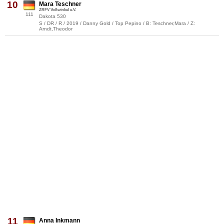
10
Mara Teschner
ZRFV Voßwinkel e.V.
111
Dakota 530
S / DR / R / 2019 / Danny Gold / Top Pepino / B: Teschner,Mara / Z:
Arndt,Theodor
11
Anna Inkmann