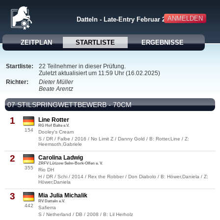
ANMELDEN
Datteln - Late-Entry Februar 2025
ZEITPLAN
STARTLISTE
ERGEBNISSE
Startliste:
22 Teilnehmer in dieser Prüfung.
Zuletzt aktualisiert um 11:59 Uhr (16.02.2025)
Richter:
Dieter Müller
Beate Arentz
07 STILSPRINGWETTBEWERB - 70CM
1
Line Rotter
RG Hof Balte e.V.
154
Dooley's Cream
S / DR / Falbe / 2016 / No Limit Z / Danny Gold / B: Rotter,Line / Z:
Heemsoth,Gabriele
2
Carolina Ladwig
ZRFV Lützow Selm-Bork-Olfen e. V.
355
Rio DH
H / DR / Schi / 2014 / Rex the Robber / Don Diabolo / B: Höwer,Daniela / Z:
Höwer,Daniela
3
Mia Julia Michalik
RV Datteln e.V.
442
Safierra
S / Netherland / DB / 2008 / B: Lil Herholz