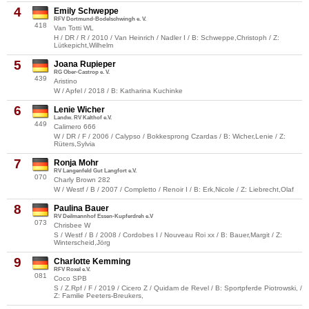
4
Emily Schweppe
RFV Dortmund-Bodelschwingh e. V.
418
Van Totti WL
H / DR / R / 2010 / Van Heinrich / Nadler I / B: Schweppe,Christoph / Z:
Lütkepicht,Wilhelm
5
Joana Rupieper
RG Ober-Castrop e. V.
439
Aristino
W / Apfel / 2018 / B: Katharina Kuchinke
6
Lenie Wicher
Landw. RV Kalthof e.V.
449
Calimero 666
W / DR / F / 2006 / Calypso / Bokkesprong Czardas / B: Wicher,Lenie / Z:
Rüters,Sylvia
7
Ronja Mohr
RV Langenfeld Gut Langfort e.V.
070
Charly Brown 282
W / Westf / B / 2007 / Completto / Renoir I / B: Erk,Nicole / Z: Liebrecht,Olaf
8
Paulina Bauer
RV Deilmannhof Essen-Kupferdreh e.V
073
Chrisbee W
S / Westf / B / 2008 / Cordobes I / Nouveau Roi xx / B: Bauer,Margit / Z:
Winterscheid,Jörg
9
Charlotte Kemming
RFV Roxel e.V.
081
Coco SPB
S / Z.Rpf / F / 2019 / Cicero Z / Quidam de Revel / B: Sportpferde Piotrowski, /
Z: Familie Peeters-Breukers,