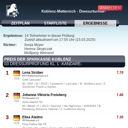
ANMELDEN
Koblenz-Metternich - Dressurturnier-
ZEITPLAN
STARTLISTE
ERGEBNISSE
Ergebnisse:
14 Teilnehmer in dieser Prüfung.
Zuletzt aktualisiert um 17:55 Uhr (15.03.2025)
Richter:
Sonja Meyer
Verena Skrypczak
Wolfgang Weinand
PREIS DER SPARKASSE KOBLENZ
03 DRESSURPRÜFUNG KL. L -KANDARE-
1
Lena Strüber
7.70
RFV Niederzeuzheim e.V.
016
Celli Cascavel
W / DSP / B / 2015 / Cassitano / Lancado / B: Strüber,Lena / Z:
Günthner, Frank u.Stefan,
2
Johanna Viktoria Freisberg
7.40
RV Neuwied e.V.
002
Aesculapius GL
W / Westf / F / 2013 / Apache / His Highness / 106HV64 / B:
Freisberg,Johanna Viktoria / Z: Ludbrock,Georg
3
Elisa Alaimo
7.30
RV Neuwied e.V.
075
Only Follow Me FE