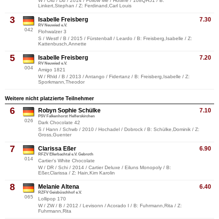
W / Old / Db / 2014 / Follow Me / Hotline / 108QH51 / B:
Linkert,Stephan / Z: Ferdinand,Carl Louis
3
Isabelle Freisberg
7.30
RV Neuwied e.V.
042
Flohwalzer 3
S / Westf / B / 2015 / Fürstenball / Leardo / B: Freisberg,Isabelle / Z:
Kattenbusch,Annette
5
Isabelle Freisberg
7.20
RV Neuwied e.V.
004
Amigo 1821
W / Rhld / B / 2013 / Antango / Fidertanz / B: Freisberg,Isabelle / Z:
Sporkmann,Theodor
Weitere nicht platzierte Teilnehmer
6
Robyn Sophie Schülke
7.10
PSV Falkenhorst Helferskirchen
026
Dark Chocolate 42
S / Hann / Schwb / 2010 / Hochadel / Dobrock / B: Schülke,Dominik / Z:
Gross,Guenter
7
Clarissa Eßer
6.90
RFZV Ellerbachtal e.V. Gebroth
014
Cartier's White Chocolate
W / DR / Schi / 2014 / Cartier Deluxe / Eiluns Monopoly / B:
Eßer,Clarissa / Z: Hain,Kim Karolin
8
Melanie Altena
6.40
RZFV Geisbüschhof e.V.
065
Lollipop 170
W / ZW / B / 2012 / Levisonn / Acorado I / B: Fuhrmann,Rita / Z:
Fuhrmann,Rita