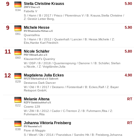
9
Stella Christine Krauss
5.90
ZRFV Diez e.V.
034
Fabella V
S / Hann / B / 2017 / Frisco / Florentinus V / B: Krauss,Stella Christine /
Z: Gestüt Letter Berg,
9
Michele Hesse
5.90
RV Rheinische Höhen e.V.
081
Quantafina
S / Hann / B / 2012 / Quaterhall / Lancier / B: Hesse,Michele / Z:
Eits,Hanke Karl Friedrich
11
Nicole Schäfer
5.80
PSV Villmar/Lahn e.V.
060
Klausenhof's Quaniny
W / DSP / B / 2018 / Quantensprung / Danone I / B: Schäfer, Stefan
u.Nicole, / Z: Voigtländer,Julia
12
Magdalena Julia Eckes
4.90
RFZV Ellerbachtal e.V. Gebroth
029
Destanos Dark Dancer
W / Old / R / 2017 / Destano / Fürstenball / B: Eckes,Ralf / Z: Bayer
Reitsport GmbH,
Melanie Altena
RT
RZFV Geisbüschhof e.V.
022
Cosmo 129
W / ZW / B / 2012 / Cador / C-Trenton Z / B: Fuhrmann,Rita / Z:
Fuhrmann,Rita
Johanna Viktoria Freisberg
RT
RV Neuwied e.V.
038
Fiore di Maggio
S / Westf / Db / 2014 / Franziskus / Sandro Hit / B: Freisberg,Johanna