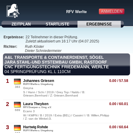
ANMELDEN
RFV Werlte
ZEITPLAN
STARTLISTE
ERGEBNISSE
Ergebnisse:
22 Teilnehmer in dieser Prüfung.
Zuletzt aktualisiert um 16:17 Uhr (04.07.2025)
Richter:
Ruth Köster
Dieter Schniedermeier
A&L TRANSPORTE & CONTAINERDIENST, SÖGEL
JARA STAHL-UND SYSTEMBAU GMBH, RASTDORF
CNC FERTIGUNGSTECHNIK FRIEDEMANN, WERLTE
04 SPRINGPRÜFUNG KL.L 110CM
1
Johannes Griesen
0.00 / 57.58
RUFV Werlte u. Umgebung
383
Greyna
S / Hann / Schi / 2019 / Grey Top / Naldo / B:
Griesen,Bernhard / Z: Griesen,Bernhard
2
Laura Theyken
0.00 / 60.01
RFV Doerpen u. Umg. e.V.
689
Ecano 3
W / KWPN / B / 2019 / Extra (BEL) / Cassini I / B: Willen,Philipp
/ Z: van de Winkel,G.
3
Hartwig Rohde
0.00 / 60.64
RUFV Werlte u. Umgebung