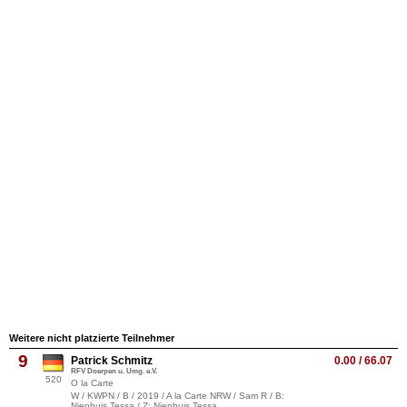
Weitere nicht platzierte Teilnehmer
9
Patrick Schmitz
0.00 / 66.07
RFV Doerpen u. Umg. e.V.
520
O la Carte
W / KWPN / B / 2019 / A la Carte NRW / Sam R / B:
Nienhuis,Tessa / Z: Nienhuis,Tessa