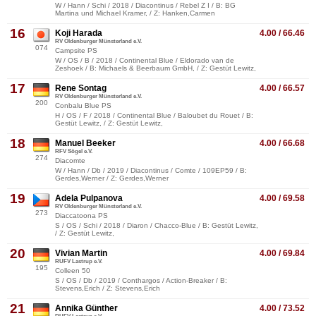
W / Hann / Schi / 2018 / Diacontinus / Rebel Z I / B: BG
Martina und Michael Kramer, / Z: Hanken,Carmen
16
Koji Harada
4.00 / 66.46
RV Oldenburger Münsterland e.V.
074
Campsite PS
W / OS / B / 2018 / Continental Blue / Eldorado van de
Zeshoek / B: Michaels & Beerbaum GmbH, / Z: Gestüt Lewitz,
17
Rene Sontag
4.00 / 66.57
RV Oldenburger Münsterland e.V.
200
Conbalu Blue PS
H / OS / F / 2018 / Continental Blue / Baloubet du Rouet / B:
Gestüt Lewitz, / Z: Gestüt Lewitz,
18
Manuel Beeker
4.00 / 66.68
RFV Sögel e.V.
274
Diacomte
W / Hann / Db / 2019 / Diacontinus / Comte / 109EP59 / B:
Gerdes,Werner / Z: Gerdes,Werner
19
Adela Pulpanova
4.00 / 69.58
RV Oldenburger Münsterland e.V.
273
Diaccatoona PS
S / OS / Schi / 2018 / Diaron / Chacco-Blue / B: Gestüt Lewitz,
/ Z: Gestüt Lewitz,
20
Vivian Martin
4.00 / 69.84
RUFV Lastrup e.V.
195
Colleen 50
S / OS / Db / 2019 / Conthargos / Action-Breaker / B:
Stevens,Erich / Z: Stevens,Erich
21
Annika Günther
4.00 / 73.52