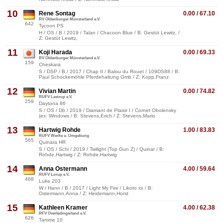
10
Rene Sontag
0.00 / 67.10
RV Oldenburger Münsterland e.V.
642
Tycoon PS
H / OS / B / 2019 / Talan / Chacoon Blue / B: Gestüt Lewitz, /
Z: Gestüt Lewitz,
11
Koji Harada
0.00 / 69.33
RV Oldenburger Münsterland e.V.
159
Cheskara
S / DSP / B / 2017 / Chap II / Balou du Rouet / 109DS88 / B:
Paul Schockemöhle Pferdehaltung Gmb / Z: Kopp,Franz
12
Vivian Martin
0.00 / 74.82
RUFV Lastrup e.V.
259
Daytona 86
S / OS / Db / 2019 / Diamant de Plaisir I / Cornet Obolensky
(ex: Windows / B: Stevens,Erich / Z: Stevens,Mario
13
Hartwig Rohde
1.00 / 83.83
RUFV Werlte u. Umgebung
565
Quinara HR
S / OS / Schi / 2019 / Twilight (Top Gun Z) / Quinar / B:
Rohde,Hartwig / Z: Rohde,Hartwig
14
Anna Ostermann
4.00 / 59.64
RUFV Lorup e.V.
468
Luke 203
W / Hann / B / 2017 / Light My Fire / Likoto xx / B:
Ostermann,Anna / Z: Heidemann,Horst
15
Kathleen Kramer
4.00 / 62.38
RFV Overledingerland e.V.
626
Tamme 10