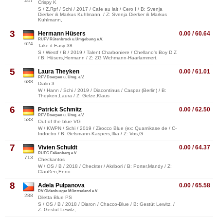
247
Crispy K
S / Z.Rpf / Schi / 2017 / Cafe au lait / Cero I / B: Svenja
Dierker & Markus Kuhlmann, / Z: Svenja Dierker & Markus
Kuhlmann,
3
Hermann Hüsers
0.00 / 60.64
RUFV Rütenbrock u.Umgebung e.V.
624
Take it Easy 38
S / Westf / B / 2019 / Talent Charboniere / Chellano's Boy D Z
/ B: Hüsers,Hermann / Z: ZG Wichmann-Haarlammert,
5
Laura Theyken
0.00 / 61.01
RFV Doerpen u. Umg. e.V.
688
Dialin 3
W / Hann / Schi / 2019 / Diacontinus / Caspar (Berlin) / B:
Theyken,Laura / Z: Gelze,Klaus
6
Patrick Schmitz
0.00 / 62.50
RFV Doerpen u. Umg. e.V.
533
Out of the blue VG
W / KWPN / Schi / 2019 / Zirocco Blue (ex: Quamikase de / C-
Indoctro / B: Gelsmann-Kaspers,Ilka / Z: Vos,G
7
Vivien Schuldt
0.00 / 64.37
RUFG Falkenberg e.V.
713
Checkantos
W / OS / B / 2018 / Checkter / Akribori / B: Porter,Mandy / Z:
Claußen,Enno
8
Adela Pulpanova
0.00 / 65.58
RV Oldenburger Münsterland e.V.
288
Diletta Blue PS
S / OS / B / 2018 / Diaron / Chacco-Blue / B: Gestüt Lewitz, /
Z: Gestüt Lewitz,