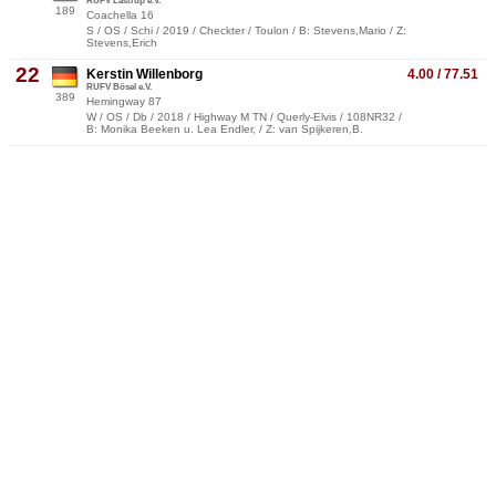
RUFV Lastrup e.V.
189
Coachella 16
S / OS / Schi / 2019 / Checkter / Toulon / B: Stevens,Mario / Z:
Stevens,Erich
22
Kerstin Willenborg
4.00 / 77.51
RUFV Bösel e.V.
389
Hemingway 87
W / OS / Db / 2018 / Highway M TN / Querly-Elvis / 108NR32 /
B: Monika Beeken u. Lea Endler, / Z: van Spijkeren,B.