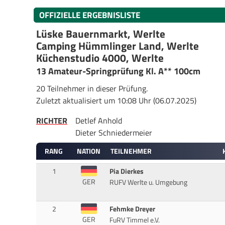
OFFIZIELLE ERGEBNISLISTE
Lüske Bauernmarkt, Werlte
Camping Hümmlinger Land, Werlte
Küchenstudio 4000, Werlte
13 Amateur-Springprüfung Kl. A** 100cm
20 Teilnehmer in dieser Prüfung.
Zuletzt aktualisiert um 10:08 Uhr (06.07.2025)
RICHTER
Detlef Anhold
Dieter Schniedermeier
RANG
NATION
TEILNEHMER
1
Pia Dierkes
GER
RUFV Werlte u. Umgebung
2
Fehmke Dreyer
GER
FuRV Timmel e.V.