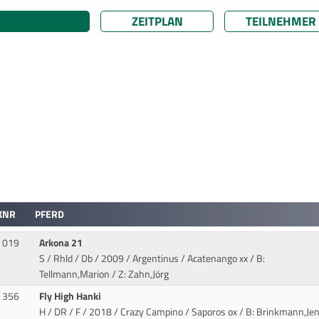
ZEITPLAN
TEILNEHMER
KNR
PFERD
019
Arkona 21
S / Rhld / Db / 2009 / Argentinus / Acatenango xx
/ B:
Tellmann,Marion / Z: Zahn,Jörg
356
Fly High Hanki
H / DR / F / 2018 / Crazy Campino / Saporos ox
/ B: Brinkmann,Jen