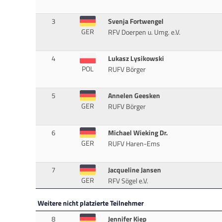
3
Svenja Fortwengel
GER
RFV Doerpen u. Umg. e.V.
4
Lukasz Lysikowski
POL
RUFV Börger
5
Annelen Geesken
GER
RUFV Börger
6
Michael Wieking Dr.
GER
RUFV Haren-Ems
7
Jacqueline Jansen
GER
RFV Sögel e.V.
Weitere nicht platzierte Teilnehmer
8
Jennifer Kiep