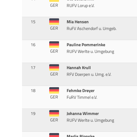
GER
RUFV Lorup e.V.
15
Mia Hensen
GER
RuFV Aschendorf u. Umgeb.
16
Pauline Pommerinke
GER
RUFV Werlte u. Umgebung
17
Hannah Krull
GER
RFV Doerpen u. Umg. e.V.
18
Fehmke Dreyer
GER
FuRV Timmel e.V.
19
Johanna Wimmer
GER
RUFV Werlte u. Umgebung
Marlis Blonske