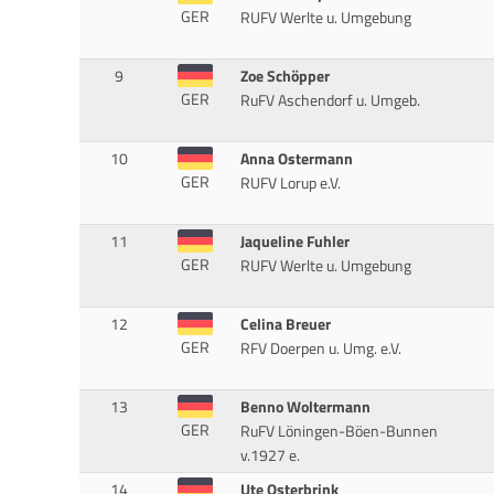
GER
RUFV Werlte u. Umgebung
9
Zoe Schöpper
GER
RuFV Aschendorf u. Umgeb.
10
Anna Ostermann
GER
RUFV Lorup e.V.
11
Jaqueline Fuhler
GER
RUFV Werlte u. Umgebung
12
Celina Breuer
GER
RFV Doerpen u. Umg. e.V.
13
Benno Woltermann
GER
RuFV Löningen-Böen-Bunnen
v.1927 e.
14
Ute Osterbrink