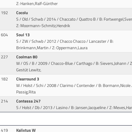
Z: Hanken,Ralf-Günther
192
Cocolu
S / Old / Schwb / 2014 / Chaccato / Quattro B
/ B: Fortwengel,Sven
Z: Moormann-Schmitz,Hendrik
604
Soul 13
S / ZW / Schwb / 2012 / Chacco Chacco / Lancaster
/ B:
Brinkmann,Martin / Z: Oppermann,Laura
227
Coolman 80
W / OS / B / 2009 / Chacco-Blue / Carthago
/ B: Sievers,Johann / Z
Gestüt Lewitz,
182
Clearround 3
W / Holst / Schi / 2008 / Clarimo / Contender
/ B: Bormann,Nicole /
Passig,Rita
214
Contessa 247
S / Holst / Db / 2013 / Lasino
/ B: Jansen,Jacqueline / Z: Meves,Ha
419
Kalixtus W