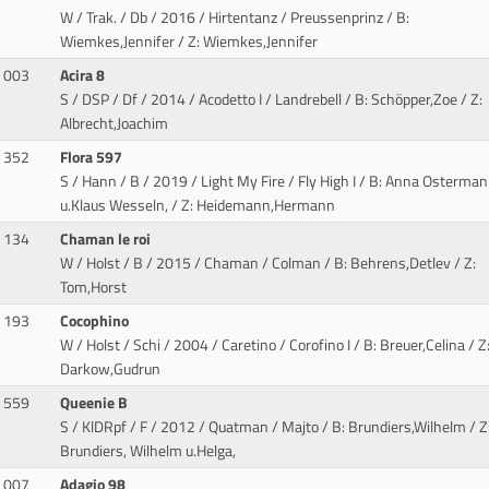
W / Trak. / Db / 2016 / Hirtentanz / Preussenprinz
/ B:
Wiemkes,Jennifer / Z: Wiemkes,Jennifer
003
Acira 8
S / DSP / Df / 2014 / Acodetto I / Landrebell
/ B: Schöpper,Zoe / Z:
Albrecht,Joachim
352
Flora 597
S / Hann / B / 2019 / Light My Fire / Fly High I
/ B: Anna Osterman
u.Klaus Wesseln, / Z: Heidemann,Hermann
134
Chaman le roi
W / Holst / B / 2015 / Chaman / Colman
/ B: Behrens,Detlev / Z:
Tom,Horst
193
Cocophino
W / Holst / Schi / 2004 / Caretino / Corofino I
/ B: Breuer,Celina / Z
Darkow,Gudrun
559
Queenie B
S / KlDRpf / F / 2012 / Quatman / Majto
/ B: Brundiers,Wilhelm / Z
Brundiers, Wilhelm u.Helga,
007
Adagio 98