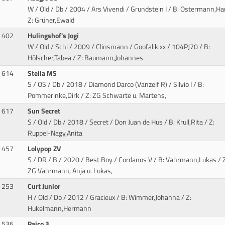
W / Old / Db / 2004 / Ars Vivendi / Grundstein I
/ B: Ostermann,Ha
Z: Grüner,Ewald
402
Hulingshof's Jogi
W / Old / Schi / 2009 / Clinsmann / Goofalik xx
/ 104PJ70 / B:
Hölscher,Tabea / Z: Baumann,Johannes
614
Stella MS
S / OS / Db / 2018 / Diamond Darco (Vanzelf R) / Silvio I
/ B:
Pommerinke,Dirk / Z: ZG Schwarte u. Martens,
617
Sun Secret
S / Old / Db / 2018 / Secret / Don Juan de Hus
/ B: Krull,Rita / Z:
Ruppel-Nagy,Anita
457
Lolypop ZV
S / DR / B / 2020 / Best Boy / Cordanos V
/ B: Vahrmann,Lukas / Z
ZG Vahrmann, Anja u. Lukas,
253
Curt Junior
H / Old / Db / 2012 / Gracieux
/ B: Wimmer,Johanna / Z:
Hukelmann,Hermann
536
Paico 3