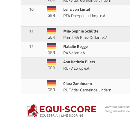
RUFV der Gemeinde Lindern
10
Lena von Lintel
GER
RFV Doerpen u. Umg. e.V.
11
Mia-Sophie Schütte
GER
PferdeSV Ems-Dollart e.V.
12
Natalie Rogge
GER
RV Völlen e.V.
Ann Kathrin Ellers
GER
RUFV Lorup e.V.
Clara Zandmann
GER
RUFV der Gemeinde Lindern
www.equi-score.com i
obliegt allein dem je