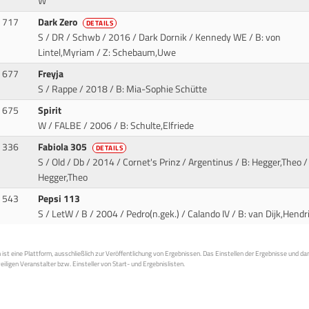
W
717
Dark Zero
DETAILS
S / DR / Schwb / 2016 / Dark Dornik / Kennedy WE
/ B: von
Lintel,Myriam / Z: Schebaum,Uwe
677
Freyja
S / Rappe / 2018
/ B: Mia-Sophie Schütte
675
Spirit
W / FALBE / 2006
/ B: Schulte,Elfriede
336
Fabiola 305
DETAILS
S / Old / Db / 2014 / Cornet's Prinz / Argentinus
/ B: Hegger,Theo /
Hegger,Theo
543
Pepsi 113
S / LetW / B / 2004 / Pedro(n.gek.) / Calando IV
/ B: van Dijk,Hendr
st eine Plattform, ausschließlich zur Veröffentlichung von Ergebnissen. Das Einstellen der Ergebnisse und da
weiligen Veranstalter bzw. Einsteller von Start- und Ergebnislisten.