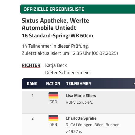
OFFIZIELLE ERGEBNISLISTE
Sixtus Apotheke, Werlte
Automobile Untiedt
16 Standard-Spring-WB 60cm
14 Teilnehmer in dieser Prüfung.
Zuletzt aktualisiert um 12:35 Uhr (06.07.2025)
RICHTER
Katja Beck
Dieter Schniedermeier
RANG
NATION
TEILNEHMER
1
Lisa Marie Ellers
GER
RUFV Lorup e.V.
2
Charlotte Sprehe
GER
RuFV Löningen-Böen-Bunnen
v.1927 e.