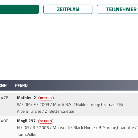
ZEITPLAN
TEILNEHMER
KNR
PFERD
476
Mathieu 2
DETAILS
W / DR / F / 2003 / Marck B.S. / Bokkesprong Czardas
/ B:
Albers,Juliane / Z: Betten,Sietse
490
Mogli 297
DETAILS
H / DR / R / 2005 / Munser II / Black Horse
/ B: Sprehe,Charlotte / 
Tonn,Volker