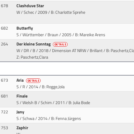
678
Clashduve Star
W / Schec / 2009
/ B: Charlotte Sprehe
682
Butterfly
S / Württember / Braun / 2005
/ B: Mareike Arens
264
Der kleine Sonntag
DETAILS
W / DR / B / 2018 / Dimension AT NRW / Brillant
/ B: Paschertz,Cla
Z: Paschertz,Clara
673
Aria
DETAILS
S / R / 2014
/ B: Rogge,Jola
681
Finale
S / Welsh B / Schim / 2011
/ B: Julia Bode
722
Jany
S / Schwa / 2014
/ B: Fenna Jürgens
753
Zaphir