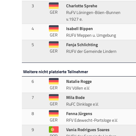
3
Charlotte Sprehe
GER
RuFV Löningen-Böen-Bunnen
v.1927 e.
4
Isabell Bippen
GER
RUFV Meppen u. Umgebung
5
Fenja Schlichting
GER
RUFV der Gemeinde Lindern
Weitere nicht platzierte Teilnehmer
6
Natalie Rogge
GER
RV Völlen e.V.
7
Mila Bode
GER
RuFC Dinklage e.V.
8
Fenna Jürgens
GER
RFV Edewecht-Portsloge e.V.
9
Vania Rodrigues Soares
POR