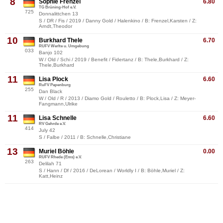
8
Sophie Frenzel
6.80
TG Brüning-Hof e.V.
725
Donnalittchen 13
S / DR / Fis / 2019 / Danny Gold / Halenkino / B: Frenzel,Karsten / Z:
Arndt,Theodor
10
Burkhard Thele
6.70
RUFV Werlte u. Umgebung
033
Banjo 102
W / Old / Schi / 2019 / Benefit / Fidertanz / B: Thele,Burkhard / Z:
Thele,Burkhard
11
Lisa Plock
6.60
RuFV Papenburg
255
Dan Black
W / Old / R / 2013 / Diamo Gold / Rouletto / B: Plock,Lisa / Z: Meyer-
Fangmann,Ulrike
11
Lisa Schnelle
6.60
RV Gehrde e.V.
414
July 42
S / Falbe / 2011 / B: Schnelle,Christiane
13
Muriel Böhle
0.00
RUFV Rhede (Ems) e.V.
263
Delilah 71
S / Hann / Df / 2016 / DeLorean / Worldly I / B: Böhle,Muriel / Z:
Katt,Heinz