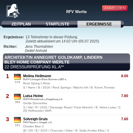
ANMELDEN
RFV Werlte
ZEITPLAN
STARTLISTE
ERGEBNISSE
Ergebnisse:
13 Teilnehmer in dieser Prüfung.
Zuletzt aktualisiert um 14:02 Uhr (05.07.2025)
Richter:
Jens Thormählen
Detlef Anhold
ARCHITEKTIN ANNEGRET GOLDKAMP, LINDERN
BLEY HOME COMPANY WERLTE
22 DRESSURPRÜFUNG KL.A**
1
Melina Hellmann
8.00
RuFV Löningen-Böen-Bunnen v.1927 e.
578
Rock Spring`s Rose
S / Hann / B / 2018 / Rock Springs / Matcho AA / B: Krone,Thomas
2
Luisa Heine
7.80
RUFV Rütenbrock u.Umgebung e.V.
384
Große Donnerfee
S / Old / R / 2020 / Dressage Royal / Fürst Heinrich / B: Heine,Luisa / Z:
ZG Holthausen GbR,
3
Solveigh Gruis
7.60
FRV Filsum u. Umgeb. e.V.
161
Chester Blue 3
W / OS / B / 2015 / Chaccato / Abke / B: Staib,Annika Elina / Z: