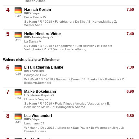
Thoben,Alfons
4
Hannah Korten
7.50
RUFV Börger
342
Feine Frieda W
S / Hann / R / 2018 / Fürstbischof / De Niro / B: Korten,Maike / Z:
Wester,Anne
5
Heike Hinders-Viètor
7.40
RUFV Tammingaburg e.V.
431
La Danza V
S / Hann / B / 2018 / Londontime / Fürst Heinrich / B: Hinders-
Viètor,Heike / Z: ZG Vietor u.Hinders-Vietor,
Weitere nicht platzierte Teilnehmer
6
Lisa Katharina Blanke
7.30
RUFV Haren-Ems
026
Baileys de Luxe
W / Westf / B / 2018 / Baccardi / Conen / B: Blanke,Lisa Katharina / Z:
Brokamp,Bernhard
7
Maike Bokelmann
6.90
FRV Filsum u. Umgeb. e.V.
353
Florencia Vespucci
S / Hann / R / 2019 / Floris Prince / Amerigo Vespucci xx / B:
Bokelmann,Maike / Z: Baumgarten,Andrea
8
Lea Westendorf
6.80
RUFV Börger
441
Landmann 57
W / Hann / Db / 2015 / Likoto xx / Sao Paulo / B: Westendorf,Jörg / Z:
Brinker,Thomas