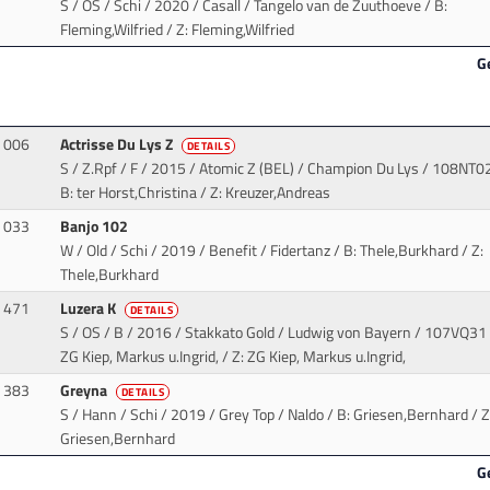
S / OS / Schi / 2020 / Casall / Tangelo van de Zuuthoeve
/ B:
Fleming,Wilfried / Z: Fleming,Wilfried
G
006
Actrisse Du Lys Z
DETAILS
S / Z.Rpf / F / 2015 / Atomic Z (BEL) / Champion Du Lys
/ 108NT02
B: ter Horst,Christina / Z: Kreuzer,Andreas
033
Banjo 102
W / Old / Schi / 2019 / Benefit / Fidertanz
/ B: Thele,Burkhard / Z:
Thele,Burkhard
471
Luzera K
DETAILS
S / OS / B / 2016 / Stakkato Gold / Ludwig von Bayern
/ 107VQ31 
ZG Kiep, Markus u.Ingrid, / Z: ZG Kiep, Markus u.Ingrid,
383
Greyna
DETAILS
S / Hann / Schi / 2019 / Grey Top / Naldo
/ B: Griesen,Bernhard / Z
Griesen,Bernhard
G