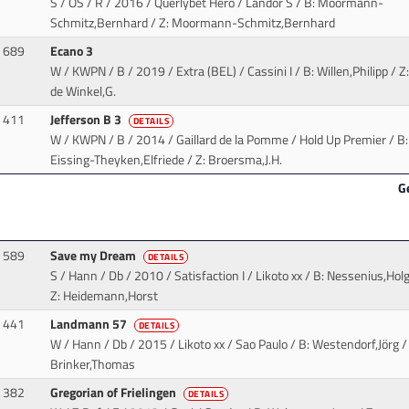
S / OS / R / 2016 / Querlybet Hero / Landor S
/ B: Moormann-
Schmitz,Bernhard / Z: Moormann-Schmitz,Bernhard
689
Ecano 3
W / KWPN / B / 2019 / Extra (BEL) / Cassini I
/ B: Willen,Philipp / Z
de Winkel,G.
411
Jefferson B 3
DETAILS
W / KWPN / B / 2014 / Gaillard de la Pomme / Hold Up Premier
/ B:
Eissing-Theyken,Elfriede / Z: Broersma,J.H.
G
589
Save my Dream
DETAILS
S / Hann / Db / 2010 / Satisfaction I / Likoto xx
/ B: Nessenius,Holg
Z: Heidemann,Horst
441
Landmann 57
DETAILS
W / Hann / Db / 2015 / Likoto xx / Sao Paulo
/ B: Westendorf,Jörg /
Brinker,Thomas
382
Gregorian of Frielingen
DETAILS