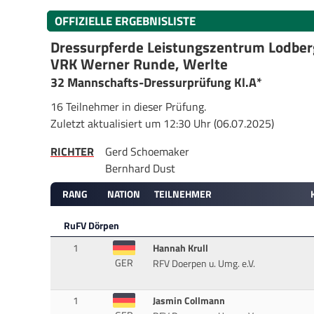
OFFIZIELLE ERGEBNISLISTE
Dressurpferde Leistungszentrum Lodbe
VRK Werner Runde, Werlte
32 Mannschafts-Dressurprüfung Kl.A*
16 Teilnehmer in dieser Prüfung.
Zuletzt aktualisiert um 12:30 Uhr (06.07.2025)
RICHTER
Gerd Schoemaker
Bernhard Dust
RANG
NATION
TEILNEHMER
RuFV Dörpen
1
Hannah Krull
GER
RFV Doerpen u. Umg. e.V.
1
Jasmin Collmann