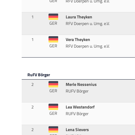
GER
RFV Doerpen u. Umg. e.V.
1
Laura Theyken
GER
RFV Doerpen u. Umg. e.V.
1
Vera Theyken
GER
RFV Doerpen u. Umg. e.V.
RuFV Börger
2
Merle Nessenius
GER
RUFV Börger
2
Lea Westendorf
GER
RUFV Börger
2
Lena Sievers