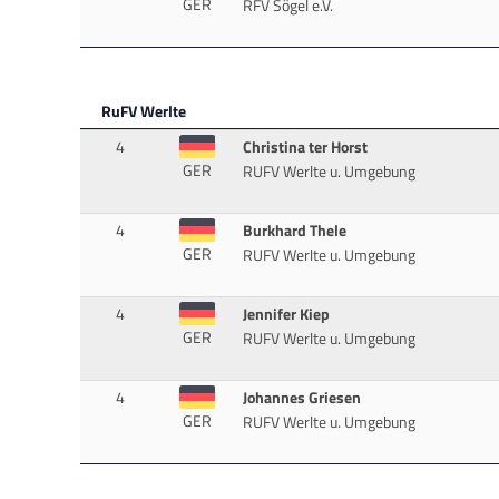
GER
RFV Sögel e.V.
RuFV Werlte
4
Christina ter Horst
GER
RUFV Werlte u. Umgebung
4
Burkhard Thele
GER
RUFV Werlte u. Umgebung
4
Jennifer Kiep
GER
RUFV Werlte u. Umgebung
4
Johannes Griesen
GER
RUFV Werlte u. Umgebung