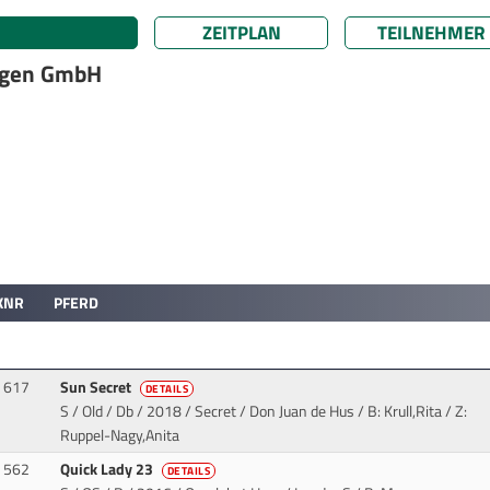
ZEITPLAN
TEILNEHMER
rgen GmbH
KNR
PFERD
617
Sun Secret
DETAILS
S / Old / Db / 2018 / Secret / Don Juan de Hus
/ B: Krull,Rita / Z:
Ruppel-Nagy,Anita
562
Quick Lady 23
DETAILS