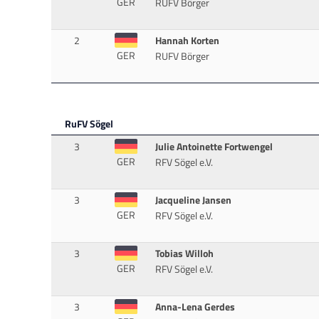
GER
RUFV Börger
2
Hannah Korten
GER
RUFV Börger
RuFV Sögel
3
Julie Antoinette Fortwengel
GER
RFV Sögel e.V.
3
Jacqueline Jansen
GER
RFV Sögel e.V.
3
Tobias Willoh
GER
RFV Sögel e.V.
3
Anna-Lena Gerdes