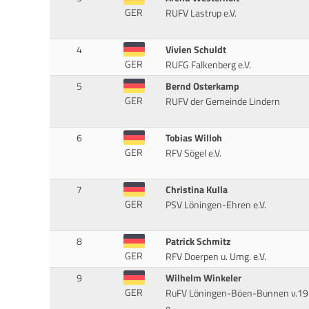
GER
RUFV Lastrup e.V.
4
Vivien Schuldt
GER
RUFG Falkenberg e.V.
5
Bernd Osterkamp
GER
RUFV der Gemeinde Lindern
6
Tobias Willoh
GER
RFV Sögel e.V.
7
Christina Kulla
GER
PSV Löningen-Ehren e.V.
8
Patrick Schmitz
GER
RFV Doerpen u. Umg. e.V.
9
Wilhelm Winkeler
GER
RuFV Löningen-Böen-Bunnen v.1
e.