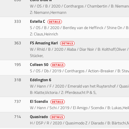
W / OS / B / 2020 / Conthargos / Chambertin / B: Niema
Z: Niemann,Hermann
333
Estella C
DETAILS
S / OS / B / 2020 / Bentley van de Heffinck / Shine On / 
Z: Claus,Heinrich
363
FS Amazing Karl
DETAILS
W / Rhld / B / 2020 / Alaba / Diar Noir / B: Kolthoff,Oliver
Stücker,
195
Colleen 50
DETAILS
S / OS / Db / 2019 / Conthargos / Action-Breaker / B: Stev
318
Eddington 6
W / Hann / F / 2020 / Emerald van het Ruytershof / Quas
B: Klatte,Victoria / Z: Pferdezucht P & S,
737
El Scendix
DETAILS
W / Hann / Schi / 2019 / El Amigo / Scendix / B: Lukas,Hei
714
Quasirado
DETAILS
H / DSP / R / 2020 / Quasimodo Z / Diarado / B: Bärtschi,