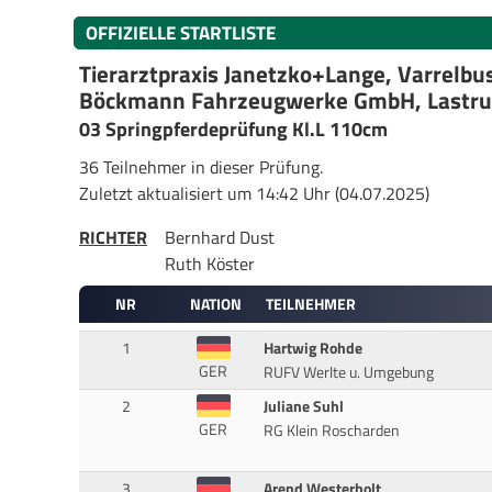
OFFIZIELLE STARTLISTE
Tierarztpraxis Janetzko+Lange, Varrelbu
Böckmann Fahrzeugwerke GmbH, Lastr
03 Springpferdeprüfung Kl.L 110cm
36 Teilnehmer in dieser Prüfung.
Zuletzt aktualisiert um 14:42 Uhr (04.07.2025)
RICHTER
Bernhard Dust
Ruth Köster
NR
NATION
TEILNEHMER
1
Hartwig Rohde
GER
RUFV Werlte u. Umgebung
2
Juliane Suhl
GER
RG Klein Roscharden
3
Arend Westerholt