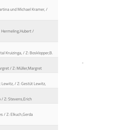
artina und Michael Kramer, /
B: Hermeling,Hubert /
tal Kruizinga, / Z: Bosklopper,B.
argret / Z: Müller,Margret
Lewitz, / Z: Gestüt Lewitz,
 / Z: Stevens,Erich
es / Z: Elkuch,Gerda