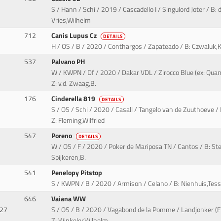
S / Hann / Schi / 2019 / Cascadello I / Singulord Joter / B: 
Vries,Wilhelm
712
Canis Lupus Cz
DETAILS
H / OS / B / 2020 / Conthargos / Zapateado / B: Czwaluk,Ki
537
Palvano PH
W / KWPN / Df / 2020 / Dakar VDL / Zirocco Blue (ex: Quam
Z: v.d. Zwaag,B.
176
Cinderella 819
DETAILS
S / OS / Schi / 2020 / Casall / Tangelo van de Zuuthoeve / 
Z: Fleming,Wilfried
547
Poreno
DETAILS
W / OS / F / 2020 / Poker de Mariposa TN / Cantos / B: S
Spijkeren,B.
541
Penelopy Pitstop
S / KWPN / B / 2020 / Armison / Celano / B: Nienhuis,Tess
646
Vaiana WW
927
S / OS / B / 2020 / Vagabond de la Pomme / Landjonker (Fr
Z: Winkeler,Wilhelm