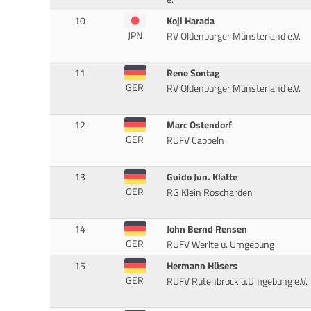
10
Koji Harada
JPN
RV Oldenburger Münsterland e.V.
11
Rene Sontag
GER
RV Oldenburger Münsterland e.V.
12
Marc Ostendorf
GER
RUFV Cappeln
13
Guido Jun. Klatte
GER
RG Klein Roscharden
14
John Bernd Rensen
GER
RUFV Werlte u. Umgebung
15
Hermann Hüsers
GER
RUFV Rütenbrock u.Umgebung e.V.