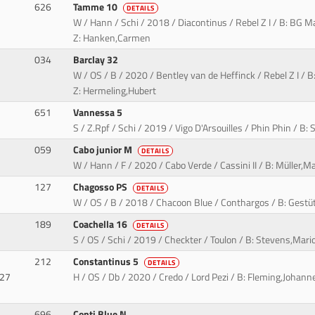
626
Tamme 10
DETAILS
W / Hann / Schi / 2018 / Diacontinus / Rebel Z I / B: BG M
Z: Hanken,Carmen
034
Barclay 32
W / OS / B / 2020 / Bentley van de Heffinck / Rebel Z I / 
Z: Hermeling,Hubert
651
Vannessa 5
S / Z.Rpf / Schi / 2019 / Vigo D'Arsouilles / Phin Phin / B: S
059
Cabo junior M
DETAILS
W / Hann / F / 2020 / Cabo Verde / Cassini II / B: Müller,M
127
Chagosso PS
DETAILS
W / OS / B / 2018 / Chacoon Blue / Conthargos / B: Gestüt 
189
Coachella 16
DETAILS
S / OS / Schi / 2019 / Checkter / Toulon / B: Stevens,Mario
212
Constantinus 5
DETAILS
927
H / OS / Db / 2020 / Credo / Lord Pezi / B: Fleming,Johann
696
Conti Blue N