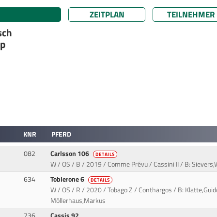
ZEITPLAN
TEILNEHMER
sch
up
KNR
PFERD
082
Carlsson 106
DETAILS
W / OS / B / 2019 / Comme Prévu / Cassini II / B: Sievers,W
634
Toblerone 6
DETAILS
W / OS / R / 2020 / Tobago Z / Conthargos / B: Klatte,Guid
Möllerhaus,Markus
736
Cassis 92