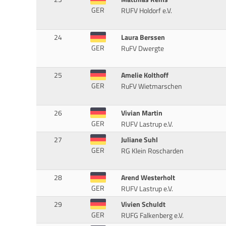
GER
RUFV Holdorf e.V.
24
Laura Berssen
GER
RuFV Dwergte
25
Amelie Kolthoff
GER
RuFV Wietmarschen
26
Vivian Martin
GER
RUFV Lastrup e.V.
27
Juliane Suhl
GER
RG Klein Roscharden
28
Arend Westerholt
GER
RUFV Lastrup e.V.
29
Vivien Schuldt
GER
RUFG Falkenberg e.V.