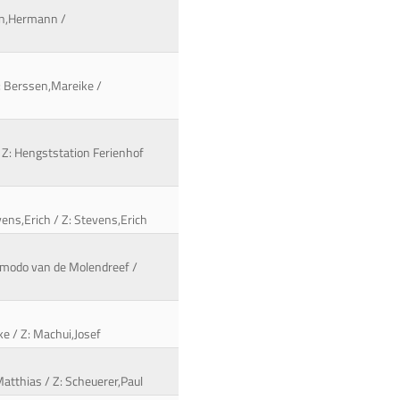
nn,Hermann /
B: Berssen,Mareike /
 / Z: Hengststation Ferienhof
ens,Erich / Z: Stevens,Erich
imodo van de Molendreef /
ke / Z: Machui,Josef
Matthias / Z: Scheuerer,Paul