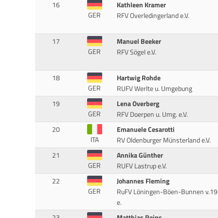
16
Kathleen Kramer
GER
RFV Overledingerland e.V.
17
Manuel Beeker
GER
RFV Sögel e.V.
18
Hartwig Rohde
GER
RUFV Werlte u. Umgebung
19
Lena Overberg
GER
RFV Doerpen u. Umg. e.V.
20
Emanuele Cesarotti
ITA
RV Oldenburger Münsterland e.V.
21
Annika Günther
GER
RUFV Lastrup e.V.
22
Johannes Fleming
GER
RuFV Löningen-Böen-Bunnen v.1
e.
23
Matthias Reins