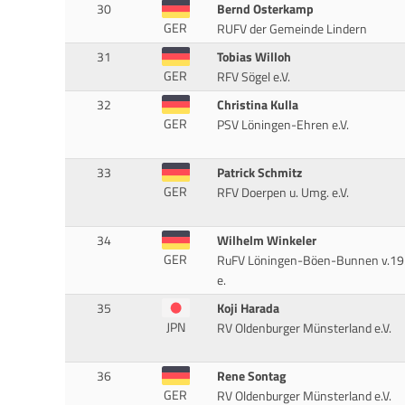
30
Bernd Osterkamp
GER
RUFV der Gemeinde Lindern
31
Tobias Willoh
GER
RFV Sögel e.V.
32
Christina Kulla
GER
PSV Löningen-Ehren e.V.
33
Patrick Schmitz
GER
RFV Doerpen u. Umg. e.V.
34
Wilhelm Winkeler
GER
RuFV Löningen-Böen-Bunnen v.1
e.
35
Koji Harada
JPN
RV Oldenburger Münsterland e.V.
36
Rene Sontag
GER
RV Oldenburger Münsterland e.V.