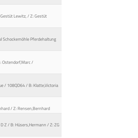
 Gestüt Lewitz, / Z: Gestüt
aul Schockemöhle Pferdehaltung
B: Ostendorf,Marc /
e / 108QD64 / B: Klatte,Victoria
rnhard / Z: Rensen,Bernhard
y D Z / B: Hüsers,Hermann / Z: ZG