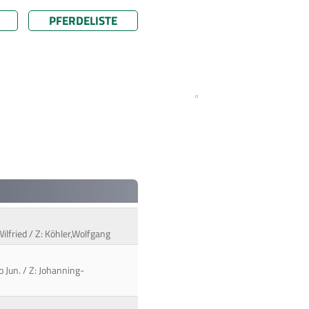
PFERDELISTE
ilfried / Z: Köhler,Wolfgang
o Jun. / Z: Johanning-