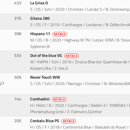
433
La Grise O
S / OS / Schi / 2020 / Christian / Landor S / B: Osterkam
376
Gitana 280
S / OS / F / 2019 / Conthargos / Lordanos / B: Döller,Arnold
398
Hispano 11
DETAILS
W / OS / B / 2020 / Highway M TN / Latour VDM / B: Stev
Spijkeren,B.
533
Out of the blue VG
DETAILS
W / KWPN / Schi / 2019 / Zirocco Blue (ex: Quamikase de 
Kaspers,Ilka / Z: Vos,G
509
Never Touch WW
927
S / OS / Schi / 2020 / Nartago / Christian / B: Winkeler,Wi
744
Conthadini
DETAILS
H / Holst / B / 2020 / Conthargos / Baldini II / 109BS83 
Pferdehaltung Gmb / Z: Fielmann,Günther
200
Conbalu Blue PS
DETAILS
H / OS / F / 2018 / Continental Blue / Baloubet du Rouet / 