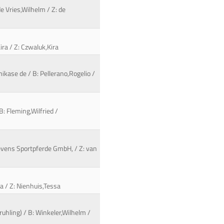
de Vries,Wilhelm / Z: de
ra / Z: Czwaluk,Kira
ikase de / B: Pellerano,Rogelio /
B: Fleming,Wilfried /
tevens Sportpferde GmbH, / Z: van
a / Z: Nienhuis,Tessa
uhling) / B: Winkeler,Wilhelm /