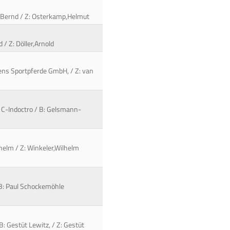
p,Bernd / Z: Osterkamp,Helmut
 / Z: Döller,Arnold
ens Sportpferde GmbH, / Z: van
/ C-Indoctro / B: Gelsmann-
lhelm / Z: Winkeler,Wilhelm
/ B: Paul Schockemöhle
B: Gestüt Lewitz, / Z: Gestüt