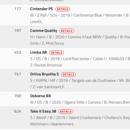
177
Cintender PS
DETAILS
W / Z.Rpf / Schi / 2019 / Continental Blue / Nintender / B:
Lewitz,
197
Comme Quality
DETAILS
H / Hann / B / 2020 / Comme il faut NRW / Quality / B: P
Gmb / Z: Pfeil,Tessa
453
Limba AR
DETAILS
S / OS / B / 2018 / Lord Pezi Junior / Calido I / 109AL03 / 
Z: Recker,Antonius
741
Orlina Bryolita S
DETAILS
S / KWPN / Hlf / 2019 / Tangelo van de Zuuthoeve / Mr. Blu
/ Z: van Santvoort,F.
700
Osborne BR
W / OS / B / 2020 / Ogano Sitte / Canoso / B: Rensen,Be
624
Take it Easy 38
DETAILS
S / Westf / B / 2019 / Talent Charboniere / Chellano's Bo
Wichmann-Haarlammert,