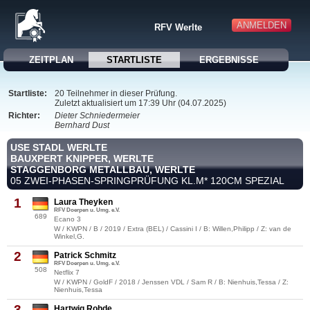
ANMELDEN
RFV Werlte
ZEITPLAN
STARTLISTE
ERGEBNISSE
Startliste:
20 Teilnehmer in dieser Prüfung.
Zuletzt aktualisiert um 17:39 Uhr (04.07.2025)
Richter:
Dieter Schniedermeier
Bernhard Dust
USE STADL WERLTE
BAUXPERT KNIPPER, WERLTE
STAGGENBORG METALLBAU, WERLTE
05 ZWEI-PHASEN-SPRINGPRÜFUNG KL.M* 120CM SPEZIAL
1
Laura Theyken
RFV Doerpen u. Umg. e.V.
689
Ecano 3
W / KWPN / B / 2019 / Extra (BEL) / Cassini I / B: Willen,Philipp / Z: van de
Winkel,G.
2
Patrick Schmitz
RFV Doerpen u. Umg. e.V.
508
Netflix 7
W / KWPN / GoldF / 2018 / Jenssen VDL / Sam R / B: Nienhuis,Tessa / Z:
Nienhuis,Tessa
3
Hartwig Rohde