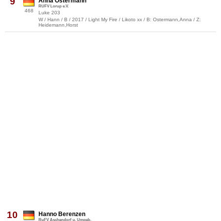
9
Anna Ostermann
RUFV Lorup e.V.
468
Luke 203
W / Hann / B / 2017 / Light My Fire / Likoto xx / B: Ostermann,Anna / Z:
Heidemann,Horst
10
Hanno Berenzen
RuFV Aschendorf u. Umgeb.