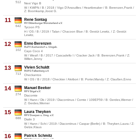
512
Next Vigo B
W / KWPN / B / 2018 / Vigo D'Arsouilles / Heartbreaker / B: Berenzen,Frank /
Z: Boomkamp,Joost G.
11
Rene Sontag
RV Oldenburger Münsterland e.V.
642
Tycoon PS
H / OS / B / 2019 / Talan / Chacoon Blue / B: Gestüt Lewitz, / Z: Gestüt
Lewitz,
12
Enno Berenzen
RuFV Aschendorf u. Umgeb.
102
Cayo Coco 4
W / Westf / B / 2017 / Cascadello I / Cracker Jack / B: Berenzen,Frank / Z:
Willen,Jenny
13
Vivien Schuldt
RUFG Falkenberg e.V.
713
Checkantos
W / OS / B / 2018 / Checkter / Akribori / B: Porter,Mandy / Z: Claußen,Enno
14
Manuel Beeker
RFV Sögel e.V.
274
Diacomte
W / Hann / Db / 2019 / Diacontinus / Comte / 109EP59 / B: Gerdes,Werner /
Z: Gerdes,Werner
15
Laura Theyken
RFV Doerpen u. Umg. e.V.
688
Dialin 3
W / Hann / Schi / 2019 / Diacontinus / Caspar (Berlin) / B: Theyken,Laura / Z:
Gelze,Klaus
16
Patrick Schmitz