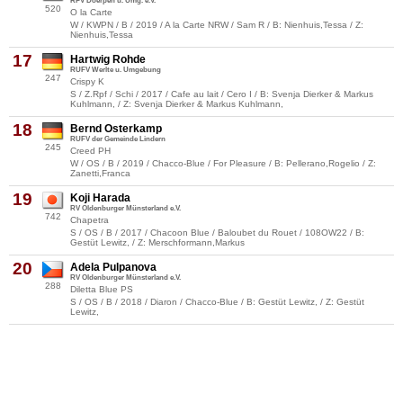
RFV Doerpen u. Umg. e.V.
520
O la Carte
W / KWPN / B / 2019 / A la Carte NRW / Sam R / B: Nienhuis,Tessa / Z:
Nienhuis,Tessa
17
Hartwig Rohde
RUFV Werlte u. Umgebung
247
Crispy K
S / Z.Rpf / Schi / 2017 / Cafe au lait / Cero I / B: Svenja Dierker & Markus
Kuhlmann, / Z: Svenja Dierker & Markus Kuhlmann,
18
Bernd Osterkamp
RUFV der Gemeinde Lindern
245
Creed PH
W / OS / B / 2019 / Chacco-Blue / For Pleasure / B: Pellerano,Rogelio / Z:
Zanetti,Franca
19
Koji Harada
RV Oldenburger Münsterland e.V.
742
Chapetra
S / OS / B / 2017 / Chacoon Blue / Baloubet du Rouet / 108OW22 / B:
Gestüt Lewitz, / Z: Merschformann,Markus
20
Adela Pulpanova
RV Oldenburger Münsterland e.V.
288
Diletta Blue PS
S / OS / B / 2018 / Diaron / Chacco-Blue / B: Gestüt Lewitz, / Z: Gestüt
Lewitz,