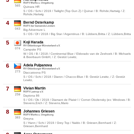
RUFV Werlte u. Umgebung
565
Quinara HR
S / OS / Schi / 2019 / Twilight (Top Gun Z) / Quinar / B: Rohde,Hartwig / Z:
Rohde,Hartwig
4
Bernd Osterkamp
RUFV der Gemeinde Lindern
043
Big Adventure L
S / OS / Df / 2018 / Big Star / Argentinus / B: Lübbers,Britta / Z: Lübbers,Britta
5
Koji Harada
RV Oldenburger Münsterland e.V.
074
Campsite PS
W / OS / B / 2018 / Continental Blue / Eldorado van de Zeshoek / B: Michaels
& Beerbaum GmbH, / Z: Gestüt Lewitz,
6
Adela Pulpanova
RV Oldenburger Münsterland e.V.
273
Diaccatoona PS
S / OS / Schi / 2018 / Diaron / Chacco-Blue / B: Gestüt Lewitz, / Z: Gestüt
Lewitz,
7
Vivian Martin
RUFV Lastrup e.V.
259
Daytona 86
S / OS / Db / 2019 / Diamant de Plaisir I / Cornet Obolensky (ex: Windows / B:
Stevens,Erich / Z: Stevens,Mario
8
Johannes Griesen
RUFV Werlte u. Umgebung
383
Greyna
S / Hann / Schi / 2019 / Grey Top / Naldo / B: Griesen,Bernhard / Z:
Griesen,Bernhard