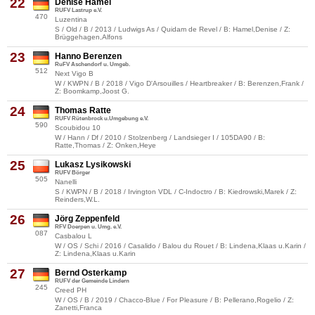
22
Denise Hamel
RUFV Lastrup e.V.
470
Luzentina
S / Old / B / 2013 / Ludwigs As / Quidam de Revel / B: Hamel,Denise / Z:
Brüggehagen,Alfons
23
Hanno Berenzen
RuFV Aschendorf u. Umgeb.
512
Next Vigo B
W / KWPN / B / 2018 / Vigo D'Arsouilles / Heartbreaker / B: Berenzen,Frank /
Z: Boomkamp,Joost G.
24
Thomas Ratte
RUFV Rütenbrock u.Umgebung e.V.
590
Scoubidou 10
W / Hann / Df / 2010 / Stolzenberg / Landsieger I / 105DA90 / B:
Ratte,Thomas / Z: Onken,Heye
25
Lukasz Lysikowski
RUFV Börger
505
Nanelli
S / KWPN / B / 2018 / Irvington VDL / C-Indoctro / B: Kiedrowski,Marek / Z:
Reinders,W.L.
26
Jörg Zeppenfeld
RFV Doerpen u. Umg. e.V.
087
Casbalou L
W / OS / Schi / 2016 / Casalido / Balou du Rouet / B: Lindena,Klaas u.Karin /
Z: Lindena,Klaas u.Karin
27
Bernd Osterkamp
RUFV der Gemeinde Lindern
245
Creed PH
W / OS / B / 2019 / Chacco-Blue / For Pleasure / B: Pellerano,Rogelio / Z:
Zanetti,Franca