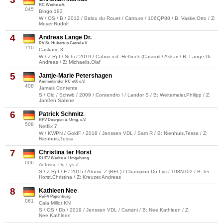
RC Werlte e.V.
045
Bingo 193
W / OS / B / 2012 / Balou du Rouet / Canturo / 106QP88 / B: Vaske,Otto / Z:
Meyer,Rudolf
4
Andreas Lange Dr.
RV St. Hubertus Garrel e.V.
710
Caskario 3
W / Z.Rpf / Schi / 2019 / Cabrio v.d. Heffinck (Cassioli / Askari / B: Lange,Dr.
Andreas / Z: Michaelis,Olaf
5
Jantje-Marie Petershagen
Ammerländer RC v.06 e.V.
408
Jamais Contente
S / Old / Schwb / 2009 / Contendro I / Landor S / B: Weitemeier,Philipp / Z:
Janßen,Sabine
6
Patrick Schmitz
RFV Doerpen u. Umg. e.V.
508
Netflix 7
W / KWPN / GoldF / 2018 / Jenssen VDL / Sam R / B: Nienhuis,Tessa / Z:
Nienhuis,Tessa
7
Christina ter Horst
RUFV Werlte u. Umgebung
006
Actrisse Du Lys Z
S / Z.Rpf / F / 2015 / Atomic Z (BEL) / Champion Du Lys / 108NT02 / B: ter
Horst,Christina / Z: Kreuzer,Andreas
8
Kathleen Nee
RuFV Papenburg
061
Cala Millor KN
S / OS / Db / 2019 / Jenssen VDL / Cartani / B: Nee,Kathleen / Z:
Nee,Kathleen