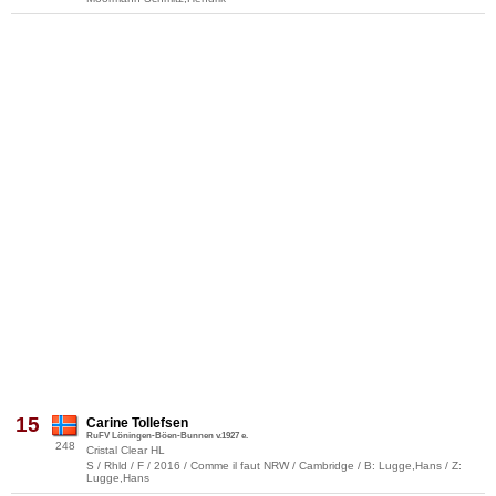
15
Carine Tollefsen
RuFV Löningen-Böen-Bunnen v.1927 e.
248
Cristal Clear HL
S / Rhld / F / 2016 / Comme il faut NRW / Cambridge / B: Lugge,Hans / Z:
Lugge,Hans