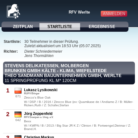
RFV Werlte
ANMELDEN
ZEITPLAN
STARTLISTE
ERGEBNISSE
Startliste:
30 Teilnehmer in dieser Prüfung.
Zuletzt aktualisiert um 18:53 Uhr (05.07.2025)
Richter:
Dieter Schniedermeier
Jens Thormählen
STEVENS DELIKATESSEN, MOLBERGEN
BRUNKEN GMBH KÄLTE - KLIMA, WIEFELSTEDE
THEO SANDMANN BAUUNTERNEHMEN GMBH, WERLTE
11 SPRINGPRÜFUNG KL.M* 120CM
1
Lukasz Lysikowski
RUFV Börger
671
Zirocco's Blue Oak
W / DSP / B / 2016 / Zirocco Blue (ex: Quamikase de / Andiamo Z / B: Müller-
Ricken,Ruth / Z: Schäfer,Stefan
2
Jörg Zeppenfeld
RFV Doerpen u. Umg. e.V.
042
Bexx
W / KWPN / B / 2013 / Big Star JR K Z / Clinton / B: Fortwengel,Dietmar / Z:
Brand,H.
3
Christian Markus