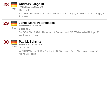
28
Andreas Lange Dr.
RV St. Hubertus Garrel e.V.
711
Olé Olé L
S / DSP / F / 2018 / Ogano / Acorado I / B: Lange,Dr. Andreas / Z: Lange,Dr.
Andreas
29
Jantje-Marie Petershagen
Ammerländer RC v.06 e.V.
603
Soledad 3
S / OS / Db / 2014 / Hirtentanz / Contendro I / B: Weitemeier,Philipp / Z:
Weitemeier,Philipp
30
Patrick Schmitz
RFV Doerpen u. Umg. e.V.
520
O la Carte
W / KWPN / B / 2019 / A la Carte NRW / Sam R / B: Nienhuis,Tessa / Z:
Nienhuis,Tessa