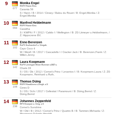
9
Monika Engel
RUFV Haren-Ems
077
Caramia 56
S / Hann / B / 2014 / Cinsey / Balou du Rouet / B: Engel,Monika / Z:
Engel,Monika
10
Manfred Hebbelmann
RUFV Haren-Ems
094
Cassitha
S / KWPN / F / 2012 / Calido I / Wellington / B: ZG Litmeyer u.Hebbelmann, /
Z: Hippocrene BV,
11
Enno Berenzen
RuFV Aschendorf u. Umgeb.
102
Cayo Coco 4
W / Westf / B / 2017 / Cascadello I / Cracker Jack / B: Berenzen,Frank / Z:
Willen,Jenny
12
Laura Koopmann
RuFV Löningen-Böen-Bunnen v.1927 e.
142
Charis 33
S / OS / Db / 2012 / Cornet's Prinz / Levantos I / B: Koopmann,Laura / Z: ZG
Koopmann, Reinhard u.Ruth,
13
Thomas Düing
RUFV Haselünne u.Umgb. e.V.
108
Ceres D
S / OS / Schi / 2017 / Cellestial / Paramount / B: Düing,Bernd / Z:
Düing,Bernd
14
Johannes Zeppenfeld
RFV Doerpen u. Umg. e.V.
238
Cornet's Sunshine
W / Old / B / 2012 / Cornet's Prinz / Quattro B / B: Tammen,Michaela / Z:
Moormann-Schmitz,Hendrik