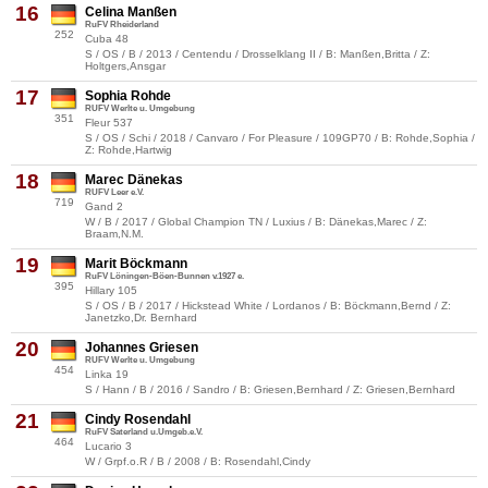
16
Celina Manßen
RuFV Rheiderland
252
Cuba 48
S / OS / B / 2013 / Centendu / Drosselklang II / B: Manßen,Britta / Z:
Holtgers,Ansgar
17
Sophia Rohde
RUFV Werlte u. Umgebung
351
Fleur 537
S / OS / Schi / 2018 / Canvaro / For Pleasure / 109GP70 / B: Rohde,Sophia /
Z: Rohde,Hartwig
18
Marec Dänekas
RUFV Leer e.V.
719
Gand 2
W / B / 2017 / Global Champion TN / Luxius / B: Dänekas,Marec / Z:
Braam,N.M.
19
Marit Böckmann
RuFV Löningen-Böen-Bunnen v.1927 e.
395
Hillary 105
S / OS / B / 2017 / Hickstead White / Lordanos / B: Böckmann,Bernd / Z:
Janetzko,Dr. Bernhard
20
Johannes Griesen
RUFV Werlte u. Umgebung
454
Linka 19
S / Hann / B / 2016 / Sandro / B: Griesen,Bernhard / Z: Griesen,Bernhard
21
Cindy Rosendahl
RuFV Saterland u.Umgeb.e.V.
464
Lucario 3
W / Grpf.o.R / B / 2008 / B: Rosendahl,Cindy