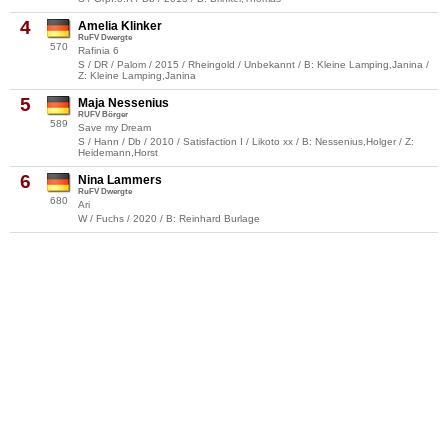
4
Amelia Klinker
RuFV Dwergte
570
Rafinia 6
S / DR / Palom / 2015 / Rheingold / Unbekannt / B: Kleine Lamping,Janina /
Z: Kleine Lamping,Janina
5
Maja Nessenius
RUFV Börger
589
Save my Dream
S / Hann / Db / 2010 / Satisfaction I / Likoto xx / B: Nessenius,Holger / Z:
Heidemann,Horst
6
Nina Lammers
RuFV Dwergte
680
Ari
W / Fuchs / 2020 / B: Reinhard Burlage