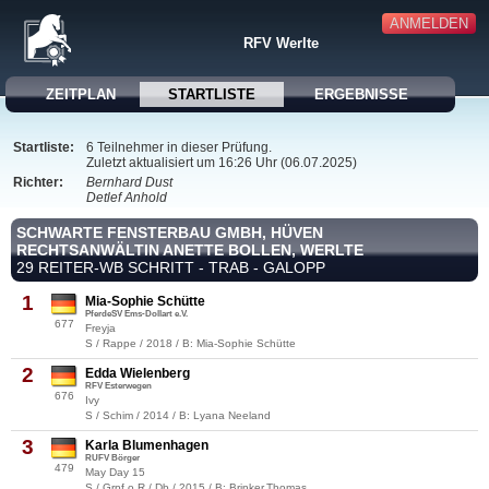
ANMELDEN
RFV Werlte
ZEITPLAN
STARTLISTE
ERGEBNISSE
Startliste:
6 Teilnehmer in dieser Prüfung.
Zuletzt aktualisiert um 16:26 Uhr (06.07.2025)
Richter:
Bernhard Dust
Detlef Anhold
SCHWARTE FENSTERBAU GMBH, HÜVEN
RECHTSANWÄLTIN ANETTE BOLLEN, WERLTE
29 REITER-WB SCHRITT - TRAB - GALOPP
1
Mia-Sophie Schütte
PferdeSV Ems-Dollart e.V.
677
Freyja
S / Rappe / 2018 / B: Mia-Sophie Schütte
2
Edda Wielenberg
RFV Esterwegen
676
Ivy
S / Schim / 2014 / B: Lyana Neeland
3
Karla Blumenhagen
RUFV Börger
479
May Day 15
S / Grpf.o.R / Db / 2015 / B: Brinker,Thomas