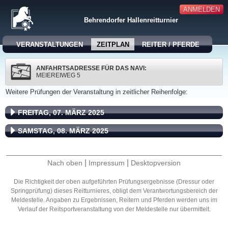
ANMELDEN
Behrendorfer Hallenreitturnier
VERANSTALTUNGEN
ZEITPLAN
REITER / PFERDE
ANFAHRTSADRESSE FÜR DAS NAVI:
MEIEREIWEG 5
Weitere Prüfungen der Veranstaltung in zeitlicher Reihenfolge:
FREITAG, 07. MÄRZ 2025
SAMSTAG, 08. MÄRZ 2025
|
|
Nach oben
Impressum
Desktopversion
Die Richtigkeit der oben aufgeführten Prüfungsergebnisse (Dressur oder
Springprüfung) dieses Reitturnieres, obligt dem Verantwortungsbereich der
Meldestelle. Angaben zu Ergebnissen, Reitern und Pferden werden uns im
Verlauf der Reitsportveranstaltung von der Meldestelle nur übermittelt.