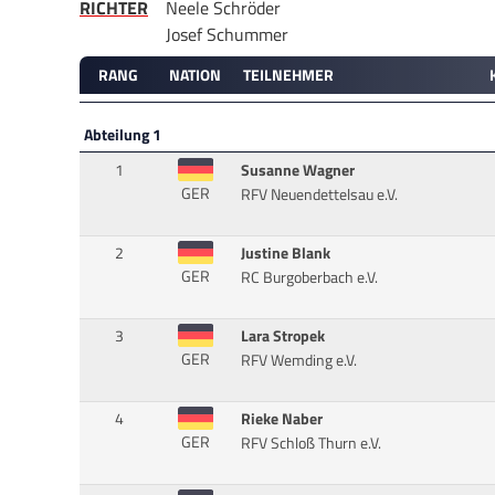
RICHTER
Neele Schröder
Josef Schummer
RANG
NATION
TEILNEHMER
Abteilung 1
1
Susanne Wagner
GER
RFV Neuendettelsau e.V.
2
Justine Blank
GER
RC Burgoberbach e.V.
3
Lara Stropek
GER
RFV Wemding e.V.
4
Rieke Naber
GER
RFV Schloß Thurn e.V.