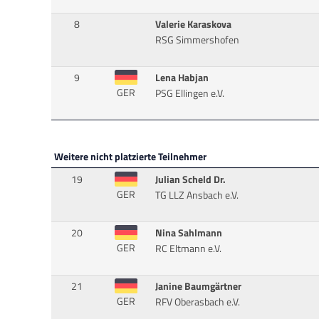
8
Valerie Karaskova
RSG Simmershofen
9
Lena Habjan
GER
PSG Ellingen e.V.
Weitere nicht platzierte Teilnehmer
19
Julian Scheld Dr.
GER
TG LLZ Ansbach e.V.
20
Nina Sahlmann
GER
RC Eltmann e.V.
21
Janine Baumgärtner
GER
RFV Oberasbach e.V.