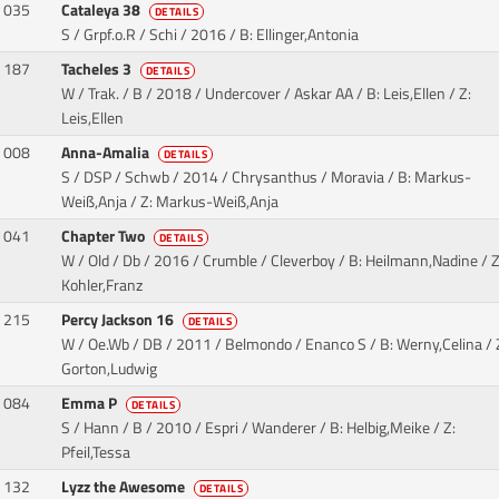
035
Cataleya 38
DETAILS
S / Grpf.o.R / Schi / 2016
/ B: Ellinger,Antonia
187
Tacheles 3
DETAILS
W / Trak. / B / 2018 / Undercover / Askar AA
/ B: Leis,Ellen / Z:
Leis,Ellen
008
Anna-Amalia
DETAILS
S / DSP / Schwb / 2014 / Chrysanthus / Moravia
/ B: Markus-
Weiß,Anja / Z: Markus-Weiß,Anja
041
Chapter Two
DETAILS
W / Old / Db / 2016 / Crumble / Cleverboy
/ B: Heilmann,Nadine / Z
Kohler,Franz
215
Percy Jackson 16
DETAILS
W / Oe.Wb / DB / 2011 / Belmondo / Enanco S
/ B: Werny,Celina / 
Gorton,Ludwig
084
Emma P
DETAILS
S / Hann / B / 2010 / Espri / Wanderer
/ B: Helbig,Meike / Z:
Pfeil,Tessa
132
Lyzz the Awesome
DETAILS