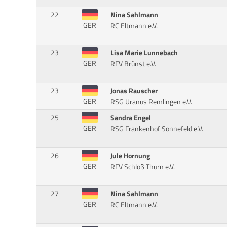
22
Nina Sahlmann
GER
RC Eltmann e.V.
23
Lisa Marie Lunnebach
GER
RFV Brünst e.V.
23
Jonas Rauscher
GER
RSG Uranus Remlingen e.V.
25
Sandra Engel
GER
RSG Frankenhof Sonnefeld e.V.
26
Jule Hornung
GER
RFV Schloß Thurn e.V.
27
Nina Sahlmann
GER
RC Eltmann e.V.