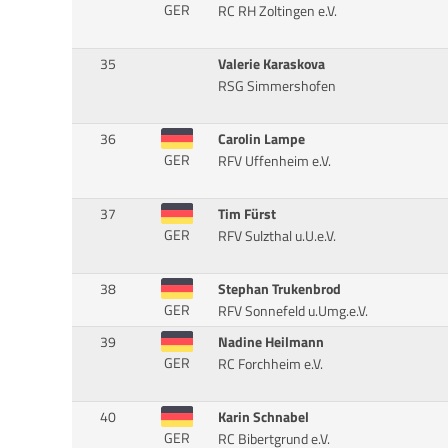
GER
RC RH Zoltingen e.V.
35
Valerie Karaskova
RSG Simmershofen
36
Carolin Lampe
GER
RFV Uffenheim e.V.
37
Tim Fürst
GER
RFV Sulzthal u.U.e.V.
38
Stephan Trukenbrod
GER
RFV Sonnefeld u.Umg.e.V.
39
Nadine Heilmann
GER
RC Forchheim e.V.
40
Karin Schnabel
GER
RC Bibertgrund e.V.