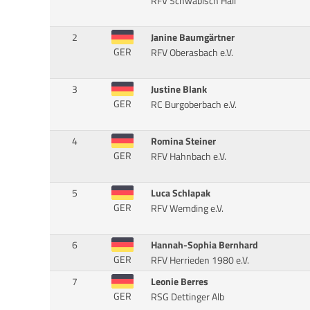
RFV Schwäbisch Hall
2
Janine Baumgärtner
GER
RFV Oberasbach e.V.
3
Justine Blank
GER
RC Burgoberbach e.V.
4
Romina Steiner
GER
RFV Hahnbach e.V.
5
Luca Schlapak
GER
RFV Wemding e.V.
6
Hannah-Sophia Bernhard
GER
RFV Herrieden 1980 e.V.
7
Leonie Berres
GER
RSG Dettinger Alb