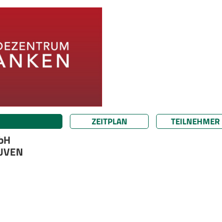
ZEITPLAN
TEILNEHMER
mbH
OUVEN