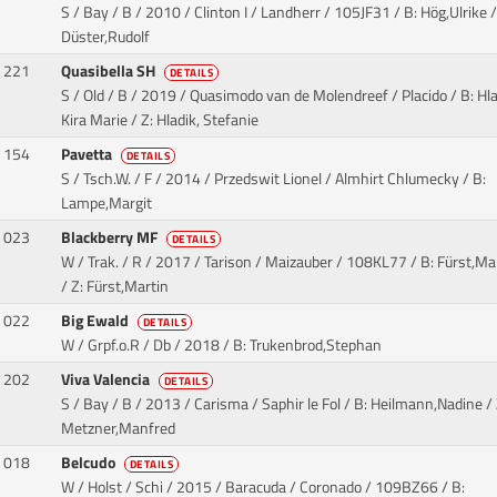
S / Bay / B / 2010 / Clinton I / Landherr
/ 105JF31 / B: Hög,Ulrike /
Düster,Rudolf
221
Quasibella SH
DETAILS
S / Old / B / 2019 / Quasimodo van de Molendreef / Placido
/ B: Hla
Kira Marie / Z: Hladik, Stefanie
154
Pavetta
DETAILS
S / Tsch.W. / F / 2014 / Przedswit Lionel / Almhirt Chlumecky
/ B:
Lampe,Margit
023
Blackberry MF
DETAILS
W / Trak. / R / 2017 / Tarison / Maizauber
/ 108KL77 / B: Fürst,Ma
/ Z: Fürst,Martin
022
Big Ewald
DETAILS
W / Grpf.o.R / Db / 2018
/ B: Trukenbrod,Stephan
202
Viva Valencia
DETAILS
S / Bay / B / 2013 / Carisma / Saphir le Fol
/ B: Heilmann,Nadine / 
Metzner,Manfred
018
Belcudo
DETAILS
W / Holst / Schi / 2015 / Baracuda / Coronado
/ 109BZ66 / B: