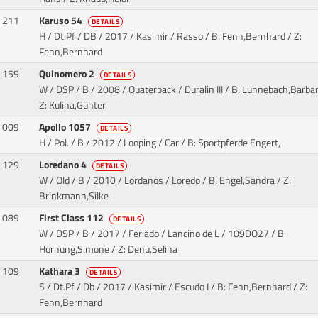
211
Karuso 54
DETAILS
H / Dt.Pf / DB / 2017 / Kasimir / Rasso
/ B: Fenn,Bernhard / Z:
Fenn,Bernhard
159
Quinomero 2
DETAILS
W / DSP / B / 2008 / Quaterback / Duralin III
/ B: Lunnebach,Barbar
Z: Kulina,Günter
009
Apollo 1057
DETAILS
H / Pol. / B / 2012 / Looping / Car
/ B: Sportpferde Engert,
129
Loredano 4
DETAILS
W / Old / B / 2010 / Lordanos / Loredo
/ B: Engel,Sandra / Z:
Brinkmann,Silke
089
First Class 112
DETAILS
W / DSP / B / 2017 / Feriado / Lancino de L
/ 109DQ27 / B:
Hornung,Simone / Z: Denu,Selina
109
Kathara 3
DETAILS
S / Dt.Pf / Db / 2017 / Kasimir / Escudo I
/ B: Fenn,Bernhard / Z:
Fenn,Bernhard