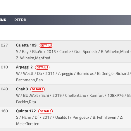
KNR
PFERD
027
Caletta 109
DETAILS
S / Bay / BkaSc / 2013 / Comte / Graf Sponeck
/ B: Wilhelm,Manfr
Z: Wilhelm,Manfred
010
Arpeggi 2
DETAILS
W / Westf / Db / 2011 / Arpeggio / Bormio xx
/ B: Dengler,Richard /
Bechmann,Ben
040
Chak 3
DETAILS
W / BULWblt / Schi / 2019 / Chellentano / Komfort
/ 108XP76 / B:
Fackler,Rita
160
Quinta 172
DETAILS
S / Hann / Df / 2017 / Qualito I / Perigueux
/ B: Fehnl,Sven / Z:
Meier,Torsten