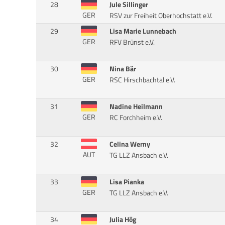
28
Jule Sillinger
GER
RSV zur Freiheit Oberhochstatt e.V.
29
Lisa Marie Lunnebach
GER
RFV Brünst e.V.
30
Nina Bär
GER
RSC Hirschbachtal e.V.
31
Nadine Heilmann
GER
RC Forchheim e.V.
32
Celina Werny
AUT
TG LLZ Ansbach e.V.
33
Lisa Pianka
GER
TG LLZ Ansbach e.V.
34
Julia Hög