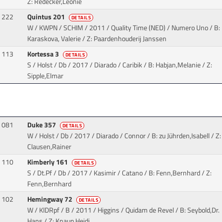
Z: Redecker,Leonie
222
Quintus 201
DETAILS
W / KWPN / SCHIM / 2011 / Quality Time (NED) / Numero Uno
/ B:
Karaskova, Valerie / Z: Paardenhouderij Janssen
113
Kortessa 3
DETAILS
S / Holst / Db / 2017 / Diarado / Caribik
/ B: Habjan,Melanie / Z:
Sipple,Elmar
081
Duke 357
DETAILS
W / Holst / Db / 2017 / Diarado / Connor
/ B: zu Jührden,Isabell / Z:
Clausen,Rainer
110
Kimberly 161
DETAILS
S / Dt.Pf / Db / 2017 / Kasimir / Catano
/ B: Fenn,Bernhard / Z:
Fenn,Bernhard
102
Hemingway 72
DETAILS
W / KlDRpf / B / 2011 / Higgins / Quidam de Revel
/ B: Seybold,Dr.
Hans / Z: Knaup,Heidi