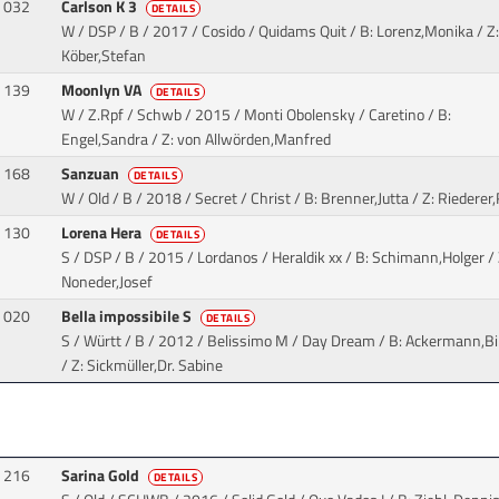
032
Carlson K 3
DETAILS
W / DSP / B / 2017 / Cosido / Quidams Quit
/ B: Lorenz,Monika / Z:
Köber,Stefan
139
Moonlyn VA
DETAILS
W / Z.Rpf / Schwb / 2015 / Monti Obolensky / Caretino
/ B:
Engel,Sandra / Z: von Allwörden,Manfred
168
Sanzuan
DETAILS
W / Old / B / 2018 / Secret / Christ
/ B: Brenner,Jutta / Z: Riederer,
130
Lorena Hera
DETAILS
S / DSP / B / 2015 / Lordanos / Heraldik xx
/ B: Schimann,Holger / 
Noneder,Josef
020
Bella impossibile S
DETAILS
S / Württ / B / 2012 / Belissimo M / Day Dream
/ B: Ackermann,Bi
/ Z: Sickmüller,Dr. Sabine
216
Sarina Gold
DETAILS