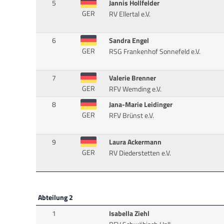
5
Jannis Hollfelder
GER
RV Ellertal e.V.
6
Sandra Engel
GER
RSG Frankenhof Sonnefeld e.V.
7
Valerie Brenner
GER
RFV Wemding e.V.
8
Jana-Marie Leidinger
GER
RFV Brünst e.V.
9
Laura Ackermann
GER
RV Diederstetten e.V.
Abteilung 2
1
Isabella Ziehl