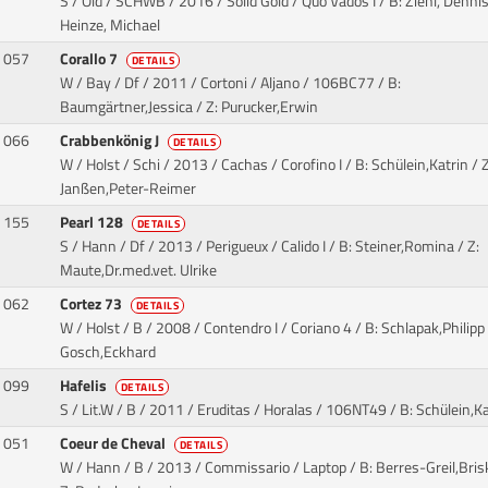
S / Old / SCHWB / 2016 / Solid Gold / Quo Vados I
/ B: Ziehl, Dennis
Heinze, Michael
057
Corallo 7
DETAILS
W / Bay / Df / 2011 / Cortoni / Aljano
/ 106BC77 / B:
Baumgärtner,Jessica / Z: Purucker,Erwin
066
Crabbenkönig J
DETAILS
W / Holst / Schi / 2013 / Cachas / Corofino I
/ B: Schülein,Katrin / Z
Janßen,Peter-Reimer
155
Pearl 128
DETAILS
S / Hann / Df / 2013 / Perigueux / Calido I
/ B: Steiner,Romina / Z:
Maute,Dr.med.vet. Ulrike
062
Cortez 73
DETAILS
W / Holst / B / 2008 / Contendro I / Coriano 4
/ B: Schlapak,Philipp 
Gosch,Eckhard
099
Hafelis
DETAILS
S / Lit.W / B / 2011 / Eruditas / Horalas
/ 106NT49 / B: Schülein,Ka
051
Coeur de Cheval
DETAILS
W / Hann / B / 2013 / Commissario / Laptop
/ B: Berres-Greil,Bris